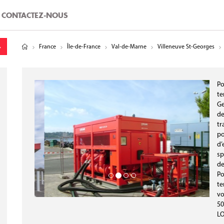
CONTACTEZ-NOUS
tude
gitude
France
Île-de-France
Val-de-Marne
Villeneuve St-Georges
Po
te
Ge
de
tr
po
d’
sp
de
Po
te
vo
50
L