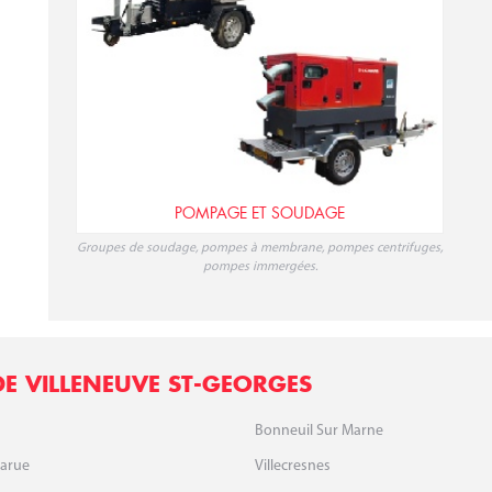
POMPAGE ET SOUDAGE
Groupes de soudage, pompes à membrane, pompes centrifuges,
pompes immergées.
E VILLENEUVE ST-GEORGES
Bonneuil Sur Marne
Larue
Villecresnes