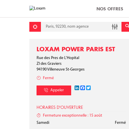
NOS OFFRES
Requête
Lati
Lon
LOXAM POWER PARIS EST
Rue des Pres de L'Hopital
ZI des Graviers
94190
Villeneuve St-Georges
Fermé
LinkedIn
Facebook
Twitter
Appeler
HORAIRES D'OUVERTURE
Fermeture exceptionnelle : 15 août
Lundi
Mardi
Mercredi
Jeudi
Vendredi
Samedi
08:00 - 12:00
08:00 - 12:00
08:00 - 12:00
08:00 - 12:00
08:00 - 12:00
/
/
/
/
/
13:30 - 17:30
13:30 - 17:30
13:30 - 17:30
13:30 - 17:30
13:30 - 17:30
Fermé
Dimanche
Fermé