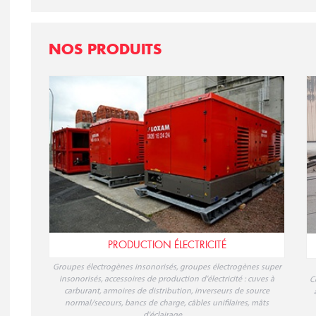
NOS PRODUITS
PRODUCTION ÉLECTRICITÉ
Groupes électrogènes insonorisés, groupes électrogènes super
insonorisés, accessoires de production d'électricité : cuves à
C
carburant, armoires de distribution, inverseurs de source
normal/secours, bancs de charge, câbles unifilaires, mâts
d'éclairage…