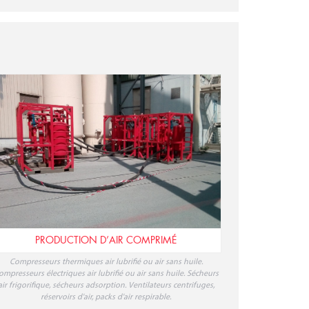
PRODUCTION D’AIR COMPRIMÉ
Compresseurs thermiques air lubrifié ou air sans huile.
ompresseurs électriques air lubrifié ou air sans huile. Sécheurs
air frigorifique, sécheurs adsorption. Ventilateurs centrifuges,
réservoirs d'air, packs d'air respirable.