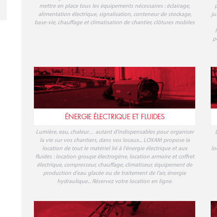
mettre en place tous les équipements nécessaires : éclairage,
p
alimentation électrique, signalisation, conteneur de stockage,
ju
base-vie, chauffage et climatisation de chantier, clôtures mobiles
p
ÉNERGIE ÉLECTRIQUE ET FLUIDES
Lumière, eau, chaleur… autant d'indispensables pour organiser
la vie sur vos chantiers, dans vos locaux... LOXAM propose la
location de tout le matériel lié à l'énergie électrique et aux
lo
fluides : location groupe électrogène, location armoire et coffret
électrique, compresseur, chauffage, climatiseur, équipement de
production d'eau glacée ou de traitement de l'air, énergie
hydraulique... Réservez votre location en ligne.