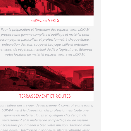
ESPACES VERTS
Pour la préparation et l'entretien des espaces verts, LOXAM
propose une gamme complète d'outillage et matériel pour
accompagner particuliers et professionnels à chaque étape :
préparation des sols, coupe et broyage, taille et entretien,
ransport de végétaux, matériel dédié à l'agriculture... Réservez
votre location de matériel espaces verts avec LOXAM.
TERRASSEMENT ET ROUTES
our réaliser des travaux de terrassement, construire une route,
LOXAM met à la disposition des professionnels toute une
gamme de matériel : louez en quelques clics l'engin de
terrassement et le matériel de compactage ou de mesure
nécessaires pour mener à bien votre mission : location mini
pelle, niveau, tractopelle, pilonneuse, plaque vibrante, laser,