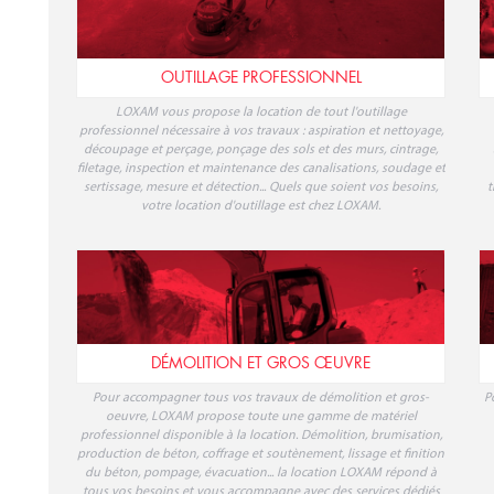
OUTILLAGE PROFESSIONNEL
LOXAM vous propose la location de tout l'outillage
professionnel nécessaire à vos travaux : aspiration et nettoyage,
découpage et perçage, ponçage des sols et des murs, cintrage,
filetage, inspection et maintenance des canalisations, soudage et
sertissage, mesure et détection... Quels que soient vos besoins,
t
votre location d'outillage est chez LOXAM.
DÉMOLITION ET GROS ŒUVRE
Pour accompagner tous vos travaux de démolition et gros-
P
oeuvre, LOXAM propose toute une gamme de matériel
professionnel disponible à la location. Démolition, brumisation,
production de béton, coffrage et soutènement, lissage et finition
du béton, pompage, évacuation... la location LOXAM répond à
tous vos besoins et vous accompagne avec des services dédiés