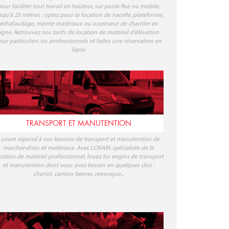
our faciliter tout travail en hauteur, sur poste fixe ou mobile,
squ'à 25 mètres : optez pour la location de nacelle, plateforme,
échafaudage, monte-matériaux ou ascenseur de chantier en
ligne. Retrouvez nos tarifs de location de matériel d'élévation
our particuliers ou professionnels et faites une réservation en
ligne.
TRANSPORT ET MANUTENTION
Loxam répond à vos besoins de transport et manutention de
marchandises et matériaux. Avec LOXAM, spécialiste de la
cation de matériel professionnel, louez les engins de transport
et manutention dont vous avez besoin en quelques clics :
chariot, camion benne, remorque...