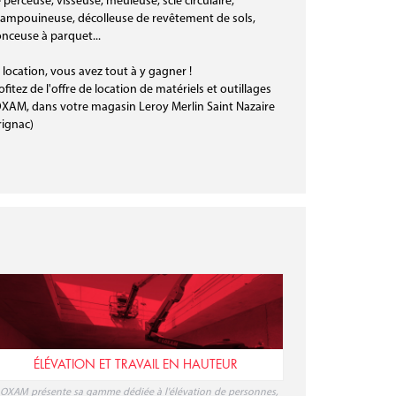
 perceuse, visseuse, meuleuse, scie circulaire,
ampouineuse, décolleuse de revêtement de sols,
nceuse à parquet...
 location, vous avez tout à y gagner !
ofitez de l'offre de location de matériels et outillages
XAM, dans votre magasin Leroy Merlin Saint Nazaire
rignac)
ÉLÉVATION ET TRAVAIL EN HAUTEUR
OXAM présente sa gamme dédiée à l'élévation de personnes,