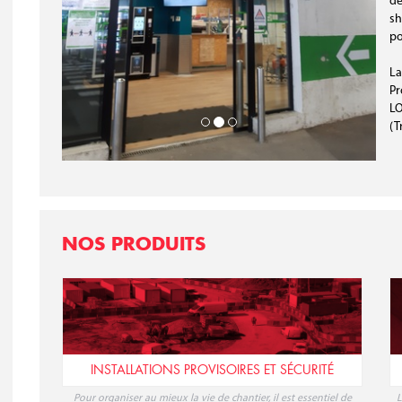
de
sh
po
La
Pr
LO
(T
NOS PRODUITS
INSTALLATIONS PROVISOIRES ET SÉCURITÉ
Pour organiser au mieux la vie de chantier, il est essentiel de
L