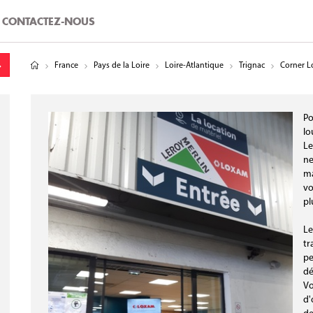
CONTACTEZ-NOUS
tude
gitude
France
Pays de la Loire
Loire-Atlantique
Trignac
Corner Lo
Po
lo
Le
ne
ma
vo
pl
Le
tr
pe
dé
Vo
d'