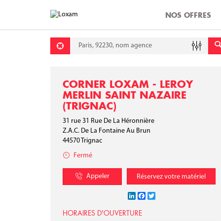
NOS OFFRES
Requête
Lati
Lon
CORNER LOXAM - LEROY
MERLIN SAINT NAZAIRE
(TRIGNAC)
31 rue 31 Rue De La Héronnière
Z.A.C. De La Fontaine Au Brun
44570
Trignac
Fermé
Appeler
Réservez votre matériel
LinkedIn
Facebook
Twitter
HORAIRES D'OUVERTURE