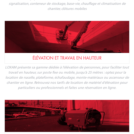
signalisation, conteneur de stockage, base-vie, chauffage et climatisation de
chantier, clôtures mobiles
ÉLÉVATION ET TRAVAIL EN HAUTEUR
LOXAM présente sa gamme dédiée à l'élévation de personnes, pour faciliter tout
travail en hauteur, sur poste fixe ou mobile, jusqu'à 25 mètres : optez pour la
location de nacelle, plateforme, échafaudage, monte-matériaux ou ascenseur de
chantier en ligne. Retrouvez nos tarifs de location de matériel d'élévation pour
particuliers ou professionnels et faites une réservation en ligne.