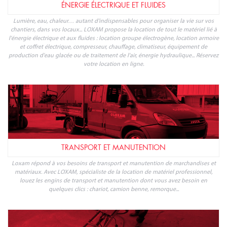
ÉNERGIE ÉLECTRIQUE ET FLUIDES
Lumière, eau, chaleur… autant d'indispensables pour organiser la vie sur vos
chantiers, dans vos locaux... LOXAM propose la location de tout le matériel lié à
l'énergie électrique et aux fluides : location groupe électrogène, location armoire
et coffret électrique, compresseur, chauffage, climatiseur, équipement de
production d'eau glacée ou de traitement de l'air, énergie hydraulique... Réservez
votre location en ligne.
TRANSPORT ET MANUTENTION
Loxam répond à vos besoins de transport et manutention de marchandises et
matériaux. Avec LOXAM, spécialiste de la location de matériel professionnel,
louez les engins de transport et manutention dont vous avez besoin en
quelques clics : chariot, camion benne, remorque...