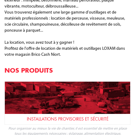
extérieur : minipelle, bétonnière, marteau perforateur, plaque
vibrante, motoculteur, débroussailleuse...
Vous trouverez également une large gamme d'outillages et de
matériels professionnels : location de perceuse, visseuse, meuleuse,
scie circulaire, shampouineuse, décolleuse de revêtement de sols,
ponceuse à parquet...
La location, vous avez tout à y gagner !
Profitez de l'offre de location de matériels et outillages LOXAM dans
votre magasin Brico Cash Niort.
NOS PRODUITS
INSTALLATIONS PROVISOIRES ET SÉCURITÉ
Pour organiser au mieux la vie de chantier, il est essentiel de mettre en place
tous les équipements nécessaires : éclairage, alimentation électrique,