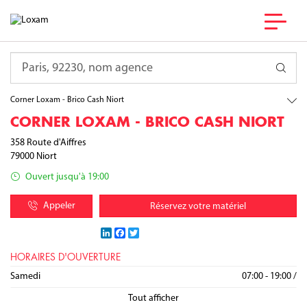
France
Nouvelle-Aquitaine
Requête
Deux-Sèvres
Niort
Corner Loxam - Brico Cash Niort
CORNER LOXAM - BRICO CASH NIORT
358 Route d'Aiffres
79000
Niort
Ouvert jusqu'à 19:00
Appeler
Réservez votre matériel
LinkedIn
Facebook
Twitter
HORAIRES D'OUVERTURE
Lundi
Mardi
Mercredi
Jeudi
Vendredi
Samedi
07:00 - 12:30
07:00 - 12:30
07:00 - 12:30
07:00 - 12:30
07:00 - 12:30
/
/
/
/
/
07:00 - 19:00
14:00 - 19:00
14:00 - 19:00
14:00 - 19:00
14:00 - 19:00
14:00 - 19:00
/
Dimanche
Fermé
Tout afficher