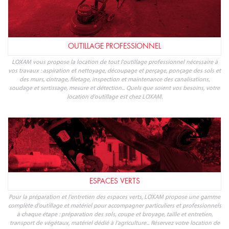
OUTILLAGE PROFESSIONNEL
LOXAM vous propose la location de tout l'outillage professionnel nécessaire à
vos travaux : aspiration et nettoyage, découpage et perçage, ponçage des sols et
des murs, cintrage, filetage, inspection et maintenance des canalisations,
soudage et sertissage, mesure et détection... Quels que soient vos besoins, votre
location d'outillage est chez LOXAM.
ESPACES VERTS
Pour la préparation et l'entretien des espaces verts, LOXAM propose une gamme
complète d'outillage et matériel pour accompagner particuliers et professionnels
à chaque étape : préparation des sols, coupe et broyage, taille et entretien,
transport de végétaux, matériel dédié à l'agriculture... Réservez votre location de