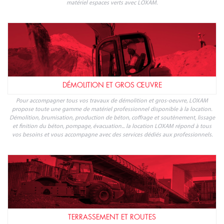
matériel espaces verts avec LOXAM.
DÉMOLITION ET GROS ŒUVRE
Pour accompagner tous vos travaux de démolition et gros-oeuvre, LOXAM
propose toute une gamme de matériel professionnel disponible à la location.
Démolition, brumisation, production de béton, coffrage et soutènement, lissage
et finition du béton, pompage, évacuation... la location LOXAM répond à tous
vos besoins et vous accompagne avec des services dédiés aux professionnels.
TERRASSEMENT ET ROUTES