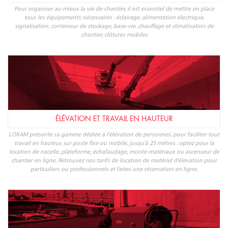
Pour organiser au mieux la vie de chantier, il est essentiel de mettre en place
tous les équipements nécessaires : éclairage, alimentation électrique,
signalisation, conteneur de stockage, base-vie, chauffage et climatisation de
chantier, clôtures mobiles
ÉLÉVATION ET TRAVAIL EN HAUTEUR
LOXAM présente sa gamme dédiée à l'élévation de personnes, pour faciliter tout
travail en hauteur, sur poste fixe ou mobile, jusqu'à 25 mètres : optez pour la
location de nacelle, plateforme, échafaudage, monte-matériaux ou ascenseur de
chantier en ligne. Retrouvez nos tarifs de location de matériel d'élévation pour
particuliers ou professionnels et faites une réservation en ligne.