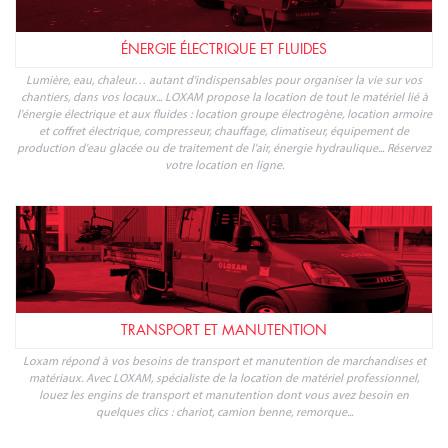
ÉNERGIE ÉLECTRIQUE ET FLUIDES
Lumière, eau, chaleur… autant d'indispensables pour organiser la vie sur vos
chantiers, dans vos locaux... LOXAM propose la location de tout le matériel lié à
l'énergie électrique et aux fluides : location groupe électrogène, location armoire
et coffret électrique, compresseur, chauffage, climatiseur, équipement de
production d'eau glacée ou de traitement de l'air, énergie hydraulique... Réservez
votre location en ligne.
TRANSPORT ET MANUTENTION
Loxam répond à vos besoins de transport et manutention de marchandises et
matériaux. Avec LOXAM, spécialiste de la location de matériel professionnel,
louez les engins de transport et manutention dont vous avez besoin en
quelques clics : chariot, camion benne, remorque...