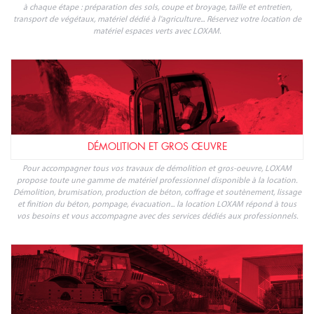
à chaque étape : préparation des sols, coupe et broyage, taille et entretien,
transport de végétaux, matériel dédié à l'agriculture... Réservez votre location de
matériel espaces verts avec LOXAM.
DÉMOLITION ET GROS ŒUVRE
Pour accompagner tous vos travaux de démolition et gros-oeuvre, LOXAM
propose toute une gamme de matériel professionnel disponible à la location.
Démolition, brumisation, production de béton, coffrage et soutènement, lissage
et finition du béton, pompage, évacuation... la location LOXAM répond à tous
vos besoins et vous accompagne avec des services dédiés aux professionnels.