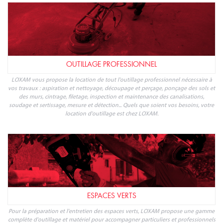
OUTILLAGE PROFESSIONNEL
LOXAM vous propose la location de tout l'outillage professionnel nécessaire à
vos travaux : aspiration et nettoyage, découpage et perçage, ponçage des sols et
des murs, cintrage, filetage, inspection et maintenance des canalisations,
soudage et sertissage, mesure et détection... Quels que soient vos besoins, votre
location d'outillage est chez LOXAM.
ESPACES VERTS
Pour la préparation et l'entretien des espaces verts, LOXAM propose une gamme
complète d'outillage et matériel pour accompagner particuliers et professionnels