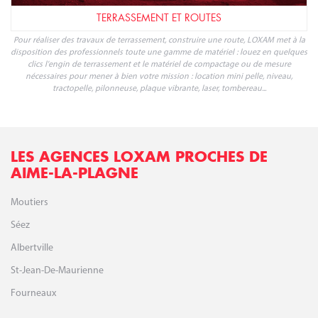
TERRASSEMENT ET ROUTES
Pour réaliser des travaux de terrassement, construire une route, LOXAM met à la
disposition des professionnels toute une gamme de matériel : louez en quelques
clics l'engin de terrassement et le matériel de compactage ou de mesure
nécessaires pour mener à bien votre mission : location mini pelle, niveau,
tractopelle, pilonneuse, plaque vibrante, laser, tombereau...
LES AGENCES LOXAM PROCHES DE
AIME-LA-PLAGNE
Moutiers
Séez
Albertville
St-Jean-De-Maurienne
Fourneaux