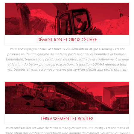
DÉMOLITION ET GROS ŒUVRE
Pour accompagner tous vos travaux de démolition et gros-oeuvre, LOXAM
propose toute une gamme de matériel professionnel disponible à la location.
Démolition, brumisation, production de béton, coffrage et soutènement, lissage
et finition du béton, pompage, évacuation... la location LOXAM répond à tous
vos besoins et vous accompagne avec des services dédiés aux professionnels.
TERRASSEMENT ET ROUTES
Pour réaliser des travaux de terrassement, construire une route, LOXAM met à la
disposition des professionnels toute une gamme de matériel : louez en quelques