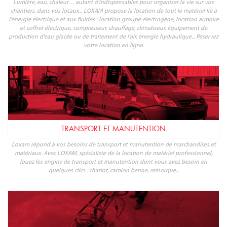
Lumière, eau, chaleur… autant d'indispensables pour organiser la vie sur vos
chantiers, dans vos locaux... LOXAM propose la location de tout le matériel lié à
l'énergie électrique et aux fluides : location groupe électrogène, location armoire
et coffret électrique, compresseur, chauffage, climatiseur, équipement de
production d'eau glacée ou de traitement de l'air, énergie hydraulique... Réservez
votre location en ligne.
TRANSPORT ET MANUTENTION
Loxam répond à vos besoins de transport et manutention de marchandises et
matériaux. Avec LOXAM, spécialiste de la location de matériel professionnel,
louez les engins de transport et manutention dont vous avez besoin en
quelques clics : chariot, camion benne, remorque...