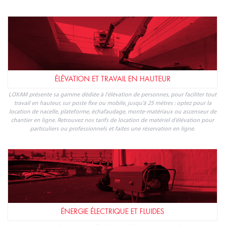
ÉLÉVATION ET TRAVAIL EN HAUTEUR
LOXAM présente sa gamme dédiée à l'élévation de personnes, pour faciliter tout
travail en hauteur, sur poste fixe ou mobile, jusqu'à 25 mètres : optez pour la
location de nacelle, plateforme, échafaudage, monte-matériaux ou ascenseur de
chantier en ligne. Retrouvez nos tarifs de location de matériel d'élévation pour
particuliers ou professionnels et faites une réservation en ligne.
ÉNERGIE ÉLECTRIQUE ET FLUIDES