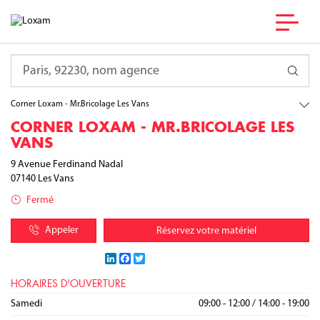
France
Auvergne-Rhône-Alpes
Requête
Ardèche
Les Vans
Corner Loxam - Mr.Bricolage Les Vans
CORNER LOXAM - MR.BRICOLAGE LES
VANS
9 Avenue Ferdinand Nadal
07140
Les Vans
Fermé
Appeler
Réservez votre matériel
LinkedIn
Facebook
Twitter
HORAIRES D'OUVERTURE
Lundi
Mardi
Mercredi
Jeudi
Vendredi
Samedi
09:00 - 12:00
09:00 - 12:00
09:00 - 12:00
09:00 - 12:00
09:00 - 12:00
09:00 - 12:00
/
/
/
/
/
/
14:00 - 19:00
14:00 - 19:00
14:00 - 19:00
14:00 - 19:00
14:00 - 19:00
14:00 - 19:00
Dimanche
Fermé