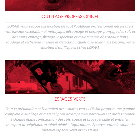
OUTILLAGE PROFESSIONNEL
LOXAM vous propose la location de tout l'outillage professionnel nécessaire à
vos travaux : aspiration et nettoyage, découpage et perçage, ponçage des sols et
des murs, cintrage, filetage, inspection et maintenance des canalisations,
soudage et sertissage, mesure et détection... Quels que soient vos besoins, votre
location d'outillage est chez LOXAM.
ESPACES VERTS
Pour la préparation et l'entretien des espaces verts, LOXAM propose une gamme
complète d'outillage et matériel pour accompagner particuliers et professionnels
à chaque étape : préparation des sols, coupe et broyage, taille et entretien,
transport de végétaux, matériel dédié à l'agriculture... Réservez votre location de
matériel espaces verts avec LOXAM.