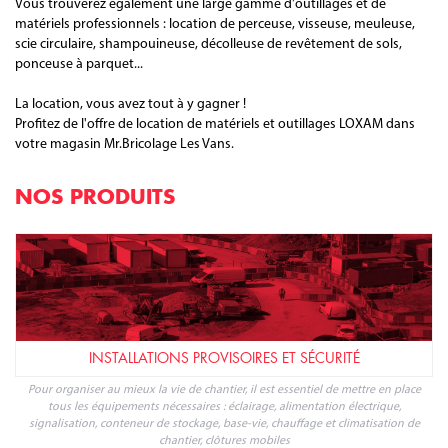
Vous trouverez également une large gamme d'outillages et de
matériels professionnels : location de perceuse, visseuse, meuleuse,
scie circulaire, shampouineuse, décolleuse de revêtement de sols,
ponceuse à parquet...
La location, vous avez tout à y gagner !
Profitez de l'offre de location de matériels et outillages LOXAM dans
votre magasin Mr.Bricolage Les Vans.
NOS PRODUITS
INSTALLATIONS PROVISOIRES ET SÉCURITÉ
Pour organiser au mieux la vie de chantier, il est essentiel de mettre en place
tous les équipements nécessaires : éclairage, alimentation électrique,
signalisation, conteneur de stockage, base-vie, chauffage et climatisation de
chantier, clôtures mobiles