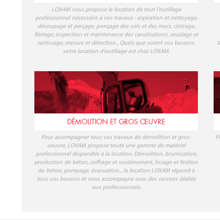
OUTILLAGE PROFESSIONNEL
LOXAM vous propose la location de tout l'outillage
professionnel nécessaire à vos travaux : aspiration et nettoyage,
découpage et perçage, ponçage des sols et des murs, cintrage,
filetage, inspection et maintenance des canalisations, soudage et
sertissage, mesure et détection... Quels que soient vos besoins,
t
votre location d'outillage est chez LOXAM.
DÉMOLITION ET GROS ŒUVRE
Pour accompagner tous vos travaux de démolition et gros-
P
oeuvre, LOXAM propose toute une gamme de matériel
professionnel disponible à la location. Démolition, brumisation,
production de béton, coffrage et soutènement, lissage et finition
du béton, pompage, évacuation... la location LOXAM répond à