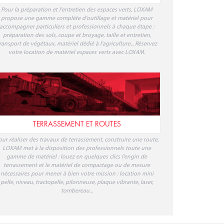
ESPACES VERTS
Pour la préparation et l'entretien des espaces verts, LOXAM
propose une gamme complète d'outillage et matériel pour
accompagner particuliers et professionnels à chaque étape :
préparation des sols, coupe et broyage, taille et entretien,
ransport de végétaux, matériel dédié à l'agriculture... Réservez
votre location de matériel espaces verts avec LOXAM.
TERRASSEMENT ET ROUTES
our réaliser des travaux de terrassement, construire une route,
LOXAM met à la disposition des professionnels toute une
gamme de matériel : louez en quelques clics l'engin de
terrassement et le matériel de compactage ou de mesure
nécessaires pour mener à bien votre mission : location mini