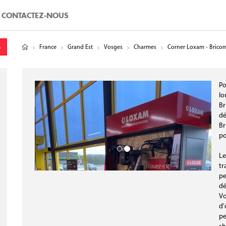
CONTACTEZ-NOUS
tude
gitude
France
Grand Est
Vosges
Charmes
Corner Loxam - Brico
Po
lo
Br
dé
Br
po
Le
tr
pe
dé
Vo
d'
pe