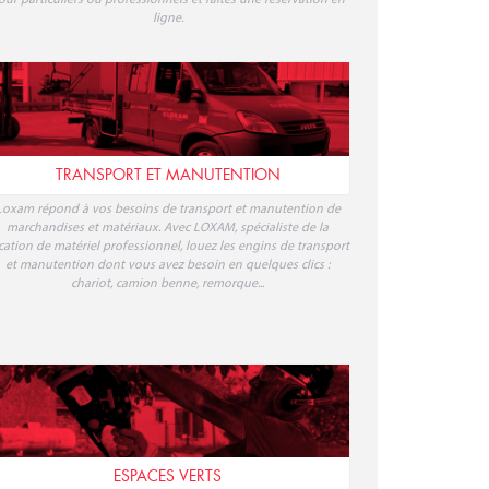
OXAM présente sa gamme dédiée à l'élévation de personnes,
our faciliter tout travail en hauteur, sur poste fixe ou mobile,
squ'à 25 mètres : optez pour la location de nacelle, plateforme,
échafaudage, monte-matériaux ou ascenseur de chantier en
ligne. Retrouvez nos tarifs de location de matériel d'élévation
our particuliers ou professionnels et faites une réservation en
ligne.
TRANSPORT ET MANUTENTION
Loxam répond à vos besoins de transport et manutention de
marchandises et matériaux. Avec LOXAM, spécialiste de la
cation de matériel professionnel, louez les engins de transport
et manutention dont vous avez besoin en quelques clics :
chariot, camion benne, remorque...