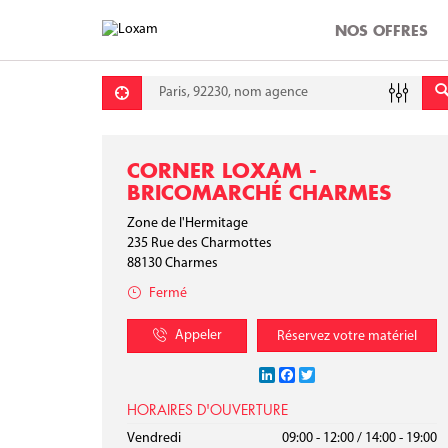
NOS OFFRES
Requête
Lati
Lon
CORNER LOXAM -
BRICOMARCHÉ CHARMES
Zone de l'Hermitage
235 Rue des Charmottes
88130
Charmes
Fermé
Appeler
Réservez votre matériel
LinkedIn
Facebook
Twitter
HORAIRES D'OUVERTURE
Lundi
Mardi
Mercredi
Jeudi
Vendredi
09:00 - 12:00
09:00 - 12:00
09:00 - 12:00
09:00 - 12:00
09:00 - 12:00
/
/
/
/
/
14:00 - 19:00
14:00 - 19:00
14:00 - 19:00
14:00 - 19:00
14:00 - 19:00