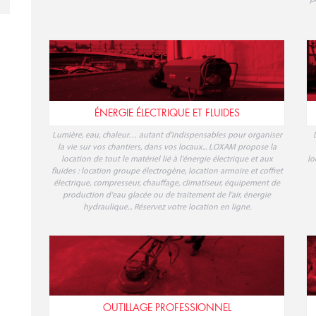
Pour organiser au mieux la vie de chantier, il est essentiel de
L
mettre en place tous les équipements nécessaires : éclairage,
p
alimentation électrique, signalisation, conteneur de stockage,
ju
base-vie, chauffage et climatisation de chantier, clôtures mobiles
p
ÉNERGIE ÉLECTRIQUE ET FLUIDES
Lumière, eau, chaleur… autant d'indispensables pour organiser
la vie sur vos chantiers, dans vos locaux... LOXAM propose la
location de tout le matériel lié à l'énergie électrique et aux
lo
fluides : location groupe électrogène, location armoire et coffret
électrique, compresseur, chauffage, climatiseur, équipement de
production d'eau glacée ou de traitement de l'air, énergie
hydraulique... Réservez votre location en ligne.