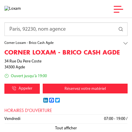
France
Occitanie
Requête
Hérault
Agde
Corner Loxam - Brico Cash Agde
CORNER LOXAM - BRICO CASH AGDE
34 Rue Du Pere Coste
34300
Agde
Ouvert jusqu'à 19:00
Appeler
Réservez votre matériel
LinkedIn
Facebook
Twitter
HORAIRES D'OUVERTURE
Lundi
Mardi
Mercredi
Jeudi
Vendredi
07:00 - 19:00
07:00 - 19:00
07:00 - 19:00
07:00 - 19:00
07:00 - 19:00
/
/
/
/
/
Samedi
Dimanche
07:00 - 19:00
Fermé
/
Tout afficher