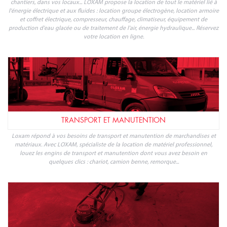
chantiers, dans vos locaux... LOXAM propose la location de tout le matériel lié à
l'énergie électrique et aux fluides : location groupe électrogène, location armoire
et coffret électrique, compresseur, chauffage, climatiseur, équipement de
production d'eau glacée ou de traitement de l'air, énergie hydraulique... Réservez
votre location en ligne.
TRANSPORT ET MANUTENTION
Loxam répond à vos besoins de transport et manutention de marchandises et
matériaux. Avec LOXAM, spécialiste de la location de matériel professionnel,
louez les engins de transport et manutention dont vous avez besoin en
quelques clics : chariot, camion benne, remorque...