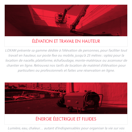
ÉLÉVATION ET TRAVAIL EN HAUTEUR
LOXAM présente sa gamme dédiée à l'élévation de personnes, pour faciliter tout
travail en hauteur, sur poste fixe ou mobile, jusqu'à 25 mètres : optez pour la
location de nacelle, plateforme, échafaudage, monte-matériaux ou ascenseur de
chantier en ligne. Retrouvez nos tarifs de location de matériel d'élévation pour
particuliers ou professionnels et faites une réservation en ligne.
ÉNERGIE ÉLECTRIQUE ET FLUIDES
Lumière, eau, chaleur… autant d'indispensables pour organiser la vie sur vos