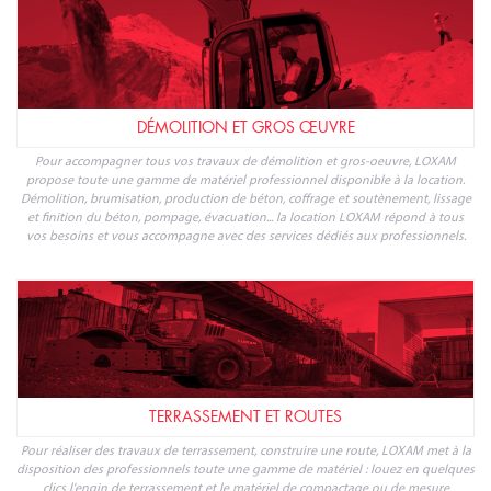
DÉMOLITION ET GROS ŒUVRE
Pour accompagner tous vos travaux de démolition et gros-oeuvre, LOXAM
propose toute une gamme de matériel professionnel disponible à la location.
Démolition, brumisation, production de béton, coffrage et soutènement, lissage
et finition du béton, pompage, évacuation... la location LOXAM répond à tous
vos besoins et vous accompagne avec des services dédiés aux professionnels.
TERRASSEMENT ET ROUTES
Pour réaliser des travaux de terrassement, construire une route, LOXAM met à la
disposition des professionnels toute une gamme de matériel : louez en quelques
clics l'engin de terrassement et le matériel de compactage ou de mesure