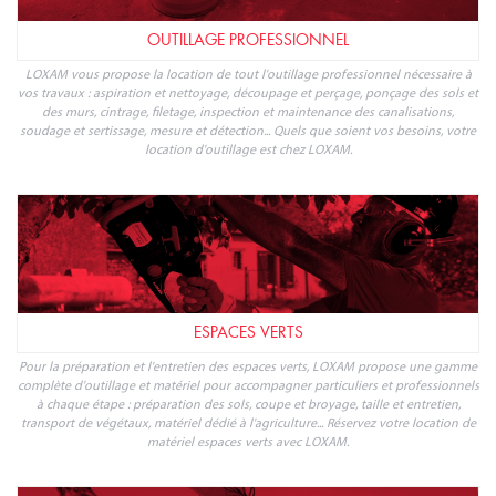
OUTILLAGE PROFESSIONNEL
LOXAM vous propose la location de tout l'outillage professionnel nécessaire à
vos travaux : aspiration et nettoyage, découpage et perçage, ponçage des sols et
des murs, cintrage, filetage, inspection et maintenance des canalisations,
soudage et sertissage, mesure et détection... Quels que soient vos besoins, votre
location d'outillage est chez LOXAM.
ESPACES VERTS
Pour la préparation et l'entretien des espaces verts, LOXAM propose une gamme
complète d'outillage et matériel pour accompagner particuliers et professionnels
à chaque étape : préparation des sols, coupe et broyage, taille et entretien,
transport de végétaux, matériel dédié à l'agriculture... Réservez votre location de
matériel espaces verts avec LOXAM.