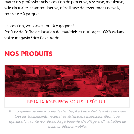
matériels professionnels : location de perceuse, visseuse, meuleuse,
scie circulaire, shampouineuse, décolleuse de revêtement de sols,
ponceuse à parquet...
La location, vous avez tout à y gagner !
Profitez de l'offre de location de matériels et outillages LOXAM dans
votre magasinBrico Cash Agde.
NOS PRODUITS
INSTALLATIONS PROVISOIRES ET SÉCURITÉ
Pour organiser au mieux la vie de chantier, il est essentiel de mettre en place
tous les équipements nécessaires : éclairage, alimentation électrique,
signalisation, conteneur de stockage, base-vie, chauffage et climatisation de
chantier, clôtures mobiles