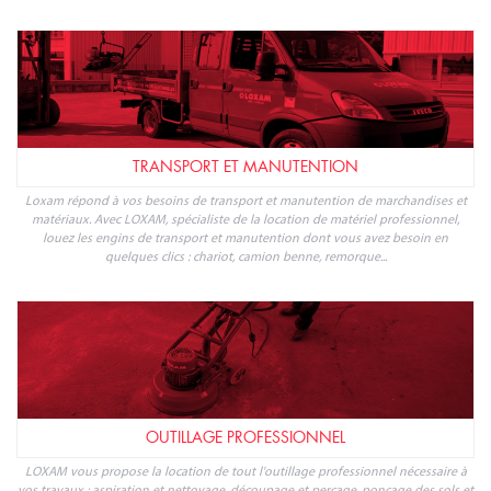
l'énergie électrique et aux fluides : location groupe électrogène, location armoire
et coffret électrique, compresseur, chauffage, climatiseur, équipement de
production d'eau glacée ou de traitement de l'air, énergie hydraulique... Réservez
votre location en ligne.
TRANSPORT ET MANUTENTION
Loxam répond à vos besoins de transport et manutention de marchandises et
matériaux. Avec LOXAM, spécialiste de la location de matériel professionnel,
louez les engins de transport et manutention dont vous avez besoin en
quelques clics : chariot, camion benne, remorque...