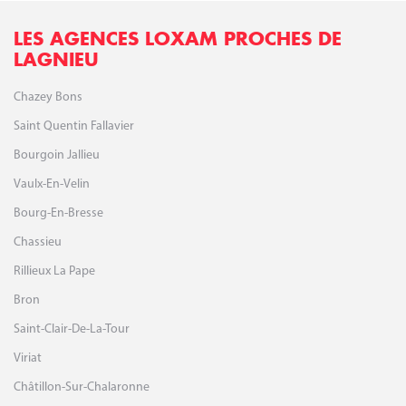
nécessaires pour mener à bien votre mission : location mini pelle, niveau,
tractopelle, pilonneuse, plaque vibrante, laser, tombereau...
LES AGENCES LOXAM PROCHES DE
LAGNIEU
Chazey Bons
Saint Quentin Fallavier
Bourgoin Jallieu
Vaulx-En-Velin
Bourg-En-Bresse
Chassieu
Rillieux La Pape
Bron
Saint-Clair-De-La-Tour