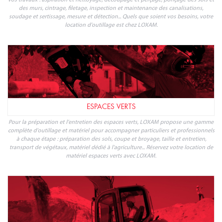
OUTILLAGE PROFESSIONNEL
LOXAM vous propose la location de tout l'outillage professionnel nécessaire à
vos travaux : aspiration et nettoyage, découpage et perçage, ponçage des sols et
des murs, cintrage, filetage, inspection et maintenance des canalisations,
soudage et sertissage, mesure et détection... Quels que soient vos besoins, votre
location d'outillage est chez LOXAM.
ESPACES VERTS
Pour la préparation et l'entretien des espaces verts, LOXAM propose une gamme
complète d'outillage et matériel pour accompagner particuliers et professionnels
à chaque étape : préparation des sols, coupe et broyage, taille et entretien,
transport de végétaux, matériel dédié à l'agriculture... Réservez votre location de
matériel espaces verts avec LOXAM.