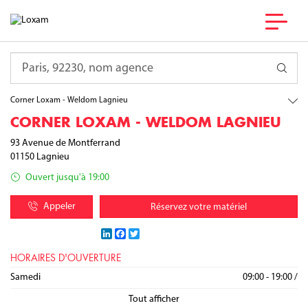
France
Auvergne-Rhône-Alpes
Requête
Ain
Lagnieu
Corner Loxam - Weldom Lagnieu
CORNER LOXAM - WELDOM LAGNIEU
93 Avenue de Montferrand
01150
Lagnieu
Ouvert jusqu'à 19:00
Appeler
Réservez votre matériel
LinkedIn
Facebook
Twitter
HORAIRES D'OUVERTURE
Lundi
Mardi
Mercredi
Jeudi
Vendredi
Samedi
09:00 - 19:00
09:00 - 19:00
09:00 - 19:00
09:00 - 19:00
09:00 - 19:00
09:00 - 19:00
/
/
/
/
/
/
Dimanche
Fermé
Tout afficher