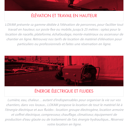
ÉLÉVATION ET TRAVAIL EN HAUTEUR
LOXAM présente sa gamme dédiée à l'élévation de personnes, pour faciliter tout
travail en hauteur, sur poste fixe ou mobile, jusqu'à 25 mètres : optez pour la
location de nacelle, plateforme, échafaudage, monte-matériaux ou ascenseur de
chantier en ligne. Retrouvez nos tarifs de location de matériel d'élévation pour
particuliers ou professionnels et faites une réservation en ligne.
ÉNERGIE ÉLECTRIQUE ET FLUIDES
Lumière, eau, chaleur… autant d'indispensables pour organiser la vie sur vos
chantiers, dans vos locaux... LOXAM propose la location de tout le matériel lié à