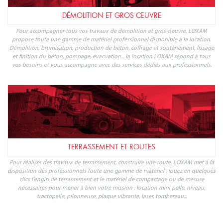
DÉMOLITION ET GROS ŒUVRE
Pour accompagner tous vos travaux de démolition et gros-oeuvre, LOXAM
propose toute une gamme de matériel professionnel disponible à la location.
Démolition, brumisation, production de béton, coffrage et soutènement, lissage
et finition du béton, pompage, évacuation... la location LOXAM répond à tous
vos besoins et vous accompagne avec des services dédiés aux professionnels.
TERRASSEMENT ET ROUTES
Pour réaliser des travaux de terrassement, construire une route, LOXAM met à la
disposition des professionnels toute une gamme de matériel : louez en quelques
clics l'engin de terrassement et le matériel de compactage ou de mesure