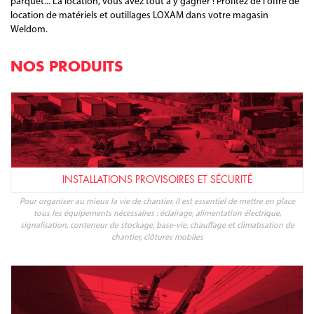
vibrante, motoculteur, débroussailleuse .... Vous trouverez également
une large gamme d'outillages et de machines professionnelles :
location de perceuse, visseuse, meuleuse, scie circulaire,
shampouineuse, décolleuse de revêtement de sols, ponceuse à
parquet... La location, vous avez tout à y gagner ! Profitez de l'offre de
location de matériels et outillages LOXAM dans votre magasin
Weldom.
NOS PRODUITS
INSTALLATIONS PROVISOIRES ET SÉCURITÉ
Pour organiser au mieux la vie de chantier, il est essentiel de mettre en place
tous les équipements nécessaires : éclairage, alimentation électrique,
signalisation, conteneur de stockage, base-vie, chauffage et climatisation de
chantier, clôtures mobiles