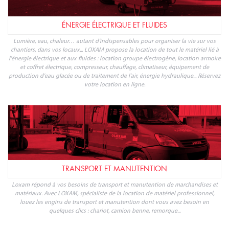
ÉNERGIE ÉLECTRIQUE ET FLUIDES
Lumière, eau, chaleur… autant d'indispensables pour organiser la vie sur vos
chantiers, dans vos locaux... LOXAM propose la location de tout le matériel lié à
l'énergie électrique et aux fluides : location groupe électrogène, location armoire
et coffret électrique, compresseur, chauffage, climatiseur, équipement de
production d'eau glacée ou de traitement de l'air, énergie hydraulique... Réservez
votre location en ligne.
TRANSPORT ET MANUTENTION
Loxam répond à vos besoins de transport et manutention de marchandises et
matériaux. Avec LOXAM, spécialiste de la location de matériel professionnel,
louez les engins de transport et manutention dont vous avez besoin en
quelques clics : chariot, camion benne, remorque...