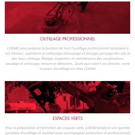
OUTILLAGE PROFESSIONNEL
LOXAM vous propose la location de tout l'outillage professionnel nécessaire à
vos travaux : aspiration et nettoyage, découpage et perçage, ponçage des sols et
des murs, cintrage, filetage, inspection et maintenance des canalisations,
soudage et sertissage, mesure et détection... Quels que soient vos besoins, votre
location d'outillage est chez LOXAM.
ESPACES VERTS
Pour la préparation et l'entretien des espaces verts, LOXAM propose une gamme
complète d'outillage et matériel pour accompagner particuliers et professionnels