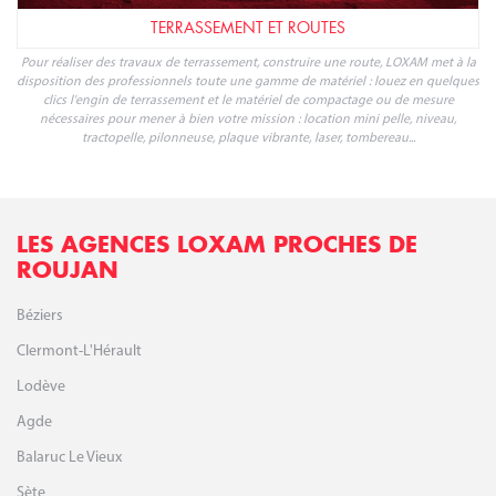
TERRASSEMENT ET ROUTES
Pour réaliser des travaux de terrassement, construire une route, LOXAM met à la
disposition des professionnels toute une gamme de matériel : louez en quelques
clics l'engin de terrassement et le matériel de compactage ou de mesure
nécessaires pour mener à bien votre mission : location mini pelle, niveau,
tractopelle, pilonneuse, plaque vibrante, laser, tombereau...
LES AGENCES LOXAM PROCHES DE
ROUJAN
Béziers
Clermont-L'Hérault
Lodève
Agde
Balaruc Le Vieux
Sète