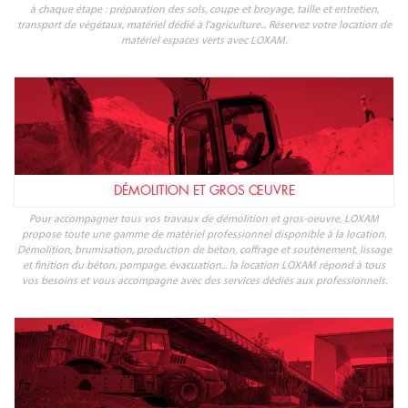
à chaque étape : préparation des sols, coupe et broyage, taille et entretien,
transport de végétaux, matériel dédié à l'agriculture... Réservez votre location de
matériel espaces verts avec LOXAM.
DÉMOLITION ET GROS ŒUVRE
Pour accompagner tous vos travaux de démolition et gros-oeuvre, LOXAM
propose toute une gamme de matériel professionnel disponible à la location.
Démolition, brumisation, production de béton, coffrage et soutènement, lissage
et finition du béton, pompage, évacuation... la location LOXAM répond à tous
vos besoins et vous accompagne avec des services dédiés aux professionnels.