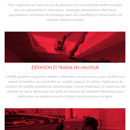
Pour organiser au mieux la vie de chantier, il est essentiel de mettre en place
tous les équipements nécessaires : éclairage, alimentation électrique,
signalisation, conteneur de stockage, base-vie, chauffage et climatisation de
chantier, clôtures mobiles
ÉLÉVATION ET TRAVAIL EN HAUTEUR
LOXAM présente sa gamme dédiée à l'élévation de personnes, pour faciliter tout
travail en hauteur, sur poste fixe ou mobile, jusqu'à 25 mètres : optez pour la
location de nacelle, plateforme, échafaudage, monte-matériaux ou ascenseur de
chantier en ligne. Retrouvez nos tarifs de location de matériel d'élévation pour
particuliers ou professionnels et faites une réservation en ligne.