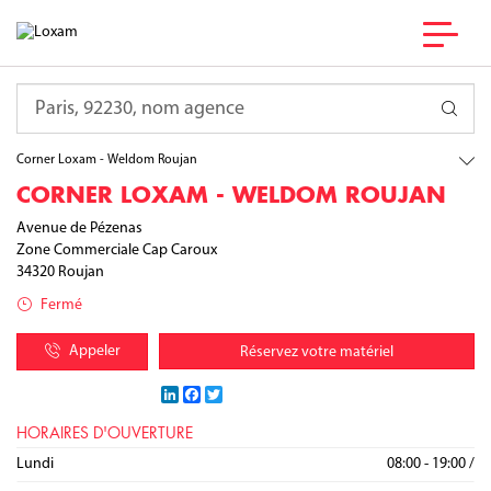
France
Occitanie
Requête
Hérault
Roujan
Corner Loxam - Weldom Roujan
CORNER LOXAM - WELDOM ROUJAN
Avenue de Pézenas
Zone Commerciale Cap Caroux
34320
Roujan
Fermé
Appeler
Réservez votre matériel
LinkedIn
Facebook
Twitter
HORAIRES D'OUVERTURE
Lundi
08:00 - 19:00
/
Mardi
Mercredi
Jeudi
Vendredi
Samedi
Dimanche
08:00 - 19:00
08:00 - 19:00
08:00 - 19:00
08:00 - 19:00
08:00 - 19:00
09:00 - 12:00
/
/
/
/
/
/