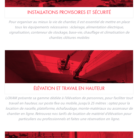
INSTALLATIONS PROVISOIRES ET SÉCURITÉ
Pour organiser au mieux la vie de chantier, il est essentiel de mettre en place
tous les équipements nécessaires : éclairage, alimentation électrique,
signalisation, conteneur de stockage, base-vie, chauffage et climatisation de
chantier, clôtures mobiles
ÉLÉVATION ET TRAVAIL EN HAUTEUR
LOXAM présente sa gamme dédiée à l'élévation de personnes, pour faciliter tout
travail en hauteur, sur poste fixe ou mobile, jusqu'à 25 mètres : optez pour la
location de nacelle, plateforme, échafaudage, monte-matériaux ou ascenseur de
chantier en ligne. Retrouvez nos tarifs de location de matériel d'élévation pour
particuliers ou professionnels et faites une réservation en ligne.