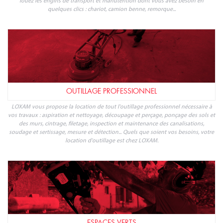
louez les engins de transport et manutention dont vous avez besoin en
quelques clics : chariot, camion benne, remorque...
OUTILLAGE PROFESSIONNEL
LOXAM vous propose la location de tout l'outillage professionnel nécessaire à
vos travaux : aspiration et nettoyage, découpage et perçage, ponçage des sols et
des murs, cintrage, filetage, inspection et maintenance des canalisations,
soudage et sertissage, mesure et détection... Quels que soient vos besoins, votre
location d'outillage est chez LOXAM.
ESPACES VERTS