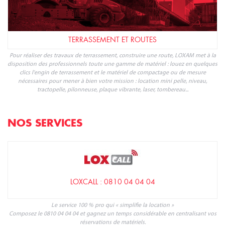
TERRASSEMENT ET ROUTES
Pour réaliser des travaux de terrassement, construire une route, LOXAM met à la
disposition des professionnels toute une gamme de matériel : louez en quelques
clics l'engin de terrassement et le matériel de compactage ou de mesure
nécessaires pour mener à bien votre mission : location mini pelle, niveau,
tractopelle, pilonneuse, plaque vibrante, laser, tombereau...
NOS SERVICES
LOXCALL : 0810 04 04 04
Le service 100 % pro qui « simplifie la location »
Composez le 0810 04 04 04 et gagnez un temps considérable en centralisant vos
réservations de matériels.