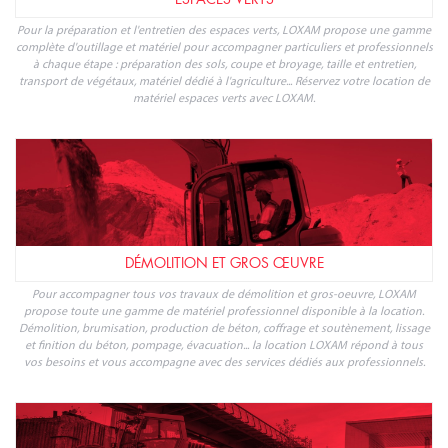
Pour la préparation et l'entretien des espaces verts, LOXAM propose une gamme
complète d'outillage et matériel pour accompagner particuliers et professionnels
à chaque étape : préparation des sols, coupe et broyage, taille et entretien,
transport de végétaux, matériel dédié à l'agriculture... Réservez votre location de
matériel espaces verts avec LOXAM.
DÉMOLITION ET GROS ŒUVRE
Pour accompagner tous vos travaux de démolition et gros-oeuvre, LOXAM
propose toute une gamme de matériel professionnel disponible à la location.
Démolition, brumisation, production de béton, coffrage et soutènement, lissage
et finition du béton, pompage, évacuation... la location LOXAM répond à tous
vos besoins et vous accompagne avec des services dédiés aux professionnels.