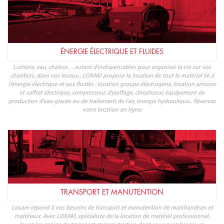
ÉNERGIE ÉLECTRIQUE ET FLUIDES
Lumière, eau, chaleur… autant d'indispensables pour organiser la vie sur vos
chantiers, dans vos locaux... LOXAM propose la location de tout le matériel lié à
l'énergie électrique et aux fluides : location groupe électrogène, location armoire
et coffret électrique, compresseur, chauffage, climatiseur, équipement de
production d'eau glacée ou de traitement de l'air, énergie hydraulique... Réservez
votre location en ligne.
TRANSPORT ET MANUTENTION
Loxam répond à vos besoins de transport et manutention de marchandises et
matériaux. Avec LOXAM, spécialiste de la location de matériel professionnel,