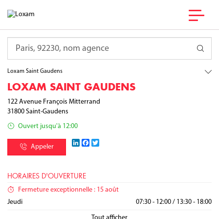
France
Occitanie
Requête
Haute-Garonne
Saint-Gaudens
Loxam Saint Gaudens
LOXAM SAINT GAUDENS
122 Avenue François Mitterrand
31800
Saint-Gaudens
Ouvert jusqu'à 12:00
LinkedIn
Facebook
Twitter
Appeler
HORAIRES D'OUVERTURE
Fermeture exceptionnelle : 15 août
Lundi
Mardi
Mercredi
Jeudi
07:30 - 12:00
07:30 - 12:00
07:30 - 12:00
07:30 - 12:00
/
/
/
/
13:30 - 18:00
13:30 - 18:00
13:30 - 18:00
13:30 - 18:00
Vendredi
Samedi
Dimanche
07:30 - 12:00
/
13:30 - 17:00
Fermé
Fermé
Tout afficher