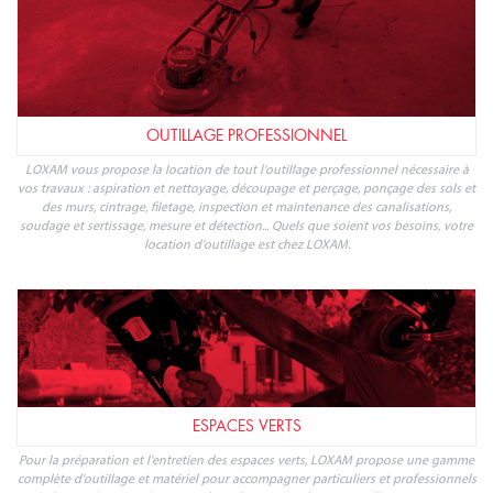
OUTILLAGE PROFESSIONNEL
LOXAM vous propose la location de tout l'outillage professionnel nécessaire à
vos travaux : aspiration et nettoyage, découpage et perçage, ponçage des sols et
des murs, cintrage, filetage, inspection et maintenance des canalisations,
soudage et sertissage, mesure et détection... Quels que soient vos besoins, votre
location d'outillage est chez LOXAM.
ESPACES VERTS
Pour la préparation et l'entretien des espaces verts, LOXAM propose une gamme
complète d'outillage et matériel pour accompagner particuliers et professionnels