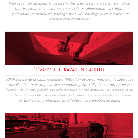
Pour organiser au mieux la vie de chantier, il est essentiel de mettre en place
tous les équipements nécessaires : éclairage, alimentation électrique,
signalisation, conteneur de stockage, base-vie, chauffage et climatisation de
chantier, clôtures mobiles
ÉLÉVATION ET TRAVAIL EN HAUTEUR
LOXAM présente sa gamme dédiée à l'élévation de personnes, pour faciliter tout
travail en hauteur, sur poste fixe ou mobile, jusqu'à 25 mètres : optez pour la
location de nacelle, plateforme, échafaudage, monte-matériaux ou ascenseur de
chantier en ligne. Retrouvez nos tarifs de location de matériel d'élévation pour
particuliers ou professionnels et faites une réservation en ligne.