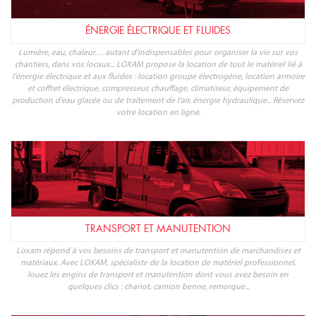
ÉNERGIE ÉLECTRIQUE ET FLUIDES
Lumière, eau, chaleur… autant d'indispensables pour organiser la vie sur vos
chantiers, dans vos locaux... LOXAM propose la location de tout le matériel lié à
l'énergie électrique et aux fluides : location groupe électrogène, location armoire
et coffret électrique, compresseur, chauffage, climatiseur, équipement de
production d'eau glacée ou de traitement de l'air, énergie hydraulique... Réservez
votre location en ligne.
TRANSPORT ET MANUTENTION
Loxam répond à vos besoins de transport et manutention de marchandises et
matériaux. Avec LOXAM, spécialiste de la location de matériel professionnel,
louez les engins de transport et manutention dont vous avez besoin en
quelques clics : chariot, camion benne, remorque...