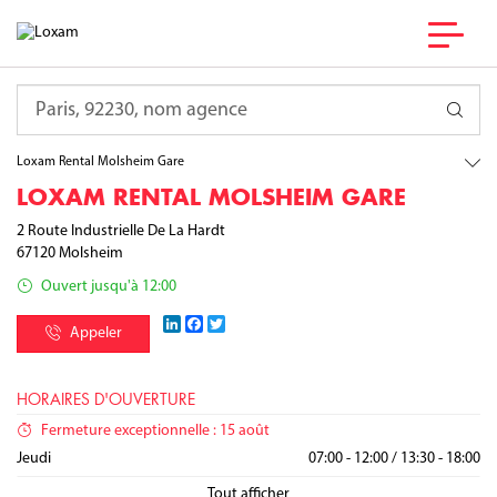
France
Grand Est
Requête
Bas-Rhin
Molsheim
Loxam Rental Molsheim Gare
LOXAM RENTAL MOLSHEIM GARE
2 Route Industrielle De La Hardt
67120
Molsheim
Ouvert jusqu'à 12:00
LinkedIn
Facebook
Twitter
Appeler
HORAIRES D'OUVERTURE
Fermeture exceptionnelle : 15 août
Lundi
Mardi
Mercredi
Jeudi
07:00 - 12:00
07:00 - 12:00
07:00 - 12:00
07:00 - 12:00
/
/
/
/
13:30 - 18:00
13:30 - 18:00
13:30 - 18:00
13:30 - 18:00
Vendredi
Samedi
Dimanche
07:00 - 12:00
/
13:30 - 17:00
Fermé
Fermé
Tout afficher