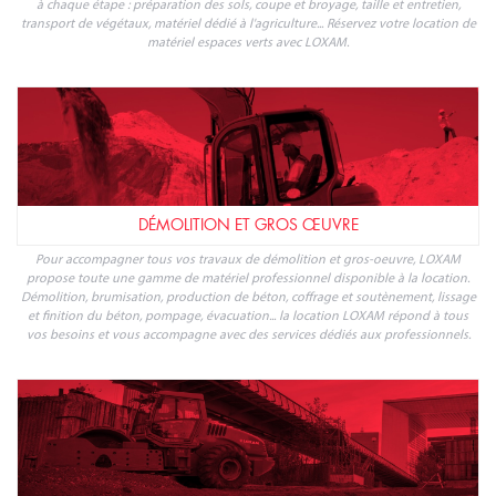
à chaque étape : préparation des sols, coupe et broyage, taille et entretien,
transport de végétaux, matériel dédié à l'agriculture... Réservez votre location de
matériel espaces verts avec LOXAM.
DÉMOLITION ET GROS ŒUVRE
Pour accompagner tous vos travaux de démolition et gros-oeuvre, LOXAM
propose toute une gamme de matériel professionnel disponible à la location.
Démolition, brumisation, production de béton, coffrage et soutènement, lissage
et finition du béton, pompage, évacuation... la location LOXAM répond à tous
vos besoins et vous accompagne avec des services dédiés aux professionnels.