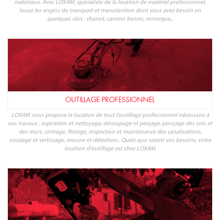
matériaux. Avec LOXAM, spécialiste de la location de matériel professionnel,
louez les engins de transport et manutention dont vous avez besoin en
quelques clics : chariot, camion benne, remorque...
OUTILLAGE PROFESSIONNEL
LOXAM vous propose la location de tout l'outillage professionnel nécessaire à
vos travaux : aspiration et nettoyage, découpage et perçage, ponçage des sols et
des murs, cintrage, filetage, inspection et maintenance des canalisations,
soudage et sertissage, mesure et détection... Quels que soient vos besoins, votre
location d'outillage est chez LOXAM.