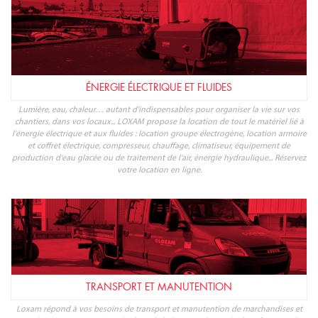
ÉNERGIE ÉLECTRIQUE ET FLUIDES
Lumière, eau, chaleur… autant d'indispensables pour organiser la vie sur vos
chantiers, dans vos locaux... LOXAM propose la location de tout le matériel lié à
l'énergie électrique et aux fluides : location groupe électrogène, location armoire
et coffret électrique, compresseur, chauffage, climatiseur, équipement de
production d'eau glacée ou de traitement de l'air, énergie hydraulique... Réservez
votre location en ligne.
TRANSPORT ET MANUTENTION
Loxam répond à vos besoins de transport et manutention de marchandises et