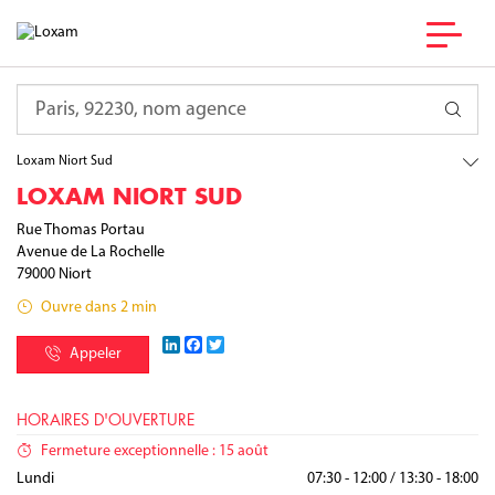
France
Nouvelle-Aquitaine
Requête
Deux-Sèvres
Niort
Loxam Niort Sud
LOXAM NIORT SUD
Rue Thomas Portau
Avenue de La Rochelle
79000
Niort
Ouvre dans 2 min
LinkedIn
Facebook
Twitter
Appeler
HORAIRES D'OUVERTURE
Fermeture exceptionnelle : 15 août
Lundi
07:30 - 12:00
/
13:30 - 18:00