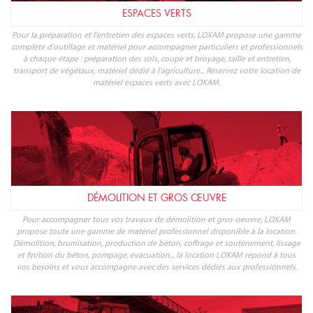
ESPACES VERTS
Pour la préparation et l'entretien des espaces verts, LOXAM propose une gamme
complète d'outillage et matériel pour accompagner particuliers et professionnels
à chaque étape : préparation des sols, coupe et broyage, taille et entretien,
transport de végétaux, matériel dédié à l'agriculture... Réservez votre location de
matériel espaces verts avec LOXAM.
DÉMOLITION ET GROS ŒUVRE
Pour accompagner tous vos travaux de démolition et gros-oeuvre, LOXAM
propose toute une gamme de matériel professionnel disponible à la location.
Démolition, brumisation, production de béton, coffrage et soutènement, lissage
et finition du béton, pompage, évacuation... la location LOXAM répond à tous
vos besoins et vous accompagne avec des services dédiés aux professionnels.