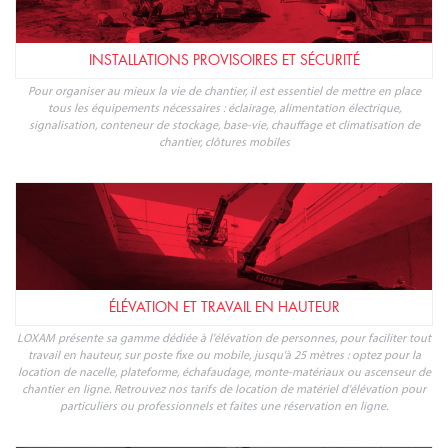
INSTALLATIONS PROVISOIRES ET SÉCURITÉ
Pour organiser au mieux la vie de chantier, il est essentiel de mettre en place
tous les équipements nécessaires : éclairage, alimentation électrique,
signalisation, conteneur de stockage, base-vie, chauffage et climatisation de
chantier, clôtures mobiles
ÉLÉVATION ET TRAVAIL EN HAUTEUR
LOXAM présente sa gamme dédiée à l'élévation de personnes, pour faciliter tout
travail en hauteur, sur poste fixe ou mobile, jusqu'à 25 mètres : optez pour la
location de nacelle, plateforme, échafaudage, monte-matériaux ou ascenseur de
chantier en ligne. Retrouvez nos tarifs de location de matériel d'élévation pour
particuliers ou professionnels et faites une réservation en ligne.