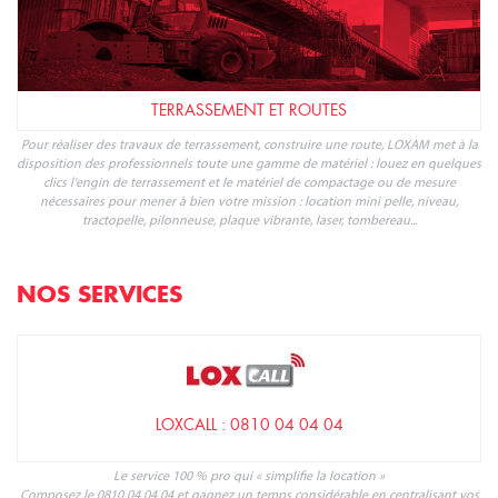
TERRASSEMENT ET ROUTES
Pour réaliser des travaux de terrassement, construire une route, LOXAM met à la
disposition des professionnels toute une gamme de matériel : louez en quelques
clics l'engin de terrassement et le matériel de compactage ou de mesure
nécessaires pour mener à bien votre mission : location mini pelle, niveau,
tractopelle, pilonneuse, plaque vibrante, laser, tombereau...
NOS SERVICES
LOXCALL : 0810 04 04 04
Le service 100 % pro qui « simplifie la location »
Composez le 0810 04 04 04 et gagnez un temps considérable en centralisant vos