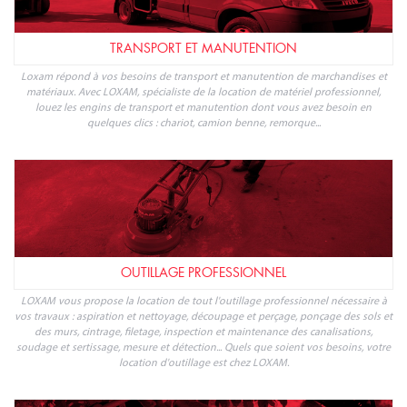
TRANSPORT ET MANUTENTION
Loxam répond à vos besoins de transport et manutention de marchandises et
matériaux. Avec LOXAM, spécialiste de la location de matériel professionnel,
louez les engins de transport et manutention dont vous avez besoin en
quelques clics : chariot, camion benne, remorque...
OUTILLAGE PROFESSIONNEL
LOXAM vous propose la location de tout l'outillage professionnel nécessaire à
vos travaux : aspiration et nettoyage, découpage et perçage, ponçage des sols et
des murs, cintrage, filetage, inspection et maintenance des canalisations,
soudage et sertissage, mesure et détection... Quels que soient vos besoins, votre
location d'outillage est chez LOXAM.