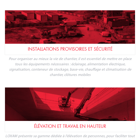
INSTALLATIONS PROVISOIRES ET SÉCURITÉ
Pour organiser au mieux la vie de chantier, il est essentiel de mettre en place
tous les équipements nécessaires : éclairage, alimentation électrique,
signalisation, conteneur de stockage, base-vie, chauffage et climatisation de
chantier, clôtures mobiles
ÉLÉVATION ET TRAVAIL EN HAUTEUR
LOXAM présente sa gamme dédiée à l'élévation de personnes, pour faciliter tout