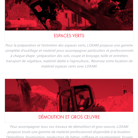
ESPACES VERTS
Pour la préparation et l'entretien des espaces verts, LOXAM propose une gamme
complète d'outillage et matériel pour accompagner particuliers et professionnels
à chaque étape : préparation des sols, coupe et broyage, taille et entretien,
transport de végétaux, matériel dédié à l'agriculture... Réservez votre location de
matériel espaces verts avec LOXAM.
DÉMOLITION ET GROS ŒUVRE
Pour accompagner tous vos travaux de démolition et gros-oeuvre, LOXAM
propose toute une gamme de matériel professionnel disponible à la location.
Démolition, brumisation, production de béton, coffrage et soutènement, lissage