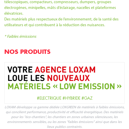
télescopiques, compacteurs, compresseurs, dumpers, groupes
électrogènes, minipelles, mâts d’éclairage, nacelles et plateformes
élévatrices.
Des matériels plus respectueux de l’environnement, de la santé des
utilisateurs et qui contribuent à la réduction des nuisances.
* Faibles émissions
NOS PRODUITS
#ELECTRIQUE #HYBRIDE #GAZ
LOXAM développe sa gamme dédiée LOXGREEN de matériels à faibles émissions,
qui concilient performance, productivité et efficacité énergétique. Des matériels
pour les "éco-chantiers", les chantiers en zones urbaines silencieuses, les
environnements sensibles, ou les zones "faibles émissions" ainsi que dans les
lieux publics contraints.