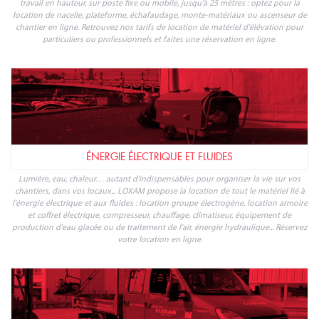
travail en hauteur, sur poste fixe ou mobile, jusqu'à 25 mètres : optez pour la
location de nacelle, plateforme, échafaudage, monte-matériaux ou ascenseur de
chantier en ligne. Retrouvez nos tarifs de location de matériel d'élévation pour
particuliers ou professionnels et faites une réservation en ligne.
ÉNERGIE ÉLECTRIQUE ET FLUIDES
Lumière, eau, chaleur… autant d'indispensables pour organiser la vie sur vos
chantiers, dans vos locaux... LOXAM propose la location de tout le matériel lié à
l'énergie électrique et aux fluides : location groupe électrogène, location armoire
et coffret électrique, compresseur, chauffage, climatiseur, équipement de
production d'eau glacée ou de traitement de l'air, énergie hydraulique... Réservez
votre location en ligne.