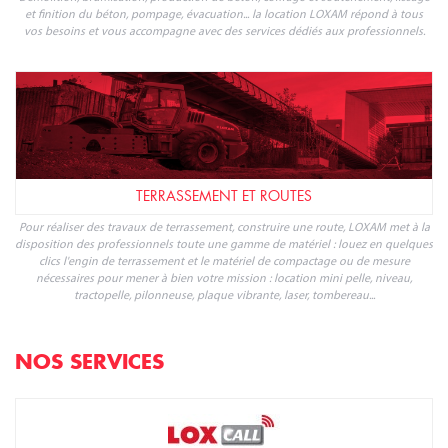
et finition du béton, pompage, évacuation... la location LOXAM répond à tous
vos besoins et vous accompagne avec des services dédiés aux professionnels.
TERRASSEMENT ET ROUTES
Pour réaliser des travaux de terrassement, construire une route, LOXAM met à la
disposition des professionnels toute une gamme de matériel : louez en quelques
clics l'engin de terrassement et le matériel de compactage ou de mesure
nécessaires pour mener à bien votre mission : location mini pelle, niveau,
tractopelle, pilonneuse, plaque vibrante, laser, tombereau...
NOS SERVICES