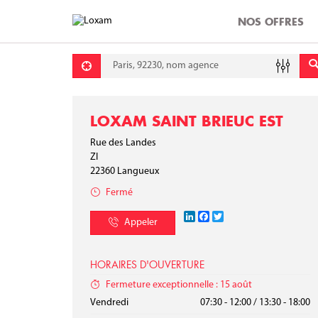
NOS OFFRES
Requête
Lati
Lon
LOXAM SAINT BRIEUC EST
Rue des Landes
ZI
22360
Langueux
Fermé
LinkedIn
Facebook
Twitter
Appeler
HORAIRES D'OUVERTURE
Fermeture exceptionnelle : 15 août
Lundi
Mardi
Mercredi
Jeudi
Vendredi
07:30 - 12:00
07:30 - 12:00
07:30 - 12:00
07:30 - 12:00
07:30 - 12:00
/
/
/
/
/
13:30 - 18:00
13:30 - 18:00
13:30 - 18:00
13:30 - 18:00
13:30 - 18:00
Samedi
Dimanche
Fermé
Fermé