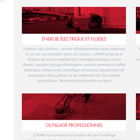
ÉNERGIE ÉLECTRIQUE ET FLUIDES
Lumière, eau, chaleur… autant d'indispensables pour organiser
la vie sur vos chantiers, dans vos locaux... LOXAM propose la
location de tout le matériel lié à l'énergie électrique et aux
lo
fluides : location groupe électrogène, location armoire et coffret
électrique, compresseur, chauffage, climatiseur, équipement de
production d'eau glacée ou de traitement de l'air, énergie
hydraulique... Réservez votre location en ligne.
OUTILLAGE PROFESSIONNEL
LOXAM vous propose la location de tout l'outillage