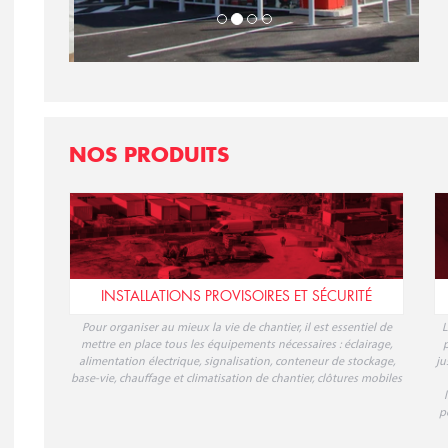
NOS PRODUITS
INSTALLATIONS PROVISOIRES ET SÉCURITÉ
Pour organiser au mieux la vie de chantier, il est essentiel de
L
mettre en place tous les équipements nécessaires : éclairage,
p
alimentation électrique, signalisation, conteneur de stockage,
ju
base-vie, chauffage et climatisation de chantier, clôtures mobiles
p