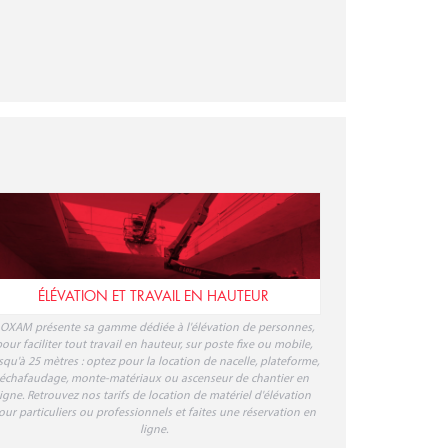
ÉLÉVATION ET TRAVAIL EN HAUTEUR
OXAM présente sa gamme dédiée à l'élévation de personnes,
our faciliter tout travail en hauteur, sur poste fixe ou mobile,
squ'à 25 mètres : optez pour la location de nacelle, plateforme,
échafaudage, monte-matériaux ou ascenseur de chantier en
ligne. Retrouvez nos tarifs de location de matériel d'élévation
our particuliers ou professionnels et faites une réservation en
ligne.