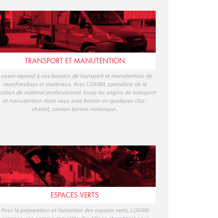
TRANSPORT ET MANUTENTION
Loxam répond à vos besoins de transport et manutention de
marchandises et matériaux. Avec LOXAM, spécialiste de la
cation de matériel professionnel, louez les engins de transport
et manutention dont vous avez besoin en quelques clics :
chariot, camion benne, remorque...
ESPACES VERTS
Pour la préparation et l'entretien des espaces verts, LOXAM