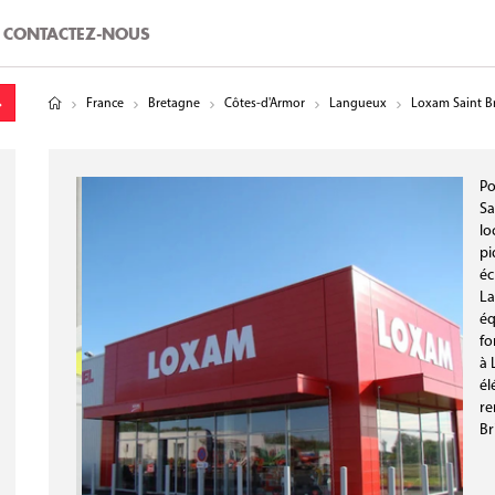
CONTACTEZ-NOUS
tude
gitude
France
Bretagne
Côtes-d'Armor
Langueux
Loxam Saint Br
Po
Sa
lo
pi
éc
La
éq
fo
à 
él
re
Br