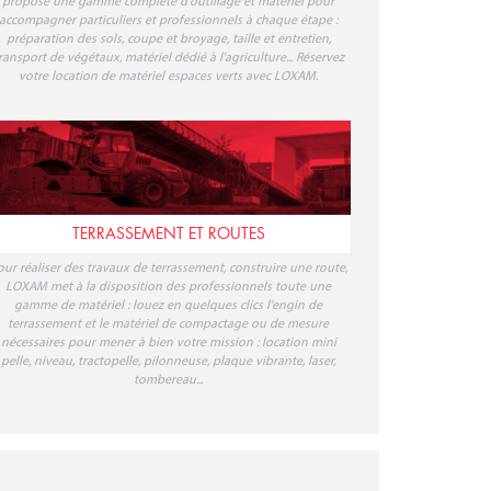
propose une gamme complète d'outillage et matériel pour
accompagner particuliers et professionnels à chaque étape :
préparation des sols, coupe et broyage, taille et entretien,
ransport de végétaux, matériel dédié à l'agriculture... Réservez
votre location de matériel espaces verts avec LOXAM.
TERRASSEMENT ET ROUTES
our réaliser des travaux de terrassement, construire une route,
LOXAM met à la disposition des professionnels toute une
gamme de matériel : louez en quelques clics l'engin de
terrassement et le matériel de compactage ou de mesure
nécessaires pour mener à bien votre mission : location mini
pelle, niveau, tractopelle, pilonneuse, plaque vibrante, laser,
tombereau...