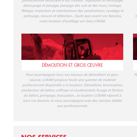
professionnel nécessaire à vos travaux : aspiration et nettoyage,
découpage et perçage, ponçage des sols et des murs, cintrage,
filetage, inspection et maintenance des canalisations, soudage et
sertissage, mesure et détection... Quels que soient vos besoins,
t
votre location d'outillage est chez LOXAM.
DÉMOLITION ET GROS ŒUVRE
Pour accompagner tous vos travaux de démolition et gros-
P
oeuvre, LOXAM propose toute une gamme de matériel
professionnel disponible à la location. Démolition, brumisation,
production de béton, coffrage et soutènement, lissage et finition
du béton, pompage, évacuation... la location LOXAM répond à
tous vos besoins et vous accompagne avec des services dédiés
aux professionnels.