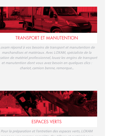
TRANSPORT ET MANUTENTION
Loxam répond à vos besoins de transport et manutention de
marchandises et matériaux. Avec LOXAM, spécialiste de la
cation de matériel professionnel, louez les engins de transport
et manutention dont vous avez besoin en quelques clics :
chariot, camion benne, remorque...
ESPACES VERTS
Pour la préparation et l'entretien des espaces verts, LOXAM