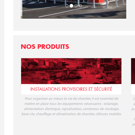
NOS PRODUITS
INSTALLATIONS PROVISOIRES ET SÉCURITÉ
Pour organiser au mieux la vie de chantier, il est essentiel de
L
mettre en place tous les équipements nécessaires : éclairage,
p
alimentation électrique, signalisation, conteneur de stockage,
ju
base-vie, chauffage et climatisation de chantier, clôtures mobiles
p