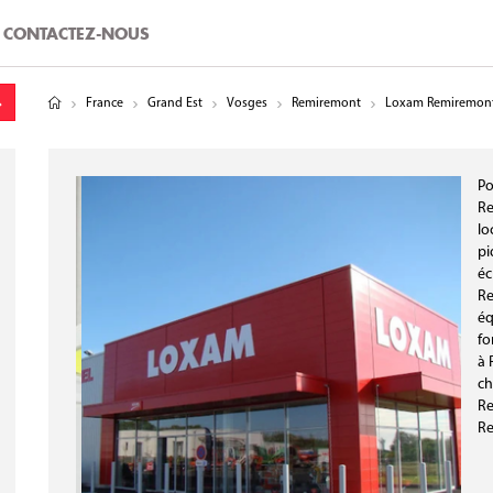
CONTACTEZ-NOUS
tude
gitude
France
Grand Est
Vosges
Remiremont
Loxam Remiremon
Po
Re
lo
pi
éc
Re
éq
fo
à 
ch
Re
Re