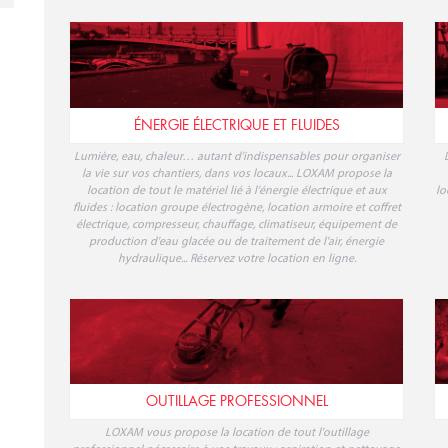
ÉNERGIE ÉLECTRIQUE ET FLUIDES
Lumière, eau, chaleur… autant d'indispensables pour organiser
la vie sur vos chantiers, dans vos locaux... LOXAM propose la
location de tout le matériel lié à l'énergie électrique et aux
lo
fluides : location groupe électrogène, location armoire et coffret
électrique, compresseur, chauffage, climatiseur, équipement de
production d'eau glacée ou de traitement de l'air, énergie
hydraulique... Réservez votre location en ligne.
OUTILLAGE PROFESSIONNEL
LOXAM vous propose la location de tout l'outillage