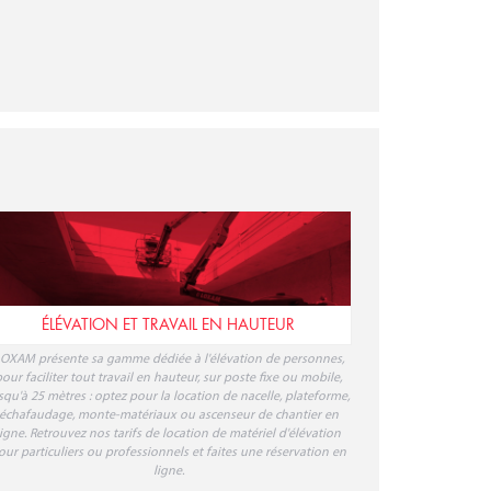
ÉLÉVATION ET TRAVAIL EN HAUTEUR
OXAM présente sa gamme dédiée à l'élévation de personnes,
our faciliter tout travail en hauteur, sur poste fixe ou mobile,
squ'à 25 mètres : optez pour la location de nacelle, plateforme,
échafaudage, monte-matériaux ou ascenseur de chantier en
ligne. Retrouvez nos tarifs de location de matériel d'élévation
our particuliers ou professionnels et faites une réservation en
ligne.