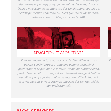
professionnel nécessaire à vos travaux : aspiration et nettoyage,
découpage et perçage, ponçage des sols et des murs, cintrage,
filetage, inspection et maintenance des canalisations, soudage et
sertissage, mesure et détection... Quels que soient vos besoins,
t
votre location d'outillage est chez LOXAM.
DÉMOLITION ET GROS ŒUVRE
Pour accompagner tous vos travaux de démolition et gros-
P
oeuvre, LOXAM propose toute une gamme de matériel
professionnel disponible à la location. Démolition, brumisation,
production de béton, coffrage et soutènement, lissage et finition
du béton, pompage, évacuation... la location LOXAM répond à
tous vos besoins et vous accompagne avec des services dédiés
aux professionnels.