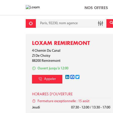
NOS OFFRES
Requête
Lati
Lon
LOXAM REMIREMONT
4 Chemin Du Canal
ZI De Choisy
88200
Remiremont
Ouvert jusqu'à 12:00
LinkedIn
Facebook
Twitter
Appeler
HORAIRES D'OUVERTURE
Fermeture exceptionnelle : 15 août
Lundi
Mardi
Mercredi
Jeudi
07:30 - 12:00
07:30 - 12:00
07:30 - 12:00
07:30 - 12:00
/
/
/
/
13:30 - 17:00
13:30 - 17:00
13:30 - 17:00
13:30 - 17:00
Vendredi
Samedi
Dimanche
07:30 - 12:00
/
13:30 - 17:00
Fermé
Fermé