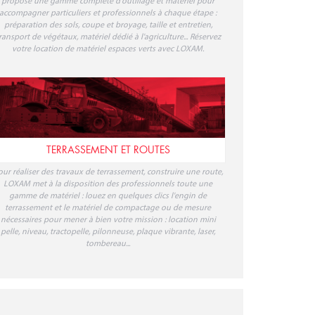
propose une gamme complète d'outillage et matériel pour
accompagner particuliers et professionnels à chaque étape :
préparation des sols, coupe et broyage, taille et entretien,
ransport de végétaux, matériel dédié à l'agriculture... Réservez
votre location de matériel espaces verts avec LOXAM.
TERRASSEMENT ET ROUTES
our réaliser des travaux de terrassement, construire une route,
LOXAM met à la disposition des professionnels toute une
gamme de matériel : louez en quelques clics l'engin de
terrassement et le matériel de compactage ou de mesure
nécessaires pour mener à bien votre mission : location mini
pelle, niveau, tractopelle, pilonneuse, plaque vibrante, laser,
tombereau...