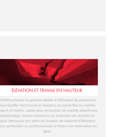
ÉLÉVATION ET TRAVAIL EN HAUTEUR
OXAM présente sa gamme dédiée à l'élévation de personnes,
our faciliter tout travail en hauteur, sur poste fixe ou mobile,
squ'à 25 mètres : optez pour la location de nacelle, plateforme,
échafaudage, monte-matériaux ou ascenseur de chantier en
ligne. Retrouvez nos tarifs de location de matériel d'élévation
our particuliers ou professionnels et faites une réservation en
ligne.