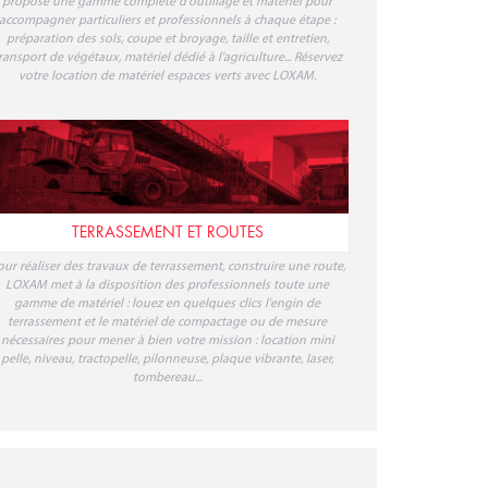
propose une gamme complète d'outillage et matériel pour
accompagner particuliers et professionnels à chaque étape :
préparation des sols, coupe et broyage, taille et entretien,
ransport de végétaux, matériel dédié à l'agriculture... Réservez
votre location de matériel espaces verts avec LOXAM.
TERRASSEMENT ET ROUTES
our réaliser des travaux de terrassement, construire une route,
LOXAM met à la disposition des professionnels toute une
gamme de matériel : louez en quelques clics l'engin de
terrassement et le matériel de compactage ou de mesure
nécessaires pour mener à bien votre mission : location mini
pelle, niveau, tractopelle, pilonneuse, plaque vibrante, laser,
tombereau...