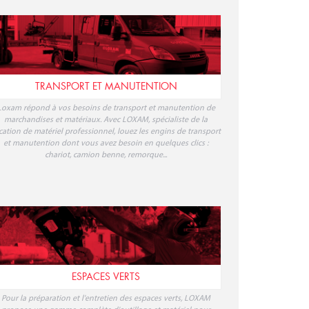
TRANSPORT ET MANUTENTION
Loxam répond à vos besoins de transport et manutention de
marchandises et matériaux. Avec LOXAM, spécialiste de la
cation de matériel professionnel, louez les engins de transport
et manutention dont vous avez besoin en quelques clics :
chariot, camion benne, remorque...
ESPACES VERTS
Pour la préparation et l'entretien des espaces verts, LOXAM