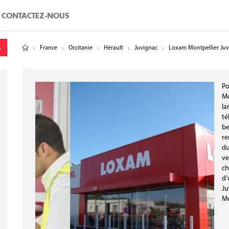
CONTACTEZ-NOUS
tude
gitude
France
Occitanie
Hérault
Juvignac
Loxam Montpellier Juv
Po
Mo
la
té
be
re
du
ve
ch
d’
Ju
Mo