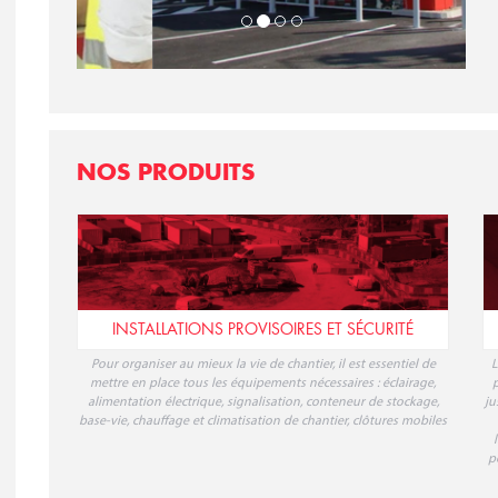
NOS PRODUITS
INSTALLATIONS PROVISOIRES ET SÉCURITÉ
Pour organiser au mieux la vie de chantier, il est essentiel de
L
mettre en place tous les équipements nécessaires : éclairage,
p
alimentation électrique, signalisation, conteneur de stockage,
ju
base-vie, chauffage et climatisation de chantier, clôtures mobiles
p