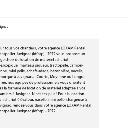
ignac
ur tous vos chantiers, votre agence LOXAM Rental
ntpellier Juvignac (ldfbtp) - 7072 vous propose un
rge choix de location de matériel : chariot
lescopique, marteau piqueur, tractopelle, camion-
nne, mini pelle, échafaudage, bétonnière, nacelle,
morque à Juvignac… Courte, Moyenne ou Longue
rée, nos équipes de professionnels vous orientent
rs la formule de location de matériel adaptée à vos
antiers à Juvignac. N'hésitez plus ! Pour la location
un chariot élévateur, nacelle, mini pelle, chargeuse à
vignac, rendez-vous dans votre agence LOXAM Rental
ntpellier Juvignac (ldfbtp) - 7072.