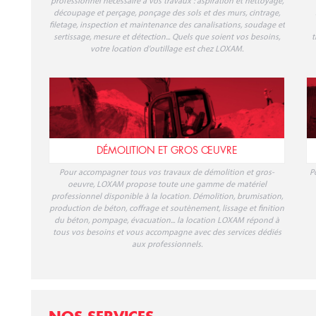
professionnel nécessaire à vos travaux : aspiration et nettoyage,
découpage et perçage, ponçage des sols et des murs, cintrage,
filetage, inspection et maintenance des canalisations, soudage et
sertissage, mesure et détection... Quels que soient vos besoins,
t
votre location d'outillage est chez LOXAM.
DÉMOLITION ET GROS ŒUVRE
Pour accompagner tous vos travaux de démolition et gros-
P
oeuvre, LOXAM propose toute une gamme de matériel
professionnel disponible à la location. Démolition, brumisation,
production de béton, coffrage et soutènement, lissage et finition
du béton, pompage, évacuation... la location LOXAM répond à
tous vos besoins et vous accompagne avec des services dédiés
aux professionnels.