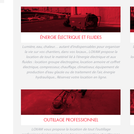
ÉNERGIE ÉLECTRIQUE ET FLUIDES
Lumière, eau, chaleur… autant d'indispensables pour organiser
la vie sur vos chantiers, dans vos locaux... LOXAM propose la
location de tout le matériel lié à l'énergie électrique et aux
lo
fluides : location groupe électrogène, location armoire et coffret
électrique, compresseur, chauffage, climatiseur, équipement de
production d'eau glacée ou de traitement de l'air, énergie
hydraulique... Réservez votre location en ligne.
OUTILLAGE PROFESSIONNEL
LOXAM vous propose la location de tout l'outillage