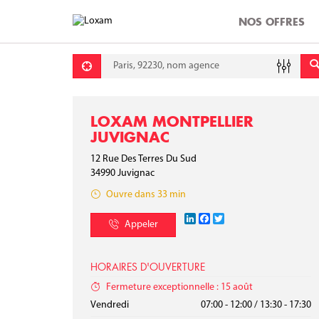
NOS OFFRES
Requête
Lati
Lon
LOXAM MONTPELLIER
JUVIGNAC
12 Rue Des Terres Du Sud
34990
Juvignac
Ouvre dans 33 min
LinkedIn
Facebook
Twitter
Appeler
HORAIRES D'OUVERTURE
Fermeture exceptionnelle : 15 août
Lundi
Mardi
Mercredi
Jeudi
Vendredi
07:00 - 12:00
07:00 - 12:00
07:00 - 12:00
07:00 - 12:00
07:00 - 12:00
/
/
/
/
/
13:30 - 17:30
13:30 - 17:30
13:30 - 17:30
13:30 - 17:30
13:30 - 17:30