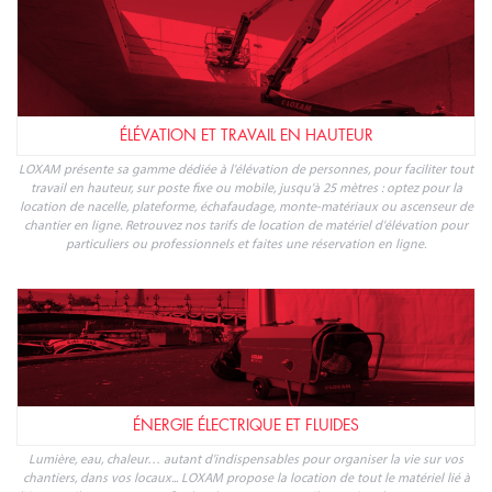
ÉLÉVATION ET TRAVAIL EN HAUTEUR
LOXAM présente sa gamme dédiée à l'élévation de personnes, pour faciliter tout
travail en hauteur, sur poste fixe ou mobile, jusqu'à 25 mètres : optez pour la
location de nacelle, plateforme, échafaudage, monte-matériaux ou ascenseur de
chantier en ligne. Retrouvez nos tarifs de location de matériel d'élévation pour
particuliers ou professionnels et faites une réservation en ligne.
ÉNERGIE ÉLECTRIQUE ET FLUIDES
Lumière, eau, chaleur… autant d'indispensables pour organiser la vie sur vos
chantiers, dans vos locaux... LOXAM propose la location de tout le matériel lié à