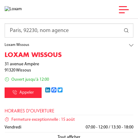
France
Île-de-France
Requête
Essonne
Wissous
Loxam Wissous
LOXAM WISSOUS
31 avenue Ampère
91320
Wissous
Ouvert jusqu'à 12:00
LinkedIn
Facebook
Twitter
Appeler
HORAIRES D'OUVERTURE
Fermeture exceptionnelle : 15 août
Lundi
Mardi
Mercredi
Jeudi
Vendredi
07:00 - 12:00
07:00 - 12:00
07:00 - 12:00
07:00 - 12:00
07:00 - 12:00
/
/
/
/
/
13:30 - 18:00
13:30 - 18:00
13:30 - 18:00
13:30 - 18:00
13:30 - 18:00
Samedi
Dimanche
Fermé
Fermé
Tout afficher