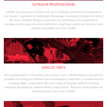
OUTILLAGE PROFESSIONNEL
LOXAM vous propose la location de tout l'outillage professionnel nécessaire à
vos travaux : aspiration et nettoyage, découpage et perçage, ponçage des sols et
des murs, cintrage, filetage, inspection et maintenance des canalisations,
soudage et sertissage, mesure et détection... Quels que soient vos besoins, votre
location d'outillage est chez LOXAM.
ESPACES VERTS
Pour la préparation et l'entretien des espaces verts, LOXAM propose une gamme
complète d'outillage et matériel pour accompagner particuliers et professionnels
à chaque étape : préparation des sols, coupe et broyage, taille et entretien,
transport de végétaux, matériel dédié à l'agriculture... Réservez votre location de
matériel espaces verts avec LOXAM.