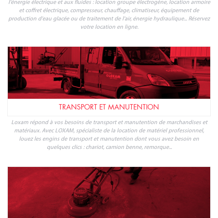
l'énergie électrique et aux fluides : location groupe électrogène, location armoire
et coffret électrique, compresseur, chauffage, climatiseur, équipement de
production d'eau glacée ou de traitement de l'air, énergie hydraulique... Réservez
votre location en ligne.
TRANSPORT ET MANUTENTION
Loxam répond à vos besoins de transport et manutention de marchandises et
matériaux. Avec LOXAM, spécialiste de la location de matériel professionnel,
louez les engins de transport et manutention dont vous avez besoin en
quelques clics : chariot, camion benne, remorque...