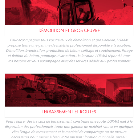
DÉMOLITION ET GROS ŒUVRE
Pour accompagner tous vos travaux de démolition et gros-oeuvre, LOXAM
propose toute une gamme de matériel professionnel disponible à la location.
Démolition, brumisation, production de béton, coffrage et soutènement, lissage
et finition du béton, pompage, évacuation... la location LOXAM répond à tous
vos besoins et vous accompagne avec des services dédiés aux professionnels.
TERRASSEMENT ET ROUTES
Pour réaliser des travaux de terrassement, construire une route, LOXAM met à la
disposition des professionnels toute une gamme de matériel : louez en quelques
clics l'engin de terrassement et le matériel de compactage ou de mesure
nécessaires pour mener à bien votre mission : location mini pelle, niveau,