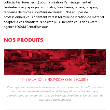
collectivités, forestiers...) pour la création, l'aménagement et
l'entretien des paysages : rotovator, trancheuse, tarière, broyeur,
fendeuse de bûches, souffleur de feuilles... Nos équipes de
professionnels vous orientent vers la formule de location de matériel
adaptée à vos chantiers. N'hésitez plus ! Rendez-vous dans votre
agence LOXAM Rental Wissous
NOS PRODUITS
INSTALLATIONS PROVISOIRES ET SÉCURITÉ
Pour organiser au mieux la vie de chantier, il est essentiel de mettre en place
tous les équipements nécessaires : éclairage, alimentation électrique,
signalisation, conteneur de stockage, base-vie, chauffage et climatisation de
chantier, clôtures mobiles