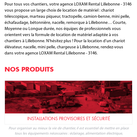
Pour tous vos chantiers, votre agence LOXAM Rental Lillebonne - 3146
vous propose un large choix de location de matériel : chariot
télescopique, marteau piqueur, tractopelle, camion-benne, mini pelle,
échafaudage, bétonnière, nacelle, remorque à Lillebonne… Courte,
Moyenne ou Longue durée, nos équipes de professionnels vous
orientent vers la formule de location de matériel adaptée à vos
chantiers à Lillebonne. N'hésitez plus ! Pour la location d’un chariot
élévateur, nacelle, mini pelle, chargeuse à Lillebonne, rendez-vous
dans votre agence LOXAM Rental Lillebonne - 3146.
NOS PRODUITS
INSTALLATIONS PROVISOIRES ET SÉCURITÉ
Pour organiser au mieux la vie de chantier, il est essentiel de mettre en place
tous les équipements nécessaires : éclairage, alimentation électrique,