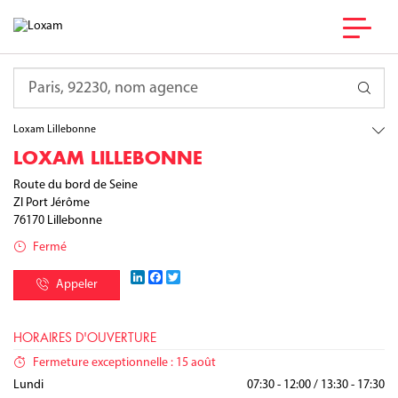
France
Normandie
Requête
Seine-Maritime
Lillebonne
Loxam Lillebonne
LOXAM LILLEBONNE
Route du bord de Seine
ZI Port Jérôme
76170
Lillebonne
Fermé
LinkedIn
Facebook
Twitter
Appeler
HORAIRES D'OUVERTURE
Fermeture exceptionnelle : 15 août
Lundi
07:30 - 12:00
/
13:30 - 17:30