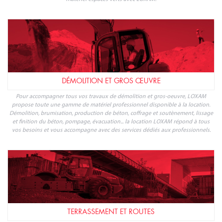
DÉMOLITION ET GROS ŒUVRE
Pour accompagner tous vos travaux de démolition et gros-oeuvre, LOXAM
propose toute une gamme de matériel professionnel disponible à la location.
Démolition, brumisation, production de béton, coffrage et soutènement, lissage
et finition du béton, pompage, évacuation... la location LOXAM répond à tous
vos besoins et vous accompagne avec des services dédiés aux professionnels.
TERRASSEMENT ET ROUTES