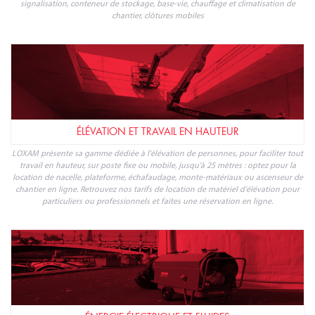
signalisation, conteneur de stockage, base-vie, chauffage et climatisation de
chantier, clôtures mobiles
ÉLÉVATION ET TRAVAIL EN HAUTEUR
LOXAM présente sa gamme dédiée à l'élévation de personnes, pour faciliter tout
travail en hauteur, sur poste fixe ou mobile, jusqu'à 25 mètres : optez pour la
location de nacelle, plateforme, échafaudage, monte-matériaux ou ascenseur de
chantier en ligne. Retrouvez nos tarifs de location de matériel d'élévation pour
particuliers ou professionnels et faites une réservation en ligne.