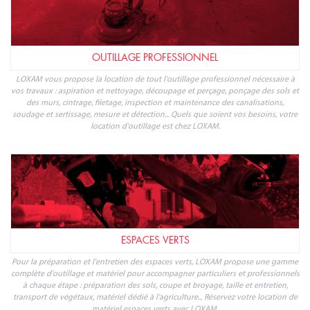
OUTILLAGE PROFESSIONNEL
LOXAM vous propose la location de tout l'outillage professionnel nécessaire à
vos travaux : aspiration et nettoyage, découpage et perçage, ponçage des sols et
des murs, cintrage, filetage, inspection et maintenance des canalisations,
soudage et sertissage, mesure et détection... Quels que soient vos besoins, votre
location d'outillage est chez LOXAM.
ESPACES VERTS
Pour la préparation et l'entretien des espaces verts, LOXAM propose une gamme
complète d'outillage et matériel pour accompagner particuliers et professionnels
à chaque étape : préparation des sols, coupe et broyage, taille et entretien,
transport de végétaux, matériel dédié à l'agriculture... Réservez votre location de
matériel espaces verts avec LOXAM.