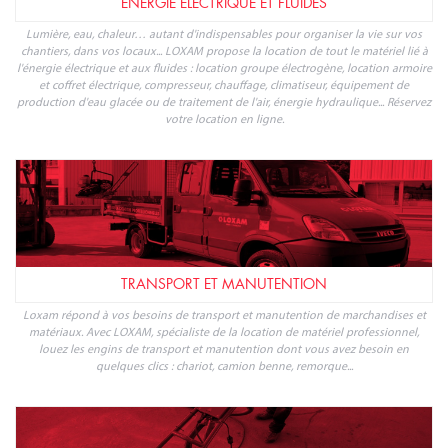
ÉNERGIE ÉLECTRIQUE ET FLUIDES
Lumière, eau, chaleur… autant d'indispensables pour organiser la vie sur vos
chantiers, dans vos locaux... LOXAM propose la location de tout le matériel lié à
l'énergie électrique et aux fluides : location groupe électrogène, location armoire
et coffret électrique, compresseur, chauffage, climatiseur, équipement de
production d'eau glacée ou de traitement de l'air, énergie hydraulique... Réservez
votre location en ligne.
TRANSPORT ET MANUTENTION
Loxam répond à vos besoins de transport et manutention de marchandises et
matériaux. Avec LOXAM, spécialiste de la location de matériel professionnel,
louez les engins de transport et manutention dont vous avez besoin en
quelques clics : chariot, camion benne, remorque...