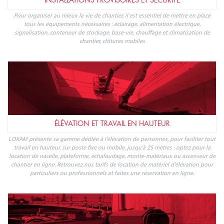
INSTALLATIONS PROVISOIRES ET SÉCURITÉ
Pour organiser au mieux la vie de chantier, il est essentiel de mettre en place
tous les équipements nécessaires : éclairage, alimentation électrique,
signalisation, conteneur de stockage, base-vie, chauffage et climatisation de
chantier, clôtures mobiles
ÉLÉVATION ET TRAVAIL EN HAUTEUR
LOXAM présente sa gamme dédiée à l'élévation de personnes, pour faciliter tout
travail en hauteur, sur poste fixe ou mobile, jusqu'à 25 mètres : optez pour la
location de nacelle, plateforme, échafaudage, monte-matériaux ou ascenseur de
chantier en ligne. Retrouvez nos tarifs de location de matériel d'élévation pour
particuliers ou professionnels et faites une réservation en ligne.