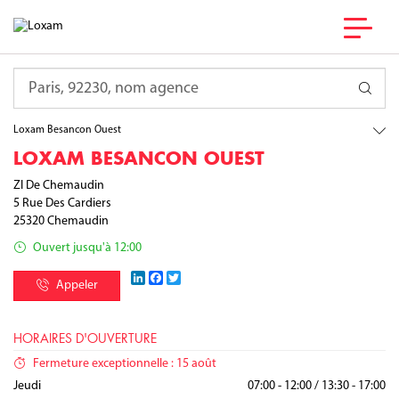
France
Bourgogne Franche-Comté
Requête
Doubs
Chemaudin
Loxam Besancon Ouest
LOXAM BESANCON OUEST
ZI De Chemaudin
5 Rue Des Cardiers
25320
Chemaudin
Ouvert jusqu'à 12:00
LinkedIn
Facebook
Twitter
Appeler
HORAIRES D'OUVERTURE
Fermeture exceptionnelle : 15 août
Lundi
Mardi
Mercredi
Jeudi
07:00 - 12:00
07:00 - 12:00
07:00 - 12:00
07:00 - 12:00
/
/
/
/
13:30 - 17:00
13:30 - 17:00
13:30 - 17:00
13:30 - 17:00