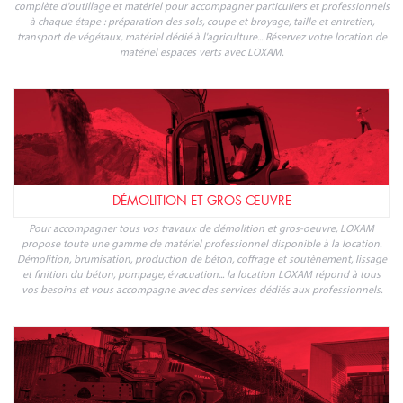
complète d'outillage et matériel pour accompagner particuliers et professionnels
à chaque étape : préparation des sols, coupe et broyage, taille et entretien,
transport de végétaux, matériel dédié à l'agriculture... Réservez votre location de
matériel espaces verts avec LOXAM.
DÉMOLITION ET GROS ŒUVRE
Pour accompagner tous vos travaux de démolition et gros-oeuvre, LOXAM
propose toute une gamme de matériel professionnel disponible à la location.
Démolition, brumisation, production de béton, coffrage et soutènement, lissage
et finition du béton, pompage, évacuation... la location LOXAM répond à tous
vos besoins et vous accompagne avec des services dédiés aux professionnels.