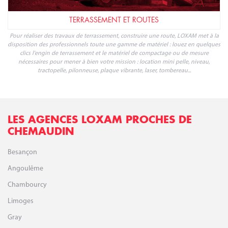
TERRASSEMENT ET ROUTES
Pour réaliser des travaux de terrassement, construire une route, LOXAM met à la
disposition des professionnels toute une gamme de matériel : louez en quelques
clics l'engin de terrassement et le matériel de compactage ou de mesure
nécessaires pour mener à bien votre mission : location mini pelle, niveau,
tractopelle, pilonneuse, plaque vibrante, laser, tombereau...
LES AGENCES LOXAM PROCHES DE
CHEMAUDIN
Besançon
Angoulême
Chambourcy
Limoges
Gray