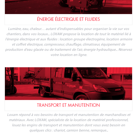
ÉNERGIE ÉLECTRIQUE ET FLUIDES
Lumière, eau, chaleur… autant d'indispensables pour organiser la vie sur vos
chantiers, dans vos locaux... LOXAM propose la location de tout le matériel lié à
l'énergie électrique et aux fluides : location groupe électrogène, location armoire
et coffret électrique, compresseur, chauffage, climatiseur, équipement de
production d'eau glacée ou de traitement de l'air, énergie hydraulique... Réservez
votre location en ligne.
TRANSPORT ET MANUTENTION
Loxam répond à vos besoins de transport et manutention de marchandises et
matériaux. Avec LOXAM, spécialiste de la location de matériel professionnel,
louez les engins de transport et manutention dont vous avez besoin en
quelques clics : chariot, camion benne, remorque...