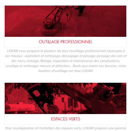
OUTILLAGE PROFESSIONNEL
LOXAM vous propose la location de tout l'outillage professionnel nécessaire à
vos travaux : aspiration et nettoyage, découpage et perçage, ponçage des sols et
des murs, cintrage, filetage, inspection et maintenance des canalisations,
soudage et sertissage, mesure et détection... Quels que soient vos besoins, votre
location d'outillage est chez LOXAM.
ESPACES VERTS
Pour la préparation et l'entretien des espaces verts, LOXAM propose une gamme