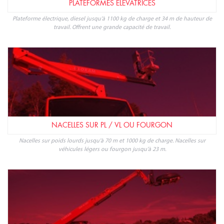
PLATEFORMES ÉLÉVATRICES
Plateforme électrique, diesel jusqu'à 1100 kg de charge et 34 m de hauteur de
travail. Offrent une grande capacité de travail.
NACELLES SUR PL / VL OU FOURGON
Nacelles sur poids lourds jusqu'à 70 m et 1000 kg de charge. Nacelles sur
véhicules légers ou fourgon jusqu'à 23 m.