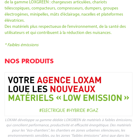
de la gamme LOXGREEN : chargeuses articulées, chariots
télescopiques, compacteurs, compresseurs, dumpers, groupes
électrogènes, minipelles, mâts d’éclairage, nacelles et plateformes
élévatrices.
Des matériels plus respectueux de l’environnement, de la santé des
utilisateurs et qui contribuent à la réduction des nuisances.
* Faibles émissions
NOS PRODUITS
#ELECTRIQUE #HYBRIDE #GAZ
LOXAM développe sa gamme dédiée LOXGREEN de matériels à faibles émissions,
qui concilient performance, productivité et efficacité énergétique. Des matériels
pour les "éco-chantiers", les chantiers en zones urbaines silencieuses, les
environnements sensibles, ou les zones "faibles émissions" ainsi que dans les