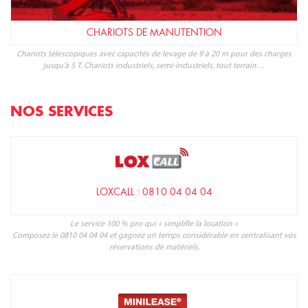
CHARIOTS DE MANUTENTION
Chariots télescopiques avec capacités de levage de 9 à 20 m pour des charges
jusqu'à 5 T. Chariots industriels, semi-industriels, tout terrain…
NOS SERVICES
LOXCALL : 0810 04 04 04
Le service 100 % pro qui « simplifie la location »
Composez le 0810 04 04 04 et gagnez un temps considérable en centralisant vos
réservations de matériels.