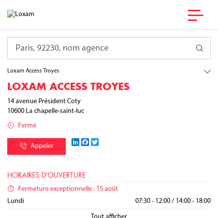
France
Grand Est
Requête
Aube
La chapelle-saint-luc
Loxam Access Troyes
LOXAM ACCESS TROYES
14 avenue Président Coty
10600
La chapelle-saint-luc
Fermé
LinkedIn
Facebook
Twitter
Appeler
HORAIRES D'OUVERTURE
Fermeture exceptionnelle : 15 août
Lundi
07:30 - 12:00
/
14:00 - 18:00
Mardi
Mercredi
Jeudi
Vendredi
Samedi
Dimanche
07:30 - 12:00
07:30 - 12:00
07:30 - 12:00
07:30 - 12:00
/
/
/
/
14:00 - 18:00
14:00 - 18:00
14:00 - 18:00
14:00 - 18:00
Fermé
Fermé
Tout afficher