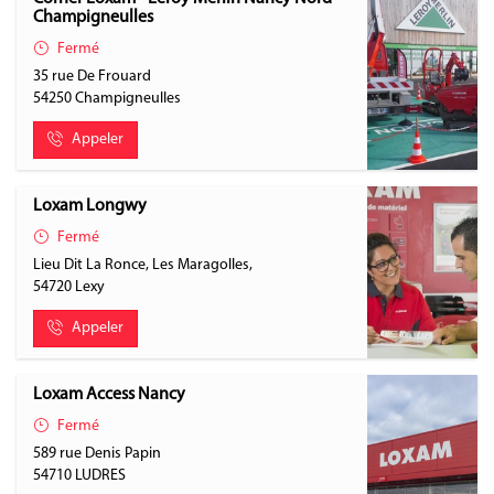
Champigneulles
Fermé
35 rue De Frouard
54250
Champigneulles
Appeler
Loxam Longwy
Fermé
Lieu Dit La Ronce, Les Maragolles,
54720
Lexy
Appeler
Loxam Access Nancy
Fermé
589 rue Denis Papin
54710
LUDRES