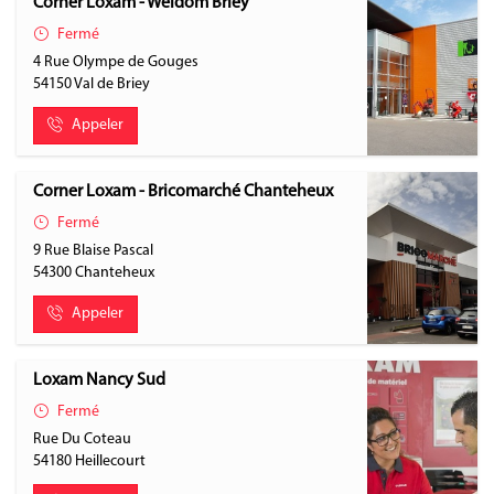
Corner Loxam - Weldom Briey
Fermé
4 Rue Olympe de Gouges
54150
Val de Briey
Appeler
Corner Loxam - Bricomarché Chanteheux
Fermé
9 Rue Blaise Pascal
54300
Chanteheux
Appeler
Loxam Nancy Sud
Fermé
Rue Du Coteau
54180
Heillecourt