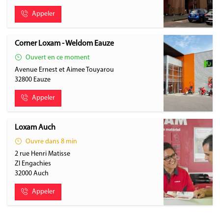
Appeler
Corner Loxam - Weldom Eauze
Ouvert en ce moment
Avenue Ernest et Aimee Touyarou
32800
Eauze
Appeler
Loxam Auch
Ouvre dans 8 min
2 rue Henri Matisse
ZI Engachies
32000
Auch
Appeler