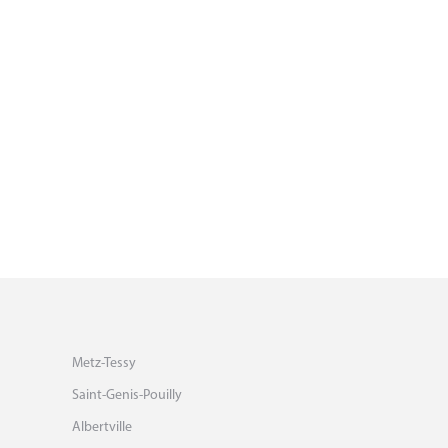
Metz-Tessy
Saint-Genis-Pouilly
Albertville