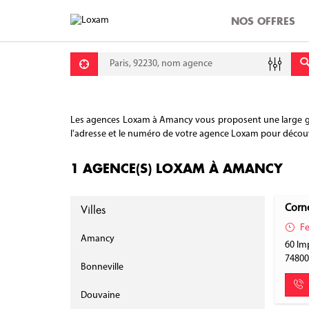
NOS OFFRES
Requête
Lati
Lon
Les agences Loxam à Amancy vous proposent une large gamme
l'adresse et le numéro de votre agence Loxam pour découvrir
1 AGENCE(S) LOXAM À AMANCY
Villes
Corn
Fe
Amancy
60 Im
7480
Bonneville
Douvaine