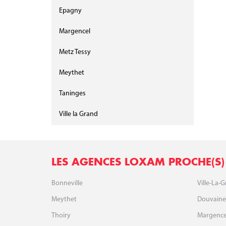
Epagny
Margencel
Metz Tessy
Meythet
Taninges
Ville la Grand
LES AGENCES LOXAM PROCHE(S
Bonneville
Ville-La-
Meythet
Douvaine
Thoiry
Margence