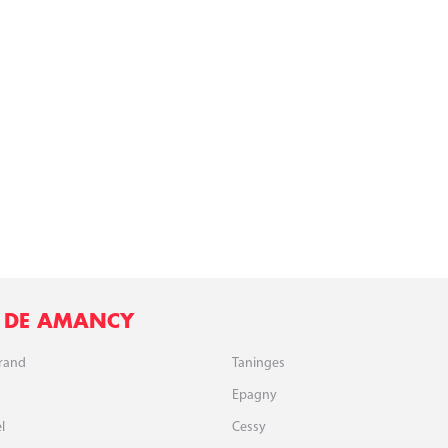
) DE AMANCY
Grand
Taninges
Epagny
l
Cessy