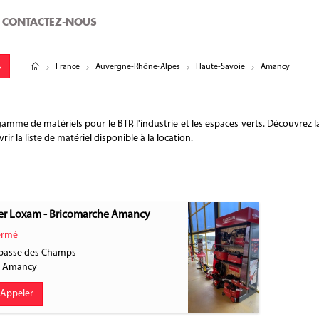
CONTACTEZ-NOUS
tude
gitude
France
Auvergne-Rhône-Alpes
Haute-Savoie
Amancy
 de matériels pour le BTP, l'industrie et les espaces verts. Découvrez la
 la liste de matériel disponible à la location.
er Loxam - Bricomarche Amancy
rmé
passe des Champs
0
Amancy
Appeler