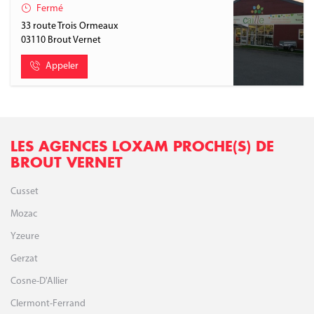
Fermé
33 route Trois Ormeaux
03110
Brout Vernet
Appeler
LES AGENCES LOXAM PROCHE(S) DE
BROUT VERNET
Cusset
Mozac
Yzeure
Gerzat
Cosne-D'Allier
Clermont-Ferrand