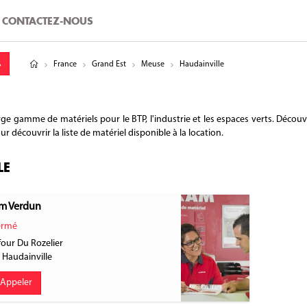
CONTACTEZ-NOUS
tude
gitude
France
Grand Est
Meuse
Haudainville
 gamme de matériels pour le BTP, l'industrie et les espaces verts. Découvre
 découvrir la liste de matériel disponible à la location.
LE
m Verdun
rmé
four Du Rozelier
0
Haudainville
Appeler