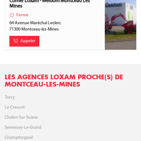
Corner Loxam - Weldom Montceau Les
Mines
Fermé
64 Avenue Maréchal Leclerc
71300
Montceau-les-Mines
Appeler
LES AGENCES LOXAM PROCHE(S) DE
MONTCEAU-LES-MINES
Torcy
Le Creusot
Chalon Sur Soâne
Sennecey-Le-Grand
Champforgeuil