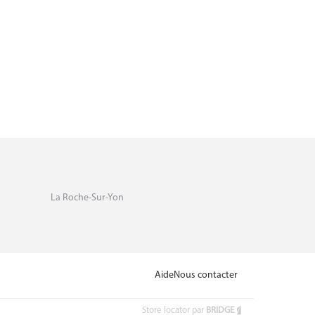
La Roche-Sur-Yon
Aide
Nous contacter
Store locator par
BRIDGE