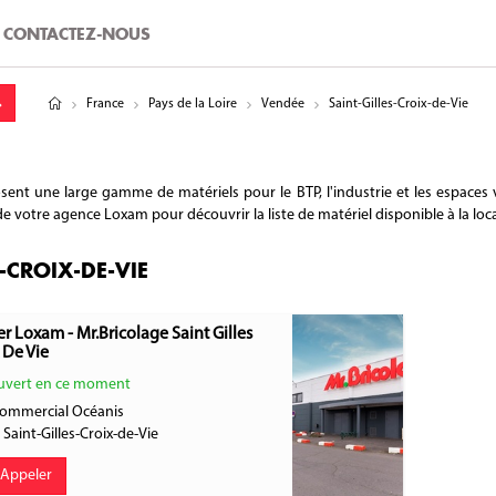
CONTACTEZ-NOUS
tude
gitude
France
Pays de la Loire
Vendée
Saint-Gilles-Croix-de-Vie
ent une large gamme de matériels pour le BTP, l'industrie et les espaces v
 de votre agence Loxam pour découvrir la liste de matériel disponible à la loc
-CROIX-DE-VIE
r Loxam - Mr.Bricolage Saint Gilles
 De Vie
vert en ce moment
commercial Océanis
0
Saint-Gilles-Croix-de-Vie
Appeler