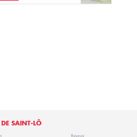
 DE SAINT-LÔ
s
Bayeux