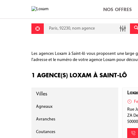
NOS OFFRES
Requête
Lati
Lon
Les agences Loxam à Saint-lô vous proposent une large gamm
l'adresse et le numéro de votre agence Loxam pour découvrir
1 AGENCE(S) LOXAM À SAINT-LÔ
Villes
Loxa
Fe
Agneaux
Rue Ju
ZA De
Avranches
5000
Coutances