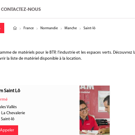
CONTACTEZ-NOUS
tude
gitude
France
Normandie
Manche
Saint-lô
e de matériels pour le BTP, l'industrie et les espaces verts. Découvrez la 
 la liste de matériel disponible à la location.
m Saint Lô
rmé
les Vallès
 La Chevalerie
0
Saint-lô
Appeler