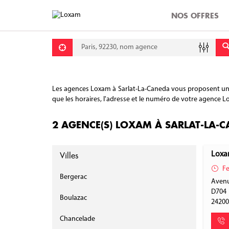
NOS OFFRES
Requête
Lati
Lon
Les agences Loxam à Sarlat-La-Caneda vous proposent une l
que les horaires, l'adresse et le numéro de votre agence Lo
2 AGENCE(S) LOXAM À SARLAT-LA-
Villes
Loxam
Fe
Bergerac
Avenu
D704
Boulazac
2420
Chancelade