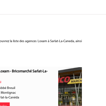
uvrez la liste des agences Loxam à Sarlat-La-Caneda, ainsi
Loxam - Bricomarché Sarlat-La-
é
Abbé Breuil
e Montignac
rlat-la-Canéda