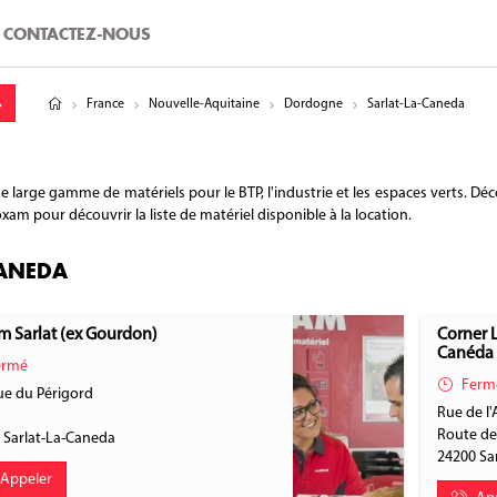
CONTACTEZ-NOUS
tude
gitude
France
Nouvelle-Aquitaine
Dordogne
Sarlat-La-Caneda
arge gamme de matériels pour le BTP, l'industrie et les espaces verts. Déco
xam pour découvrir la liste de matériel disponible à la location.
CANEDA
 Sarlat (ex Gourdon)
Corner 
Canéda
rmé
Ferm
e du Périgord
Rue de l'
Route d
0
Sarlat-La-Caneda
24200
Sa
Appeler