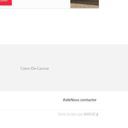
peler
Cœur-De-Causse
Aide
Nous contacter
Store locator par
BRIDGE