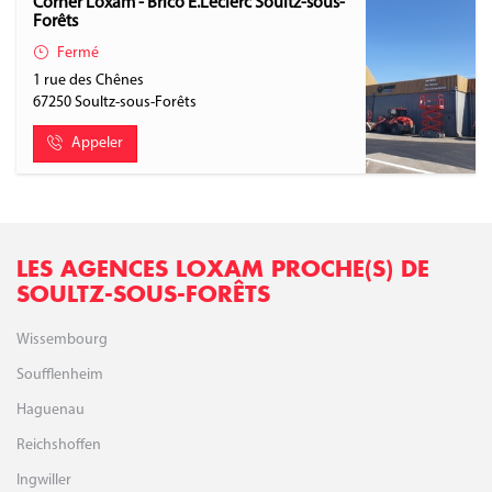
Corner Loxam - Brico E.Leclerc Soultz-sous-
Forêts
Fermé
1 rue des Chênes
67250
Soultz-sous-Forêts
Appeler
LES AGENCES LOXAM PROCHE(S) DE
SOULTZ-SOUS-FORÊTS
Wissembourg
Soufflenheim
Haguenau
Reichshoffen
Ingwiller