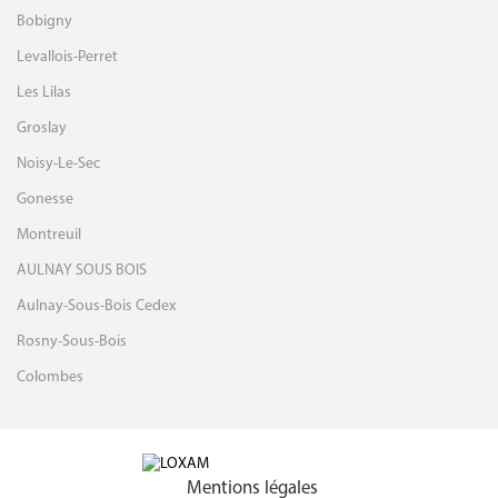
LES AGENCES LOXAM PROCHES DE
SAINT-DENIS
Aubervilliers
Saint-Ouen
Gennevilliers
Paris
Epinay Sur Seine
Bobigny
Levallois-Perret
Les Lilas
Groslay
Noisy-Le-Sec
Gonesse