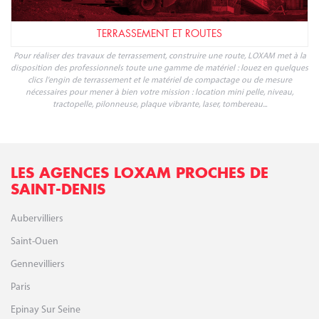
DÉMOLITION ET GROS ŒUVRE
Pour accompagner tous vos travaux de démolition et gros-oeuvre, LOXAM
propose toute une gamme de matériel professionnel disponible à la location.
Démolition, brumisation, production de béton, coffrage et soutènement, lissage
et finition du béton, pompage, évacuation... la location LOXAM répond à tous
vos besoins et vous accompagne avec des services dédiés aux professionnels.
TERRASSEMENT ET ROUTES
Pour réaliser des travaux de terrassement, construire une route, LOXAM met à la
disposition des professionnels toute une gamme de matériel : louez en quelques
clics l'engin de terrassement et le matériel de compactage ou de mesure
nécessaires pour mener à bien votre mission : location mini pelle, niveau,
tractopelle, pilonneuse, plaque vibrante, laser, tombereau...