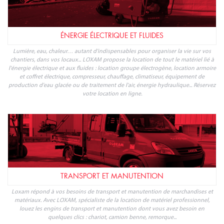
ÉLÉVATION ET TRAVAIL EN HAUTEUR
LOXAM présente sa gamme dédiée à l'élévation de personnes, pour faciliter tout
travail en hauteur, sur poste fixe ou mobile, jusqu'à 25 mètres : optez pour la
location de nacelle, plateforme, échafaudage, monte-matériaux ou ascenseur de
chantier en ligne. Retrouvez nos tarifs de location de matériel d'élévation pour
particuliers ou professionnels et faites une réservation en ligne.
ÉNERGIE ÉLECTRIQUE ET FLUIDES
Lumière, eau, chaleur… autant d'indispensables pour organiser la vie sur vos
chantiers, dans vos locaux... LOXAM propose la location de tout le matériel lié à
l'énergie électrique et aux fluides : location groupe électrogène, location armoire
et coffret électrique, compresseur, chauffage, climatiseur, équipement de
production d'eau glacée ou de traitement de l'air, énergie hydraulique... Réservez
votre location en ligne.