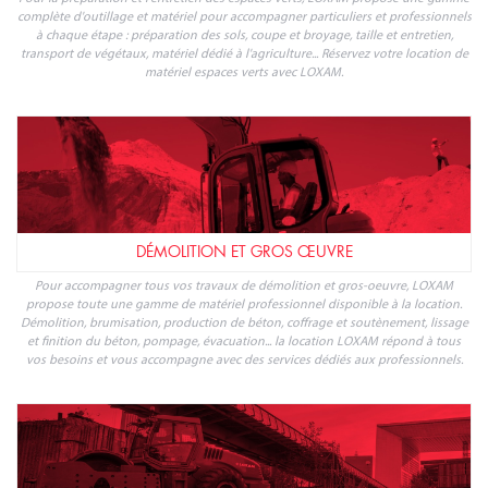
des murs, cintrage, filetage, inspection et maintenance des canalisations,
soudage et sertissage, mesure et détection... Quels que soient vos besoins, votre
location d'outillage est chez LOXAM.
ESPACES VERTS
Pour la préparation et l'entretien des espaces verts, LOXAM propose une gamme
complète d'outillage et matériel pour accompagner particuliers et professionnels
à chaque étape : préparation des sols, coupe et broyage, taille et entretien,
transport de végétaux, matériel dédié à l'agriculture... Réservez votre location de
matériel espaces verts avec LOXAM.