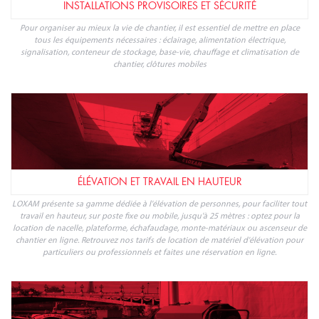
Profitez de l'offre de location de matériels et outillages LOXAM, dans
votre magasin Leroy Merlin Saint-Denis
NOS PRODUITS
INSTALLATIONS PROVISOIRES ET SÉCURITÉ
Pour organiser au mieux la vie de chantier, il est essentiel de mettre en place
tous les équipements nécessaires : éclairage, alimentation électrique,
signalisation, conteneur de stockage, base-vie, chauffage et climatisation de
chantier, clôtures mobiles