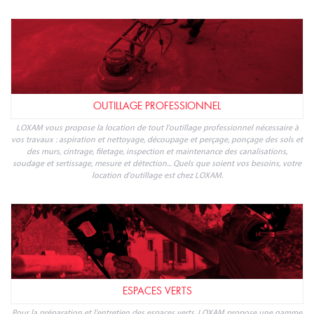
TRANSPORT ET MANUTENTION
Loxam répond à vos besoins de transport et manutention de marchandises et
matériaux. Avec LOXAM, spécialiste de la location de matériel professionnel,
louez les engins de transport et manutention dont vous avez besoin en
quelques clics : chariot, camion benne, remorque...
OUTILLAGE PROFESSIONNEL
LOXAM vous propose la location de tout l'outillage professionnel nécessaire à
vos travaux : aspiration et nettoyage, découpage et perçage, ponçage des sols et