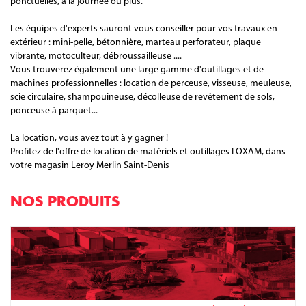
Pour tous vos projets de construction ou de rénovation, louez vos
matériels et outillages chez notre partenaire Leroy Merlin Saint-Denis.
Bricolage, nettoyage, finition, décoration, entretien de votre maison
ou jardin ... Leroy Merlin Saint-Denis vous propose des locations
ponctuelles, à la journée ou plus.
Les équipes d'experts sauront vous conseiller pour vos travaux en
extérieur : mini-pelle, bétonnière, marteau perforateur, plaque
vibrante, motoculteur, débroussailleuse ....
Vous trouverez également une large gamme d'outillages et de
machines professionnelles : location de perceuse, visseuse, meuleuse,
scie circulaire, shampouineuse, décolleuse de revêtement de sols,
ponceuse à parquet...
La location, vous avez tout à y gagner !