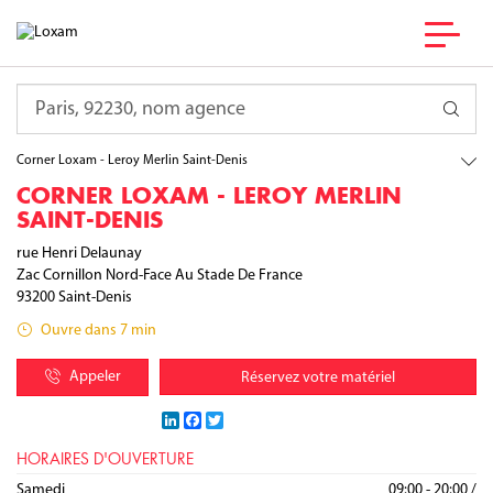
France
Île-de-France
Requête
Seine-Saint-Denis
Saint-Denis
Corner Loxam - Leroy Merlin Saint-Denis
CORNER LOXAM - LEROY MERLIN
SAINT-DENIS
rue Henri Delaunay
Zac Cornillon Nord-Face Au Stade De France
93200
Saint-Denis
Ouvre dans 7 min
Appeler
Réservez votre matériel
LinkedIn
Facebook
Twitter
HORAIRES D'OUVERTURE
Lundi
Mardi
Mercredi
Jeudi
Vendredi
Samedi
09:00 - 20:00
09:00 - 20:00
09:00 - 20:00
09:00 - 20:00
09:00 - 20:00
09:00 - 20:00
/
/
/
/
/
/