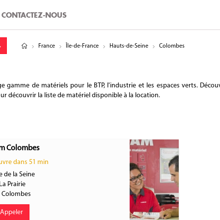
CONTACTEZ-NOUS
tude
gitude
France
Île-de-France
Hauts-de-Seine
Colombes
amme de matériels pour le BTP, l'industrie et les espaces verts. Découv
 découvrir la liste de matériel disponible à la location.
m Colombes
vre dans 51 min
 de la Seine
La Prairie
0
Colombes
Appeler