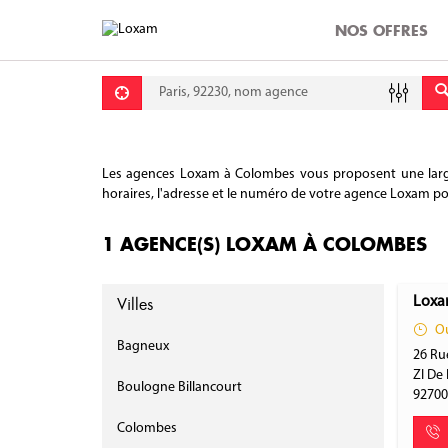
NOS OFFRES
Requête
Lati
Lon
Les agences Loxam à Colombes vous proposent une large g
horaires, l'adresse et le numéro de votre agence Loxam pour
1 AGENCE(S) LOXAM À COLOMBES
Villes
Loxa
Ou
Bagneux
26 Rue
ZI De 
Boulogne Billancourt
9270
Colombes