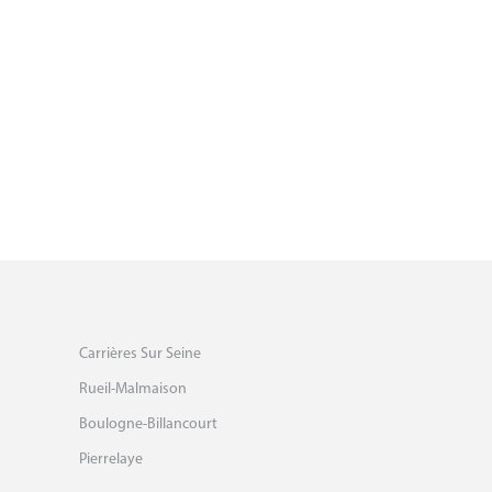
Carrières Sur Seine
Rueil-Malmaison
Boulogne-Billancourt
Pierrelaye