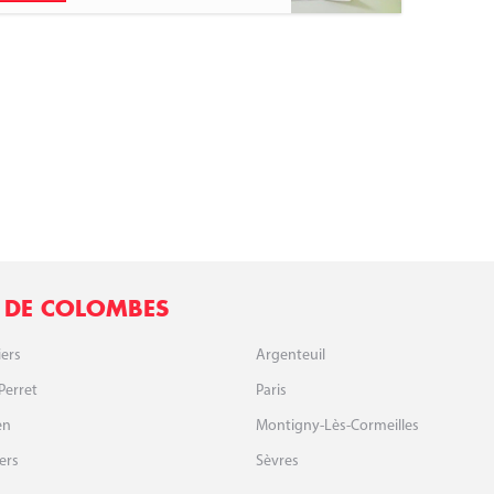
 DE COLOMBES
iers
Argenteuil
Perret
Paris
en
Montigny-Lès-Cormeilles
ers
Sèvres