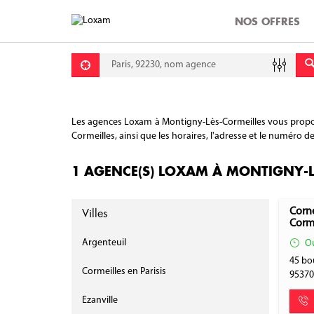
NOS OFFRES
Requête
Lati
Lon
Les agences Loxam à Montigny-Lès-Cormeilles vous propose
Cormeilles, ainsi que les horaires, l'adresse et le numéro d
1 AGENCE(S) LOXAM À MONTIGNY-L
Villes
Corne
Corme
Argenteuil
Ou
45 bo
Cormeilles en Parisis
9537
Ezanville