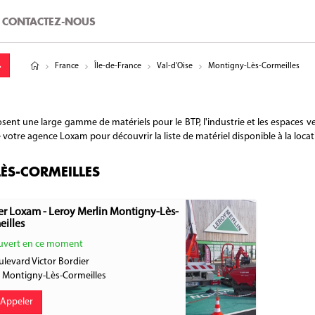
CONTACTEZ-NOUS
tude
gitude
France
Île-de-France
Val-d'Oise
Montigny-Lès-Cormeilles
nt une large gamme de matériels pour le BTP, l'industrie et les espaces ve
e votre agence Loxam pour découvrir la liste de matériel disponible à la locat
ÈS-CORMEILLES
r Loxam - Leroy Merlin Montigny-Lès-
illes
vert en ce moment
ulevard Victor Bordier
0
Montigny-Lès-Cormeilles
Appeler