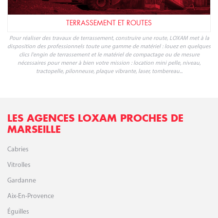
LES AGENCES LOXAM PROCHES DE
MARSEILLE
Cabries
Vitrolles
Gardanne
Aix-En-Provence
Éguilles
Aubagne
Berre-L'Étang
Martigues
Venelles
Saint-Cyr-Sur-Mer
Fos-Sur-Mer
Salon De Provence