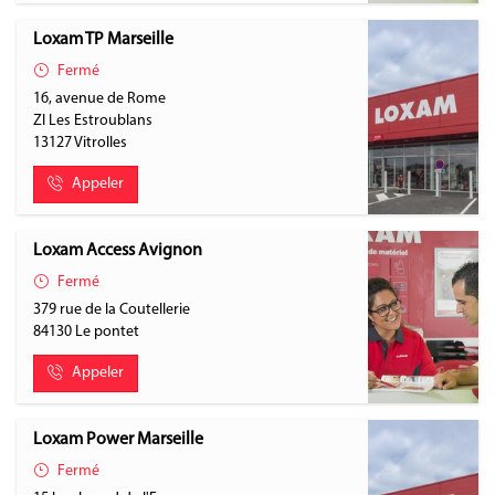
Loxam TP Marseille
Fermé
16, avenue de Rome
ZI Les Estroublans
13127
Vitrolles
Appeler
Loxam Access Avignon
Fermé
379 rue de la Coutellerie
84130
Le pontet
Appeler
Loxam Power Marseille
Fermé