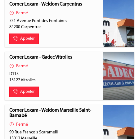
Corner Loxam - Weldom Carpentras
Fermé
751 Avenue Pont des Fontaines
84200
Carpentras
Appeler
Corner Loxam - Gadec Vitrolles
Fermé
D113
13127
Vitrolles
Appeler
Corner Loxam - Weldom Marseille Saint-
Barnabé
Fermé
90 Rue François Scaramelli
13012
Marseille