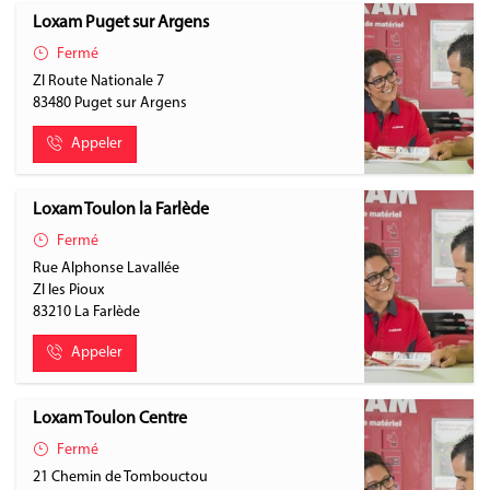
Loxam Puget sur Argens
Fermé
ZI Route Nationale 7
83480
Puget sur Argens
Appeler
Loxam Toulon la Farlède
Fermé
Rue Alphonse Lavallée
ZI les Pioux
83210
La Farlède
Appeler
Loxam Toulon Centre
Fermé
21 Chemin de Tombouctou