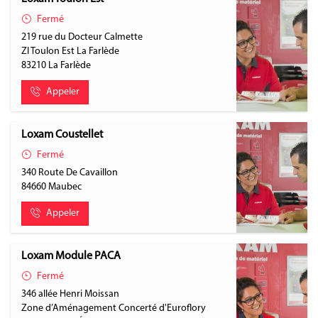
Fermé
219 rue du Docteur Calmette
ZI Toulon Est La Farlède
83210
La Farlède
Appeler
Loxam Coustellet
Fermé
340 Route De Cavaillon
84660
Maubec
Appeler
Loxam Module PACA
Fermé
346 allée Henri Moissan
Zone d’Aménagement Concerté d'Euroflory