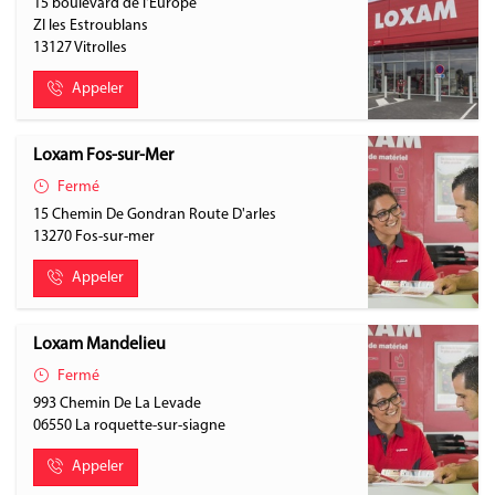
15 boulevard de l'Europe
ZI les Estroublans
13127
Vitrolles
Appeler
Loxam Fos-sur-Mer
Fermé
15 Chemin De Gondran Route D'arles
13270
Fos-sur-mer
Appeler
Loxam Mandelieu
Fermé
993 Chemin De La Levade
06550
La roquette-sur-siagne
Appeler