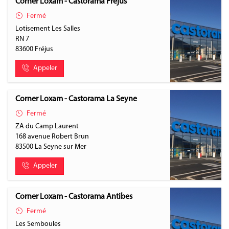
Corner Loxam - Castorama Fréjus
Fermé
Lotisement Les Salles
RN 7
83600
Fréjus
Appeler
Corner Loxam - Castorama La Seyne
Fermé
ZA du Camp Laurent
168 avenue Robert Brun
83500
La Seyne sur Mer
Appeler
Corner Loxam - Castorama Antibes
Fermé
Les Semboules