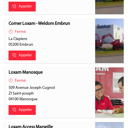
Appeler
Corner Loxam - Weldom Embrun
Fermé
La Clapiere
05200
Embrun
Appeler
Loxam Manosque
Fermé
509 Avenue Joseph Cugnot
ZI Saint-joseph
04100
Manosque
Appeler
Loxam Access Marseille