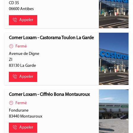
CD 35
06600
Antibes
Appeler
Corner Loxam - Castorama Toulon La Garde
Fermé
Avenue de Digne
ZI
83130
La Garde
Appeler
Corner Loxam - Ciffréo Bona Montauroux
Fermé
Fondurane
83440
Montauroux
Appeler