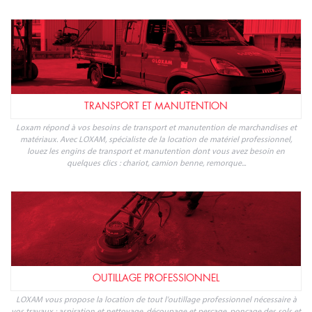
TRANSPORT ET MANUTENTION
Loxam répond à vos besoins de transport et manutention de marchandises et
matériaux. Avec LOXAM, spécialiste de la location de matériel professionnel,
louez les engins de transport et manutention dont vous avez besoin en
quelques clics : chariot, camion benne, remorque...
OUTILLAGE PROFESSIONNEL
LOXAM vous propose la location de tout l'outillage professionnel nécessaire à
vos travaux : aspiration et nettoyage, découpage et perçage, ponçage des sols et