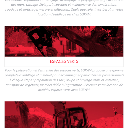
des murs, cintrage, filetage, inspection et maintenance des canalisations,
soudage et sertissage, mesure et détection... Quels que soient vos besoins, votre
location d'outillage est chez LOXAM.
ESPACES VERTS
Pour la préparation et l'entretien des espaces verts, LOXAM propose une gamme
complète d'outillage et matériel pour accompagner particuliers et professionnels
à chaque étape : préparation des sols, coupe et broyage, taille et entretien,
transport de végétaux, matériel dédié à l'agriculture... Réservez votre location de
matériel espaces verts avec LOXAM.