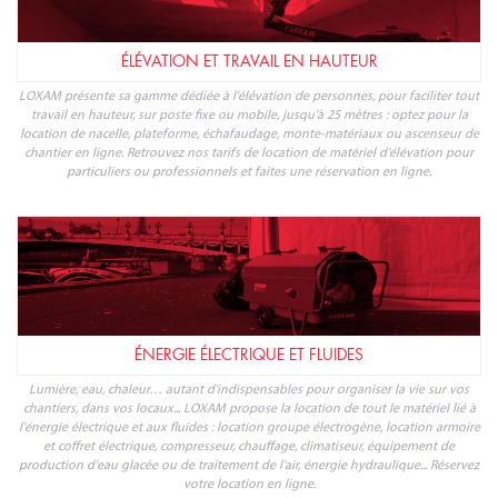
ÉLÉVATION ET TRAVAIL EN HAUTEUR
LOXAM présente sa gamme dédiée à l'élévation de personnes, pour faciliter tout
travail en hauteur, sur poste fixe ou mobile, jusqu'à 25 mètres : optez pour la
location de nacelle, plateforme, échafaudage, monte-matériaux ou ascenseur de
chantier en ligne. Retrouvez nos tarifs de location de matériel d'élévation pour
particuliers ou professionnels et faites une réservation en ligne.
ÉNERGIE ÉLECTRIQUE ET FLUIDES
Lumière, eau, chaleur… autant d'indispensables pour organiser la vie sur vos
chantiers, dans vos locaux... LOXAM propose la location de tout le matériel lié à
l'énergie électrique et aux fluides : location groupe électrogène, location armoire
et coffret électrique, compresseur, chauffage, climatiseur, équipement de
production d'eau glacée ou de traitement de l'air, énergie hydraulique... Réservez
votre location en ligne.