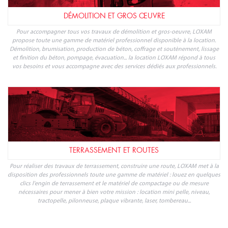
DÉMOLITION ET GROS ŒUVRE
Pour accompagner tous vos travaux de démolition et gros-oeuvre, LOXAM
propose toute une gamme de matériel professionnel disponible à la location.
Démolition, brumisation, production de béton, coffrage et soutènement, lissage
et finition du béton, pompage, évacuation... la location LOXAM répond à tous
vos besoins et vous accompagne avec des services dédiés aux professionnels.
TERRASSEMENT ET ROUTES
Pour réaliser des travaux de terrassement, construire une route, LOXAM met à la
disposition des professionnels toute une gamme de matériel : louez en quelques
clics l'engin de terrassement et le matériel de compactage ou de mesure
nécessaires pour mener à bien votre mission : location mini pelle, niveau,
tractopelle, pilonneuse, plaque vibrante, laser, tombereau...