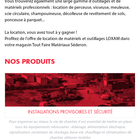
Les équipes d'experts sauront vous conseiller pour vos travaux en
extérieur : minipelle, bétonnière, marteau perforateur, plaque
vibrante, motoculteur, débroussailleuse...
Vous trouverez également une large gamme d'outillages et de
matériels professionnels : location de perceuse, visseuse, meuleuse,
scie circulaire, shampouineuse, décolleuse de revêtement de sols,
ponceuse à parquet...
La location, vous avez tout à y gagner !
Profitez de l'offre de location de matériels et outillages LOXAM dans
votre magasin Tout Faire Matériaux Séderon.
NOS PRODUITS
INSTALLATIONS PROVISOIRES ET SÉCURITÉ