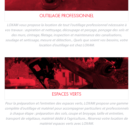
OUTILLAGE PROFESSIONNEL
LOXAM vous propose la location de tout l'outillage professionnel nécessaire à
vos travaux : aspiration et nettoyage, découpage et perçage, ponçage des sols et
des murs, cintrage, filetage, inspection et maintenance des canalisations,
soudage et sertissage, mesure et détection... Quels que soient vos besoins, votre
location d'outillage est chez LOXAM.
ESPACES VERTS
Pour la préparation et l'entretien des espaces verts, LOXAM propose une gamme
complète d'outillage et matériel pour accompagner particuliers et professionnels