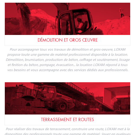
à chaque étape : préparation des sols, coupe et broyage, taille et entretien,
transport de végétaux, matériel dédié à l'agriculture... Réservez votre location de
matériel espaces verts avec LOXAM.
DÉMOLITION ET GROS ŒUVRE
Pour accompagner tous vos travaux de démolition et gros-oeuvre, LOXAM
propose toute une gamme de matériel professionnel disponible à la location.
Démolition, brumisation, production de béton, coffrage et soutènement, lissage
et finition du béton, pompage, évacuation... la location LOXAM répond à tous
vos besoins et vous accompagne avec des services dédiés aux professionnels.