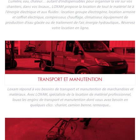
ÉNERGIE ÉLECTRIQUE ET FLUIDES
Lumière, eau, chaleur… autant d'indispensables pour organiser la vie sur vos
chantiers, dans vos locaux... LOXAM propose la location de tout le matériel lié à
l'énergie électrique et aux fluides : location groupe électrogène, location armoire
et coffret électrique, compresseur, chauffage, climatiseur, équipement de
production d'eau glacée ou de traitement de l'air, énergie hydraulique... Réservez
votre location en ligne.
TRANSPORT ET MANUTENTION
Loxam répond à vos besoins de transport et manutention de marchandises et
matériaux. Avec LOXAM, spécialiste de la location de matériel professionnel,
louez les engins de transport et manutention dont vous avez besoin en
quelques clics : chariot, camion benne, remorque...