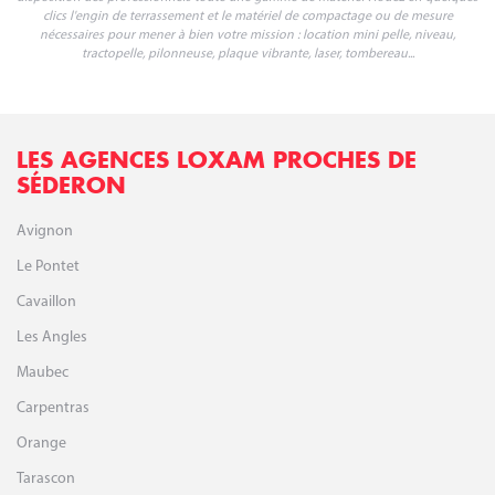
TERRASSEMENT ET ROUTES
Pour réaliser des travaux de terrassement, construire une route, LOXAM met à la
disposition des professionnels toute une gamme de matériel : louez en quelques
clics l'engin de terrassement et le matériel de compactage ou de mesure
nécessaires pour mener à bien votre mission : location mini pelle, niveau,
tractopelle, pilonneuse, plaque vibrante, laser, tombereau...
LES AGENCES LOXAM PROCHES DE
SÉDERON
Avignon
Le Pontet
Cavaillon
Les Angles
Maubec
Carpentras