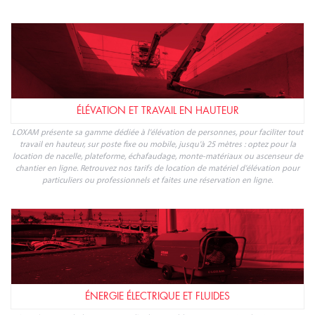
Pour organiser au mieux la vie de chantier, il est essentiel de mettre en place
tous les équipements nécessaires : éclairage, alimentation électrique,
signalisation, conteneur de stockage, base-vie, chauffage et climatisation de
chantier, clôtures mobiles
ÉLÉVATION ET TRAVAIL EN HAUTEUR
LOXAM présente sa gamme dédiée à l'élévation de personnes, pour faciliter tout
travail en hauteur, sur poste fixe ou mobile, jusqu'à 25 mètres : optez pour la
location de nacelle, plateforme, échafaudage, monte-matériaux ou ascenseur de
chantier en ligne. Retrouvez nos tarifs de location de matériel d'élévation pour
particuliers ou professionnels et faites une réservation en ligne.