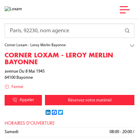
France
Nouvelle-Aquitaine
Requête
Pyrénées-Atlantiques
Bayonne
Corner Loxam - Leroy Merlin Bayonne
CORNER LOXAM - LEROY MERLIN
BAYONNE
avenue Du 8 Mai 1945
64100
Bayonne
Fermé
Appeler
Réservez votre matériel
LinkedIn
Facebook
Twitter
HORAIRES D'OUVERTURE
Lundi
Mardi
Mercredi
Jeudi
Vendredi
Samedi
08:00 - 20:00
08:00 - 20:00
08:00 - 20:00
08:00 - 20:00
08:00 - 20:00
08:00 - 20:00
/
/
/
/
/
/
Dimanche
Fermé