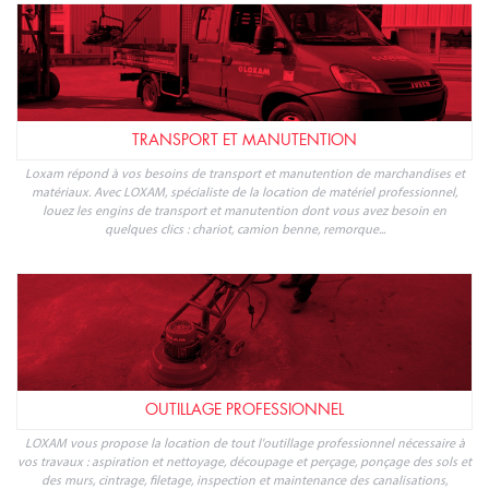
TRANSPORT ET MANUTENTION
Loxam répond à vos besoins de transport et manutention de marchandises et
matériaux. Avec LOXAM, spécialiste de la location de matériel professionnel,
louez les engins de transport et manutention dont vous avez besoin en
quelques clics : chariot, camion benne, remorque...
OUTILLAGE PROFESSIONNEL
LOXAM vous propose la location de tout l'outillage professionnel nécessaire à
vos travaux : aspiration et nettoyage, découpage et perçage, ponçage des sols et
des murs, cintrage, filetage, inspection et maintenance des canalisations,