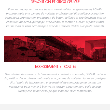
DÉMOLITION ET GROS ŒUVRE
Pour accompagner tous vos travaux de démolition et gros-oeuvre, LOXAM
propose toute une gamme de matériel professionnel disponible à la location.
Démolition, brumisation, production de béton, coffrage et soutènement, lissage
et finition du béton, pompage, évacuation... la location LOXAM répond à tous
vos besoins et vous accompagne avec des services dédiés aux professionnels.
TERRASSEMENT ET ROUTES
Pour réaliser des travaux de terrassement, construire une route, LOXAM met à la
disposition des professionnels toute une gamme de matériel : louez en quelques
clics l'engin de terrassement et le matériel de compactage ou de mesure
nécessaires pour mener à bien votre mission : location mini pelle, niveau,
tractopelle, pilonneuse, plaque vibrante, laser, tombereau...