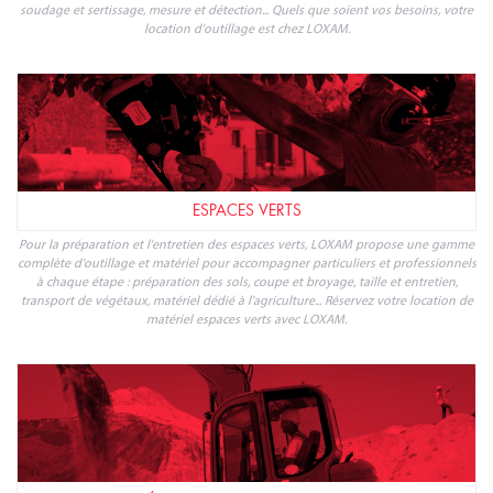
soudage et sertissage, mesure et détection... Quels que soient vos besoins, votre
location d'outillage est chez LOXAM.
ESPACES VERTS
Pour la préparation et l'entretien des espaces verts, LOXAM propose une gamme
complète d'outillage et matériel pour accompagner particuliers et professionnels
à chaque étape : préparation des sols, coupe et broyage, taille et entretien,
transport de végétaux, matériel dédié à l'agriculture... Réservez votre location de
matériel espaces verts avec LOXAM.