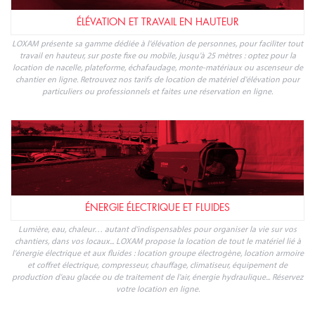
ÉLÉVATION ET TRAVAIL EN HAUTEUR
LOXAM présente sa gamme dédiée à l'élévation de personnes, pour faciliter tout
travail en hauteur, sur poste fixe ou mobile, jusqu'à 25 mètres : optez pour la
location de nacelle, plateforme, échafaudage, monte-matériaux ou ascenseur de
chantier en ligne. Retrouvez nos tarifs de location de matériel d'élévation pour
particuliers ou professionnels et faites une réservation en ligne.
ÉNERGIE ÉLECTRIQUE ET FLUIDES
Lumière, eau, chaleur… autant d'indispensables pour organiser la vie sur vos
chantiers, dans vos locaux... LOXAM propose la location de tout le matériel lié à
l'énergie électrique et aux fluides : location groupe électrogène, location armoire
et coffret électrique, compresseur, chauffage, climatiseur, équipement de
production d'eau glacée ou de traitement de l'air, énergie hydraulique... Réservez
votre location en ligne.