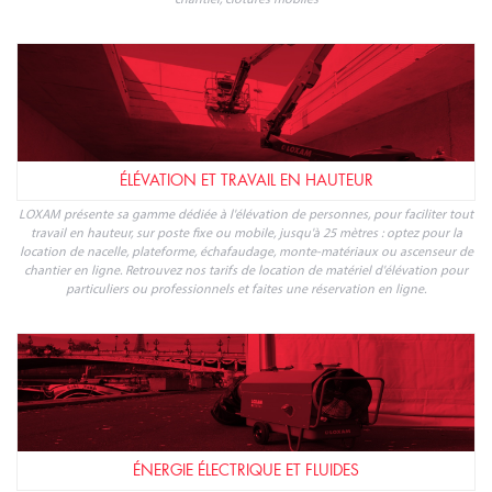
Profitez de l'offre de location de matériels et outillages LOXAM dans
votre magasin Bricomarché Beaufort en Vallée.
NOS PRODUITS
INSTALLATIONS PROVISOIRES ET SÉCURITÉ
Pour organiser au mieux la vie de chantier, il est essentiel de mettre en place
tous les équipements nécessaires : éclairage, alimentation électrique,
signalisation, conteneur de stockage, base-vie, chauffage et climatisation de
chantier, clôtures mobiles