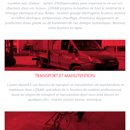
ÉLÉVATION ET TRAVAIL EN HAUTEUR
LOXAM présente sa gamme dédiée à l'élévation de personnes, pour faciliter tout
travail en hauteur, sur poste fixe ou mobile, jusqu'à 25 mètres : optez pour la
location de nacelle, plateforme, échafaudage, monte-matériaux ou ascenseur de
chantier en ligne. Retrouvez nos tarifs de location de matériel d'élévation pour
particuliers ou professionnels et faites une réservation en ligne.
ÉNERGIE ÉLECTRIQUE ET FLUIDES
Lumière, eau, chaleur… autant d'indispensables pour organiser la vie sur vos
chantiers, dans vos locaux... LOXAM propose la location de tout le matériel lié à
l'énergie électrique et aux fluides : location groupe électrogène, location armoire
et coffret électrique, compresseur, chauffage, climatiseur, équipement de
production d'eau glacée ou de traitement de l'air, énergie hydraulique... Réservez
votre location en ligne.