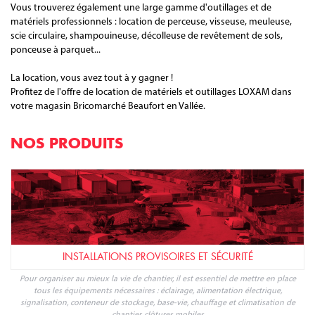
Pour tous vos projets de construction ou de rénovation, louez vos
matériels et outillages chez notre partenaire Bricomarché Beaufort en
Vallée. Bricolage, nettoyage, finition, décoration, entretien de votre
maison ou jardin... Bricomarché Beaufort en Vallée vous propose des
locations ponctuelles à la journée ou plus.
Les équipes d'experts sauront vous conseiller pour vos travaux en
extérieur : minipelle, bétonnière, marteau perforateur, plaque
vibrante, motoculteur, débroussailleuse...
Vous trouverez également une large gamme d'outillages et de
matériels professionnels : location de perceuse, visseuse, meuleuse,
scie circulaire, shampouineuse, décolleuse de revêtement de sols,
ponceuse à parquet...
La location, vous avez tout à y gagner !