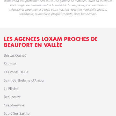
DÉMOLITION ET GROS ŒUVRE
Pour accompagner tous vos travaux de démolition et gros-oeuvre, LOXAM
propose toute une gamme de matériel professionnel disponible à la location.
Démolition, brumisation, production de béton, coffrage et soutènement, lissage
et finition du béton, pompage, évacuation... la location LOXAM répond à tous
vos besoins et vous accompagne avec des services dédiés aux professionnels.
TERRASSEMENT ET ROUTES
Pour réaliser des travaux de terrassement, construire une route, LOXAM met à la
disposition des professionnels toute une gamme de matériel : louez en quelques
clics l'engin de terrassement et le matériel de compactage ou de mesure
nécessaires pour mener à bien votre mission : location mini pelle, niveau,
tractopelle, pilonneuse, plaque vibrante, laser, tombereau...