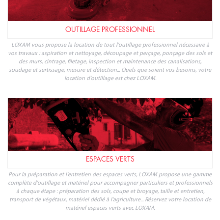
TRANSPORT ET MANUTENTION
Loxam répond à vos besoins de transport et manutention de marchandises et
matériaux. Avec LOXAM, spécialiste de la location de matériel professionnel,
louez les engins de transport et manutention dont vous avez besoin en
quelques clics : chariot, camion benne, remorque...
OUTILLAGE PROFESSIONNEL
LOXAM vous propose la location de tout l'outillage professionnel nécessaire à
vos travaux : aspiration et nettoyage, découpage et perçage, ponçage des sols et