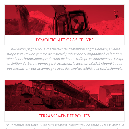
des murs, cintrage, filetage, inspection et maintenance des canalisations,
soudage et sertissage, mesure et détection... Quels que soient vos besoins, votre
location d'outillage est chez LOXAM.
ESPACES VERTS
Pour la préparation et l'entretien des espaces verts, LOXAM propose une gamme
complète d'outillage et matériel pour accompagner particuliers et professionnels
à chaque étape : préparation des sols, coupe et broyage, taille et entretien,
transport de végétaux, matériel dédié à l'agriculture... Réservez votre location de
matériel espaces verts avec LOXAM.