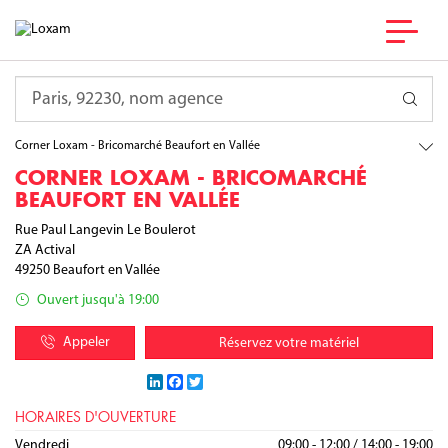
France
Pays de la Loire
Requête
Maine-et-Loire
Beaufort en Vallée
Corner Loxam - Bricomarché Beaufort en Vallée
CORNER LOXAM - BRICOMARCHÉ
BEAUFORT EN VALLÉE
Rue Paul Langevin Le Boulerot
ZA Actival
49250
Beaufort en Vallée
Ouvert jusqu'à 19:00
Appeler
Réservez votre matériel
LinkedIn
Facebook
Twitter
HORAIRES D'OUVERTURE
Lundi
Mardi
Mercredi
Jeudi
Vendredi
09:00 - 12:00
09:00 - 12:00
09:00 - 12:00
09:00 - 12:00
09:00 - 12:00
/
/
/
/
/
14:00 - 19:00
14:00 - 19:00
14:00 - 19:00
14:00 - 19:00
14:00 - 19:00