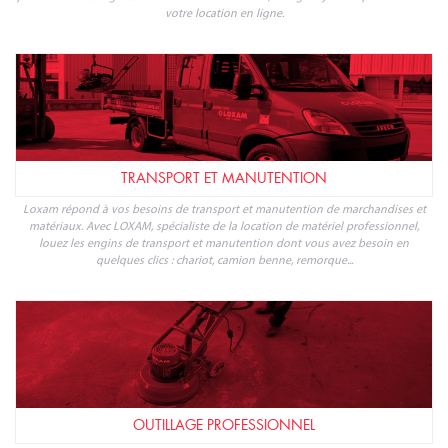
ÉLÉVATION ET TRAVAIL EN HAUTEUR
LOXAM présente sa gamme dédiée à l'élévation de personnes, pour faciliter tout
travail en hauteur, sur poste fixe ou mobile, jusqu'à 25 mètres : optez pour la
location de nacelle, plateforme, échafaudage, monte-matériaux ou ascenseur de
chantier en ligne. Retrouvez nos tarifs de location de matériel d'élévation pour
particuliers ou professionnels et faites une réservation en ligne.
ÉNERGIE ÉLECTRIQUE ET FLUIDES
Lumière, eau, chaleur… autant d'indispensables pour organiser la vie sur vos
chantiers, dans vos locaux... LOXAM propose la location de tout le matériel lié à
l'énergie électrique et aux fluides : location groupe électrogène, location armoire
et coffret électrique, compresseur, chauffage, climatiseur, équipement de
production d'eau glacée ou de traitement de l'air, énergie hydraulique... Réservez
votre location en ligne.