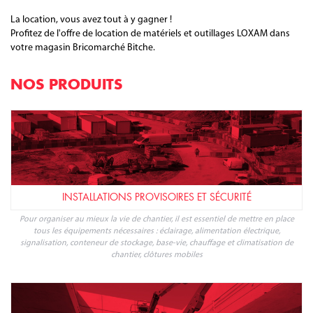
Pour tous vos projets de construction ou de rénovation, louez vos
matériels et outillages chez notre partenaire Bricomarché Bitche.
Bricolage, nettoyage, finition, décoration, entretien de votre maison
ou jardin... Bricomarché Bitche vous propose des locations ponctuelles
à la journée ou plus.
Les équipes d'experts sauront vous conseiller pour vos travaux en
extérieur : minipelle, bétonnière, marteau perforateur, plaque
vibrante, motoculteur, débroussailleuse...
Vous trouverez également une large gamme d'outillages et de
matériels professionnels : location de perceuse, visseuse, meuleuse,
scie circulaire, shampouineuse, décolleuse de revêtement de sols,
ponceuse à parquet...