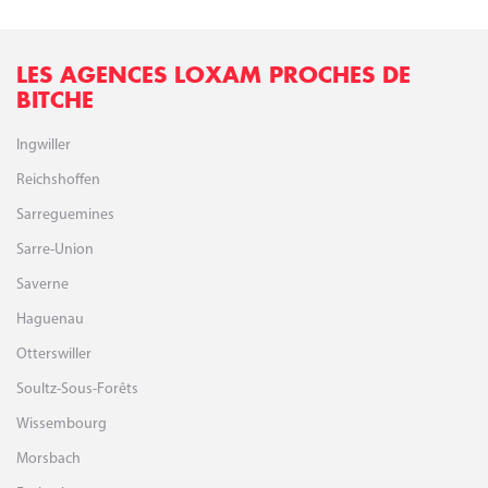
DÉMOLITION ET GROS ŒUVRE
Pour accompagner tous vos travaux de démolition et gros-oeuvre, LOXAM
propose toute une gamme de matériel professionnel disponible à la location.
Démolition, brumisation, production de béton, coffrage et soutènement, lissage
et finition du béton, pompage, évacuation... la location LOXAM répond à tous
vos besoins et vous accompagne avec des services dédiés aux professionnels.
TERRASSEMENT ET ROUTES
Pour réaliser des travaux de terrassement, construire une route, LOXAM met à la
disposition des professionnels toute une gamme de matériel : louez en quelques
clics l'engin de terrassement et le matériel de compactage ou de mesure
nécessaires pour mener à bien votre mission : location mini pelle, niveau,
tractopelle, pilonneuse, plaque vibrante, laser, tombereau...