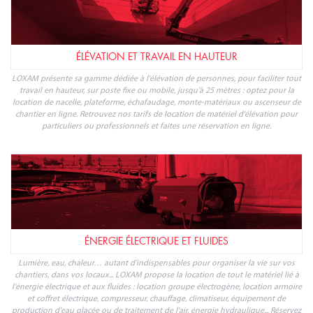
La location, vous avez tout à y gagner !
Profitez de l'offre de location de matériels et outillages LOXAM dans
votre magasin Bricomarché Bitche.
NOS PRODUITS
INSTALLATIONS PROVISOIRES ET SÉCURITÉ
Pour organiser au mieux la vie de chantier, il est essentiel de mettre en place
tous les équipements nécessaires : éclairage, alimentation électrique,
signalisation, conteneur de stockage, base-vie, chauffage et climatisation de
chantier, clôtures mobiles