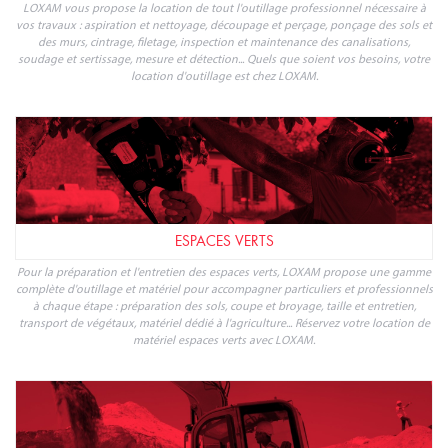
TRANSPORT ET MANUTENTION
Loxam répond à vos besoins de transport et manutention de marchandises et
matériaux. Avec LOXAM, spécialiste de la location de matériel professionnel,
louez les engins de transport et manutention dont vous avez besoin en
quelques clics : chariot, camion benne, remorque...
OUTILLAGE PROFESSIONNEL
LOXAM vous propose la location de tout l'outillage professionnel nécessaire à
vos travaux : aspiration et nettoyage, découpage et perçage, ponçage des sols et