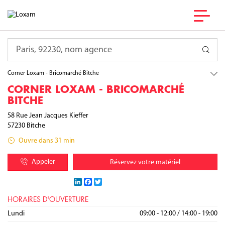
France
Grand Est
Requête
Moselle
Bitche
Corner Loxam - Bricomarché Bitche
CORNER LOXAM - BRICOMARCHÉ
BITCHE
58 Rue Jean Jacques Kieffer
57230
Bitche
Ouvre dans 31 min
Appeler
Réservez votre matériel
LinkedIn
Facebook
Twitter
HORAIRES D'OUVERTURE
Lundi
09:00 - 12:00
/
14:00 - 19:00
Mardi
Mercredi
Jeudi
Vendredi
Samedi
Dimanche
09:00 - 12:00
09:00 - 12:00
09:00 - 12:00
09:00 - 12:00
09:00 - 12:00
/
/
/
/
/
14:00 - 19:00
14:00 - 19:00
14:00 - 19:00
14:00 - 19:00
14:00 - 18:00
Fermé