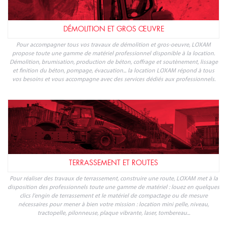
des murs, cintrage, filetage, inspection et maintenance des canalisations,
soudage et sertissage, mesure et détection... Quels que soient vos besoins, votre
location d'outillage est chez LOXAM.
ESPACES VERTS
Pour la préparation et l'entretien des espaces verts, LOXAM propose une gamme
complète d'outillage et matériel pour accompagner particuliers et professionnels
à chaque étape : préparation des sols, coupe et broyage, taille et entretien,
transport de végétaux, matériel dédié à l'agriculture... Réservez votre location de
matériel espaces verts avec LOXAM.