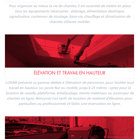
votre magasin CASTORAMA.
NOS PRODUITS
INSTALLATIONS PROVISOIRES ET SÉCURITÉ
Pour organiser au mieux la vie de chantier, il est essentiel de mettre en place
tous les équipements nécessaires : éclairage, alimentation électrique,
signalisation, conteneur de stockage, base-vie, chauffage et climatisation de
chantier, clôtures mobiles