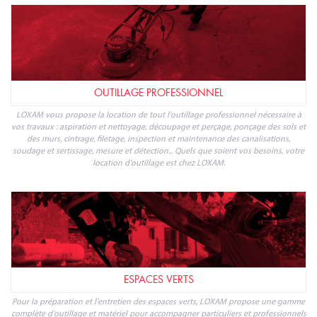
TRANSPORT ET MANUTENTION
Loxam répond à vos besoins de transport et manutention de marchandises et
matériaux. Avec LOXAM, spécialiste de la location de matériel professionnel,
louez les engins de transport et manutention dont vous avez besoin en
quelques clics : chariot, camion benne, remorque...
OUTILLAGE PROFESSIONNEL
LOXAM vous propose la location de tout l'outillage professionnel nécessaire à
vos travaux : aspiration et nettoyage, découpage et perçage, ponçage des sols et
des murs, cintrage, filetage, inspection et maintenance des canalisations,