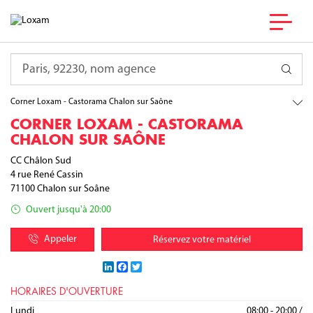
France
Bourgogne-Franche-Comté
Requête
Saône-et-Loire
Chalon sur Soâne
Corner Loxam - Castorama Chalon sur Saône
CORNER LOXAM - CASTORAMA
CHALON SUR SAÔNE
CC Châlon Sud
4 rue René Cassin
71100
Chalon sur Soâne
Ouvert jusqu'à 20:00
Appeler
Réservez votre matériel
LinkedIn
Facebook
Twitter
HORAIRES D'OUVERTURE
Lundi
08:00 - 20:00
/