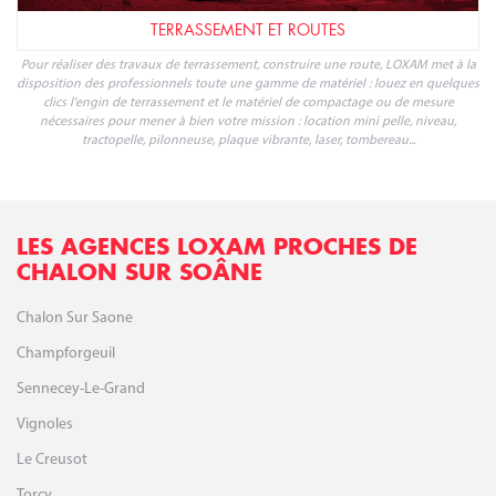
DÉMOLITION ET GROS ŒUVRE
Pour accompagner tous vos travaux de démolition et gros-oeuvre, LOXAM
propose toute une gamme de matériel professionnel disponible à la location.
Démolition, brumisation, production de béton, coffrage et soutènement, lissage
et finition du béton, pompage, évacuation... la location LOXAM répond à tous
vos besoins et vous accompagne avec des services dédiés aux professionnels.
TERRASSEMENT ET ROUTES
Pour réaliser des travaux de terrassement, construire une route, LOXAM met à la
disposition des professionnels toute une gamme de matériel : louez en quelques
clics l'engin de terrassement et le matériel de compactage ou de mesure
nécessaires pour mener à bien votre mission : location mini pelle, niveau,
tractopelle, pilonneuse, plaque vibrante, laser, tombereau...