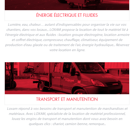
ÉLÉVATION ET TRAVAIL EN HAUTEUR
LOXAM présente sa gamme dédiée à l'élévation de personnes, pour faciliter tout
travail en hauteur, sur poste fixe ou mobile, jusqu'à 25 mètres : optez pour la
location de nacelle, plateforme, échafaudage, monte-matériaux ou ascenseur de
chantier en ligne. Retrouvez nos tarifs de location de matériel d'élévation pour
particuliers ou professionnels et faites une réservation en ligne.
ÉNERGIE ÉLECTRIQUE ET FLUIDES
Lumière, eau, chaleur… autant d'indispensables pour organiser la vie sur vos
chantiers, dans vos locaux... LOXAM propose la location de tout le matériel lié à
l'énergie électrique et aux fluides : location groupe électrogène, location armoire
et coffret électrique, compresseur, chauffage, climatiseur, équipement de
production d'eau glacée ou de traitement de l'air, énergie hydraulique... Réservez
votre location en ligne.