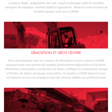
soudage et sertissage, mesure et détection... Quels que soient vos besoins, votre
location d'outillage est chez LOXAM.
ESPACES VERTS
Pour la préparation et l'entretien des espaces verts, LOXAM propose une gamme
complète d'outillage et matériel pour accompagner particuliers et professionnels
à chaque étape : préparation des sols, coupe et broyage, taille et entretien,
transport de végétaux, matériel dédié à l'agriculture... Réservez votre location de
matériel espaces verts avec LOXAM.