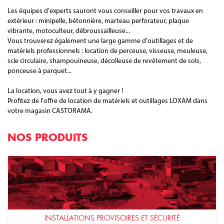
Pour tous vos projets de construction ou de rénovation, louez vos
matériels et outillages chez notre partenaire CASTORAMA. Bricolage,
nettoyage, finition, décoration, entretien de votre maison ou jardin...
CASTORAMA vous propose des locations à la journée ou plus.
Les équipes d'experts sauront vous conseiller pour vos travaux en
extérieur : minipelle, bétonnière, marteau perforateur, plaque
vibrante, motoculteur, débroussailleuse...
Vous trouverez également une large gamme d'outillages et de
matériels professionnels : location de perceuse, visseuse, meuleuse,
scie circulaire, shampouineuse, décolleuse de revêtement de sols,
ponceuse à parquet...
La location, vous avez tout à y gagner !
Profitez de l'offre de location de matériels et outillages LOXAM dans