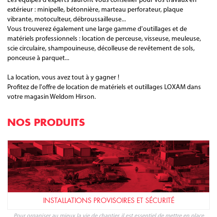
Les équipes d'experts sauront vous conseiller pour vos travaux en
extérieur : minipelle, bétonnière, marteau perforateur, plaque
vibrante, motoculteur, débroussailleuse...
Vous trouverez également une large gamme d'outillages et de
matériels professionnels : location de perceuse, visseuse, meuleuse,
scie circulaire, shampouineuse, décolleuse de revêtement de sols,
ponceuse à parquet...
La location, vous avez tout à y gagner !
Profitez de l'offre de location de matériels et outillages LOXAM dans
votre magasin Weldom Hirson.
NOS PRODUITS
INSTALLATIONS PROVISOIRES ET SÉCURITÉ
Pour organiser au mieux la vie de chantier, il est essentiel de mettre en place