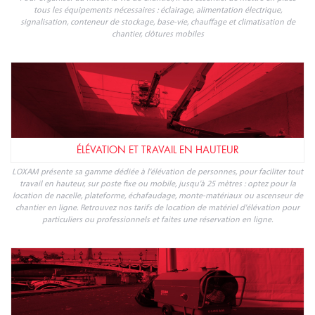
tous les équipements nécessaires : éclairage, alimentation électrique,
signalisation, conteneur de stockage, base-vie, chauffage et climatisation de
chantier, clôtures mobiles
ÉLÉVATION ET TRAVAIL EN HAUTEUR
LOXAM présente sa gamme dédiée à l'élévation de personnes, pour faciliter tout
travail en hauteur, sur poste fixe ou mobile, jusqu'à 25 mètres : optez pour la
location de nacelle, plateforme, échafaudage, monte-matériaux ou ascenseur de
chantier en ligne. Retrouvez nos tarifs de location de matériel d'élévation pour
particuliers ou professionnels et faites une réservation en ligne.