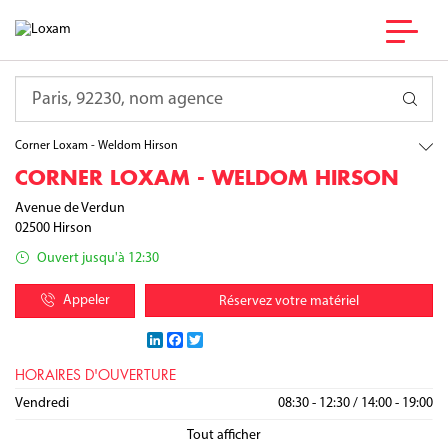
France
Hauts-de-France
Requête
Aisne
Hirson
Corner Loxam - Weldom Hirson
CORNER LOXAM - WELDOM HIRSON
Avenue de Verdun
02500
Hirson
Ouvert jusqu'à 12:30
Appeler
Réservez votre matériel
LinkedIn
Facebook
Twitter
HORAIRES D'OUVERTURE
Lundi
Mardi
Mercredi
Jeudi
Vendredi
08:30 - 12:30
08:30 - 12:30
08:30 - 12:30
08:30 - 12:30
08:30 - 12:30
/
/
/
/
/
14:00 - 19:00
14:00 - 19:00
14:00 - 19:00
14:00 - 19:00
14:00 - 19:00
Samedi
Dimanche
08:30 - 19:00
09:00 - 12:30
/
/
Tout afficher