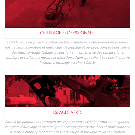
OUTILLAGE PROFESSIONNEL
LOXAM vous propose la location de tout l'outillage professionnel nécessaire à
vos travaux : aspiration et nettoyage, découpage et perçage, ponçage des sols et
des murs, cintrage, filetage, inspection et maintenance des canalisations,
soudage et sertissage, mesure et détection... Quels que soient vos besoins, votre
location d'outillage est chez LOXAM.
ESPACES VERTS
Pour la préparation et l'entretien des espaces verts, LOXAM propose une gamme
complète d'outillage et matériel pour accompagner particuliers et professionnels
à chaque étape : préparation des sols, coupe et broyage, taille et entretien,