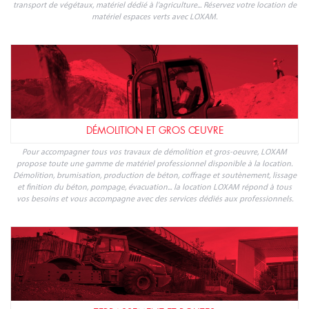
transport de végétaux, matériel dédié à l'agriculture... Réservez votre location de
matériel espaces verts avec LOXAM.
DÉMOLITION ET GROS ŒUVRE
Pour accompagner tous vos travaux de démolition et gros-oeuvre, LOXAM
propose toute une gamme de matériel professionnel disponible à la location.
Démolition, brumisation, production de béton, coffrage et soutènement, lissage
et finition du béton, pompage, évacuation... la location LOXAM répond à tous
vos besoins et vous accompagne avec des services dédiés aux professionnels.