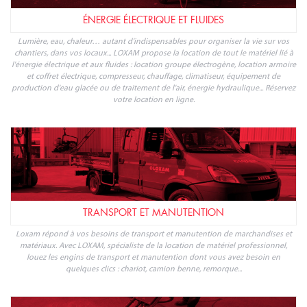
ÉNERGIE ÉLECTRIQUE ET FLUIDES
Lumière, eau, chaleur… autant d'indispensables pour organiser la vie sur vos
chantiers, dans vos locaux... LOXAM propose la location de tout le matériel lié à
l'énergie électrique et aux fluides : location groupe électrogène, location armoire
et coffret électrique, compresseur, chauffage, climatiseur, équipement de
production d'eau glacée ou de traitement de l'air, énergie hydraulique... Réservez
votre location en ligne.
TRANSPORT ET MANUTENTION
Loxam répond à vos besoins de transport et manutention de marchandises et
matériaux. Avec LOXAM, spécialiste de la location de matériel professionnel,
louez les engins de transport et manutention dont vous avez besoin en
quelques clics : chariot, camion benne, remorque...