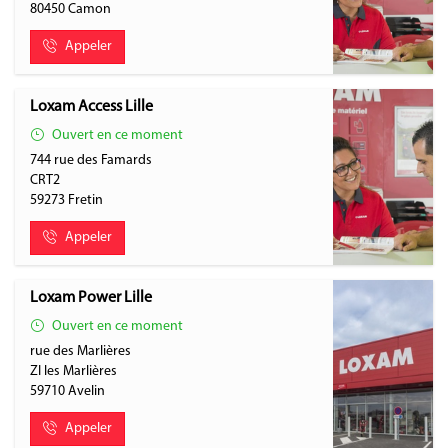
80450
Camon
Appeler
Loxam Access Lille
Ouvert en ce moment
744 rue des Famards
CRT2
59273
Fretin
Appeler
Loxam Power Lille
Ouvert en ce moment
rue des Marlières
ZI les Marlières
59710
Avelin
Appeler