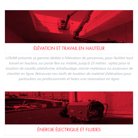
ÉLÉVATION ET TRAVAIL EN HAUTEUR
LOXAM présente sa gamme dédiée à l'élévation de personnes, pour faciliter tout
travail en hauteur, sur poste fixe ou mobile, jusqu'à 25 mètres : optez pour la
location de nacelle, plateforme, échafaudage, monte-matériaux ou ascenseur de
chantier en ligne. Retrouvez nos tarifs de location de matériel d'élévation pour
particuliers ou professionnels et faites une réservation en ligne.
ÉNERGIE ÉLECTRIQUE ET FLUIDES