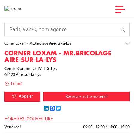
France
Hauts-de-France
Requête
Pas-de-Calais
Aire-sur-la-Lys
Corner Loxam - Mr.Bricolage Aire-sur-la-Lys
CORNER LOXAM - MR.BRICOLAGE
AIRE-SUR-LA-LYS
Centre Commercial Val De Lys
62120
Aire-sur-la-Lys
Fermé
Appeler
Réservez votre matériel
LinkedIn
Facebook
Twitter
HORAIRES D'OUVERTURE
Lundi
Mardi
Mercredi
Jeudi
Vendredi
09:00 - 12:00
09:00 - 12:00
09:00 - 12:00
09:00 - 12:00
09:00 - 12:00
/
/
/
/
/
14:00 - 19:00
14:00 - 19:00
14:00 - 19:00
14:00 - 19:00
14:00 - 19:00
Samedi
Dimanche
09:00 - 12:00
/
14:00 - 19:00
Fermé