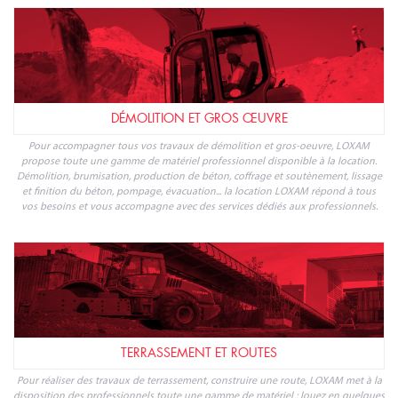
DÉMOLITION ET GROS ŒUVRE
Pour accompagner tous vos travaux de démolition et gros-oeuvre, LOXAM
propose toute une gamme de matériel professionnel disponible à la location.
Démolition, brumisation, production de béton, coffrage et soutènement, lissage
et finition du béton, pompage, évacuation... la location LOXAM répond à tous
vos besoins et vous accompagne avec des services dédiés aux professionnels.
TERRASSEMENT ET ROUTES
Pour réaliser des travaux de terrassement, construire une route, LOXAM met à la
disposition des professionnels toute une gamme de matériel : louez en quelques