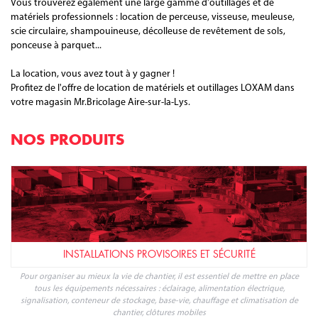
Vous trouverez également une large gamme d'outillages et de
matériels professionnels : location de perceuse, visseuse, meuleuse,
scie circulaire, shampouineuse, décolleuse de revêtement de sols,
ponceuse à parquet...
La location, vous avez tout à y gagner !
Profitez de l'offre de location de matériels et outillages LOXAM dans
votre magasin Mr.Bricolage Aire-sur-la-Lys.
NOS PRODUITS
INSTALLATIONS PROVISOIRES ET SÉCURITÉ
Pour organiser au mieux la vie de chantier, il est essentiel de mettre en place
tous les équipements nécessaires : éclairage, alimentation électrique,
signalisation, conteneur de stockage, base-vie, chauffage et climatisation de
chantier, clôtures mobiles