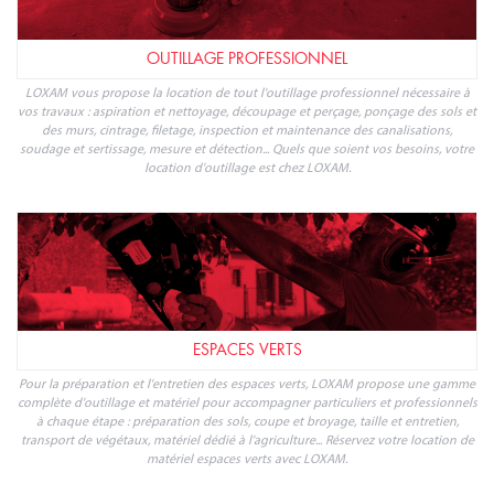
OUTILLAGE PROFESSIONNEL
LOXAM vous propose la location de tout l'outillage professionnel nécessaire à
vos travaux : aspiration et nettoyage, découpage et perçage, ponçage des sols et
des murs, cintrage, filetage, inspection et maintenance des canalisations,
soudage et sertissage, mesure et détection... Quels que soient vos besoins, votre
location d'outillage est chez LOXAM.
ESPACES VERTS
Pour la préparation et l'entretien des espaces verts, LOXAM propose une gamme
complète d'outillage et matériel pour accompagner particuliers et professionnels
à chaque étape : préparation des sols, coupe et broyage, taille et entretien,
transport de végétaux, matériel dédié à l'agriculture... Réservez votre location de
matériel espaces verts avec LOXAM.