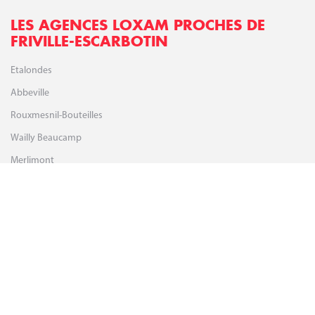
LES AGENCES LOXAM PROCHES DE
FRIVILLE-ESCARBOTIN
Etalondes
Abbeville
Rouxmesnil-Bouteilles
Wailly Beaucamp
Merlimont
Ouville La Riviere
Étaples
Mentions légales
Données personnelles
Gestion des cookies