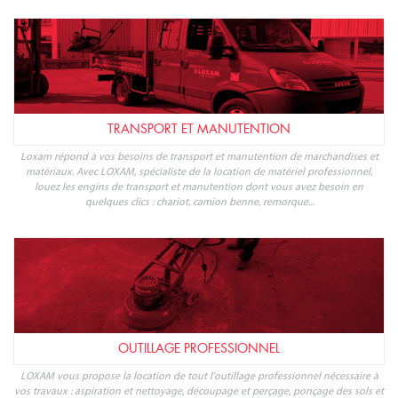
TRANSPORT ET MANUTENTION
Loxam répond à vos besoins de transport et manutention de marchandises et
matériaux. Avec LOXAM, spécialiste de la location de matériel professionnel,
louez les engins de transport et manutention dont vous avez besoin en
quelques clics : chariot, camion benne, remorque...
OUTILLAGE PROFESSIONNEL
LOXAM vous propose la location de tout l'outillage professionnel nécessaire à
vos travaux : aspiration et nettoyage, découpage et perçage, ponçage des sols et