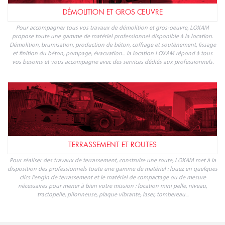
DÉMOLITION ET GROS ŒUVRE
Pour accompagner tous vos travaux de démolition et gros-oeuvre, LOXAM
propose toute une gamme de matériel professionnel disponible à la location.
Démolition, brumisation, production de béton, coffrage et soutènement, lissage
et finition du béton, pompage, évacuation... la location LOXAM répond à tous
vos besoins et vous accompagne avec des services dédiés aux professionnels.
TERRASSEMENT ET ROUTES
Pour réaliser des travaux de terrassement, construire une route, LOXAM met à la
disposition des professionnels toute une gamme de matériel : louez en quelques
clics l'engin de terrassement et le matériel de compactage ou de mesure
nécessaires pour mener à bien votre mission : location mini pelle, niveau,
tractopelle, pilonneuse, plaque vibrante, laser, tombereau...