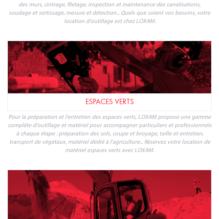
des murs, cintrage, filetage, inspection et maintenance des canalisations,
soudage et sertissage, mesure et détection... Quels que soient vos besoins, votre
location d'outillage est chez LOXAM.
ESPACES VERTS
Pour la préparation et l'entretien des espaces verts, LOXAM propose une gamme
complète d'outillage et matériel pour accompagner particuliers et professionnels
à chaque étape : préparation des sols, coupe et broyage, taille et entretien,
transport de végétaux, matériel dédié à l'agriculture... Réservez votre location de
matériel espaces verts avec LOXAM.