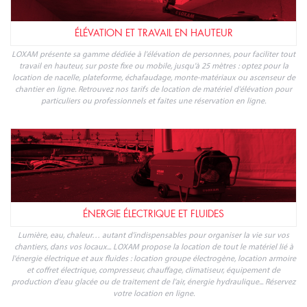
ÉLÉVATION ET TRAVAIL EN HAUTEUR
LOXAM présente sa gamme dédiée à l'élévation de personnes, pour faciliter tout
travail en hauteur, sur poste fixe ou mobile, jusqu'à 25 mètres : optez pour la
location de nacelle, plateforme, échafaudage, monte-matériaux ou ascenseur de
chantier en ligne. Retrouvez nos tarifs de location de matériel d'élévation pour
particuliers ou professionnels et faites une réservation en ligne.
ÉNERGIE ÉLECTRIQUE ET FLUIDES
Lumière, eau, chaleur… autant d'indispensables pour organiser la vie sur vos
chantiers, dans vos locaux... LOXAM propose la location de tout le matériel lié à
l'énergie électrique et aux fluides : location groupe électrogène, location armoire
et coffret électrique, compresseur, chauffage, climatiseur, équipement de
production d'eau glacée ou de traitement de l'air, énergie hydraulique... Réservez
votre location en ligne.