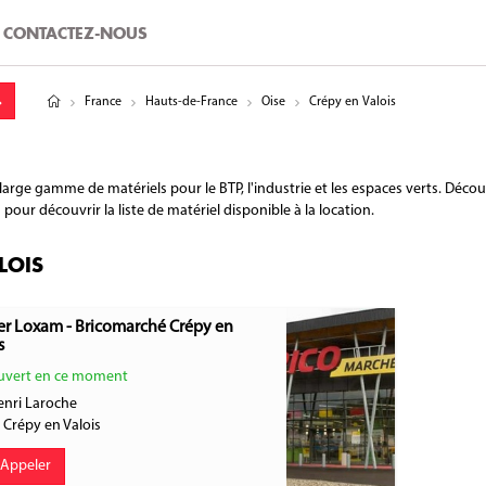
CONTACTEZ-NOUS
tude
gitude
France
Hauts-de-France
Oise
Crépy en Valois
ge gamme de matériels pour le BTP, l'industrie et les espaces verts. Découv
our découvrir la liste de matériel disponible à la location.
LOIS
er Loxam - Bricomarché Crépy en
s
vert en ce moment
enri Laroche
0
Crépy en Valois
Appeler