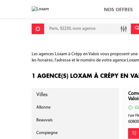
NOS OFFRES
Requête
Lati
Lon
Les agences Loxam à Crépy en Valois vous proposent une lar
les horaires, l'adresse et le numéro de votre agence Loxam p
1 AGENCE(S) LOXAM À CRÉPY EN VA
Villes
Corn
Valoi
Allonne
Ou
rue H
Beauvais
6080
Compiegne