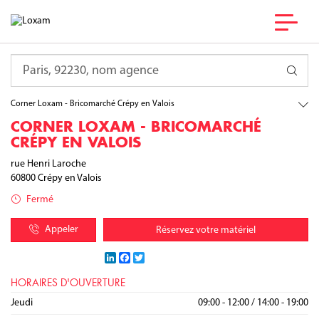
France
Hauts-de-France
Requête
Oise
Crépy en Valois
Corner Loxam - Bricomarché Crépy en Valois
CORNER LOXAM - BRICOMARCHÉ
CRÉPY EN VALOIS
rue Henri Laroche
60800
Crépy en Valois
Fermé
Appeler
Réservez votre matériel
LinkedIn
Facebook
Twitter
HORAIRES D'OUVERTURE
Lundi
Mardi
Mercredi
Jeudi
09:00 - 12:00
09:00 - 12:00
09:00 - 12:00
09:00 - 12:00
/
/
/
/
14:00 - 19:00
14:00 - 19:00
14:00 - 19:00
14:00 - 19:00
Vendredi
Samedi
Dimanche
09:00 - 12:00
/
09:00 - 19:00
14:00 - 19:00
Fermé
/