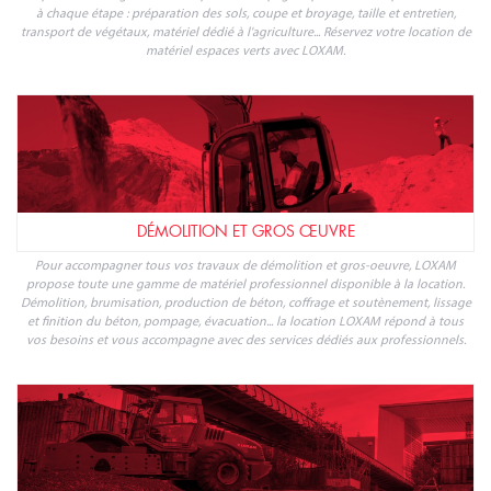
à chaque étape : préparation des sols, coupe et broyage, taille et entretien,
transport de végétaux, matériel dédié à l'agriculture... Réservez votre location de
matériel espaces verts avec LOXAM.
DÉMOLITION ET GROS ŒUVRE
Pour accompagner tous vos travaux de démolition et gros-oeuvre, LOXAM
propose toute une gamme de matériel professionnel disponible à la location.
Démolition, brumisation, production de béton, coffrage et soutènement, lissage
et finition du béton, pompage, évacuation... la location LOXAM répond à tous
vos besoins et vous accompagne avec des services dédiés aux professionnels.