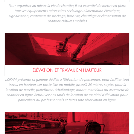
Pour organiser au mieux la vie de chantier, il est essentiel de mettre en place
tous les équipements nécessaires : éclairage, alimentation électrique,
signalisation, conteneur de stockage, base-vie, chauffage et climatisation de
chantier, clôtures mobiles
ÉLÉVATION ET TRAVAIL EN HAUTEUR
LOXAM présente sa gamme dédiée à l'élévation de personnes, pour faciliter tout
travail en hauteur, sur poste fixe ou mobile, jusqu'à 25 mètres : optez pour la
location de nacelle, plateforme, échafaudage, monte-matériaux ou ascenseur de
chantier en ligne. Retrouvez nos tarifs de location de matériel d'élévation pour
particuliers ou professionnels et faites une réservation en ligne.