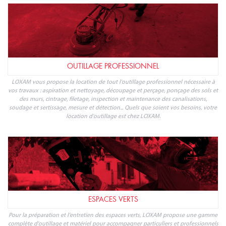
OUTILLAGE PROFESSIONNEL
LOXAM vous propose la location de tout l'outillage professionnel nécessaire à
vos travaux : aspiration et nettoyage, découpage et perçage, ponçage des sols et
des murs, cintrage, filetage, inspection et maintenance des canalisations,
soudage et sertissage, mesure et détection... Quels que soient vos besoins, votre
location d'outillage est chez LOXAM.
ESPACES VERTS
Pour la préparation et l'entretien des espaces verts, LOXAM propose une gamme
complète d'outillage et matériel pour accompagner particuliers et professionnels