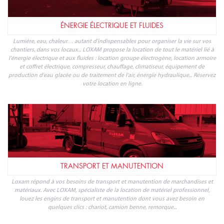
ÉNERGIE ÉLECTRIQUE ET FLUIDES
Lumière, eau, chaleur… autant d'indispensables pour organiser la vie sur vos
chantiers, dans vos locaux... LOXAM propose la location de tout le matériel lié à
l'énergie électrique et aux fluides : location groupe électrogène, location armoire
et coffret électrique, compresseur, chauffage, climatiseur, équipement de
production d'eau glacée ou de traitement de l'air, énergie hydraulique... Réservez
votre location en ligne.
TRANSPORT ET MANUTENTION
Loxam répond à vos besoins de transport et manutention de marchandises et
matériaux. Avec LOXAM, spécialiste de la location de matériel professionnel,
louez les engins de transport et manutention dont vous avez besoin en
quelques clics : chariot, camion benne, remorque...