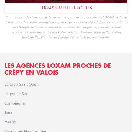
TERRASSEMENT ET ROUTES
Pour réaliser des travaux de terrassement, construire une route, LOXAM met à la
disposition des professionnels toute une gamme de matériel : louez en quelques
clics l'engin de terrassement et le matériel de compactage ou de mesure
nécessaires pour mener à bien votre mission : location mini pelle, niveau,
tractopelle, pilonneuse, plaque vibrante, laser, tombereau...
LES AGENCES LOXAM PROCHES DE
CRÉPY EN VALOIS
La Croix Saint Ouen
Lagny-Le-Sec
Compiègne
Jaux
Meaux
Chauconin Neufmontiers