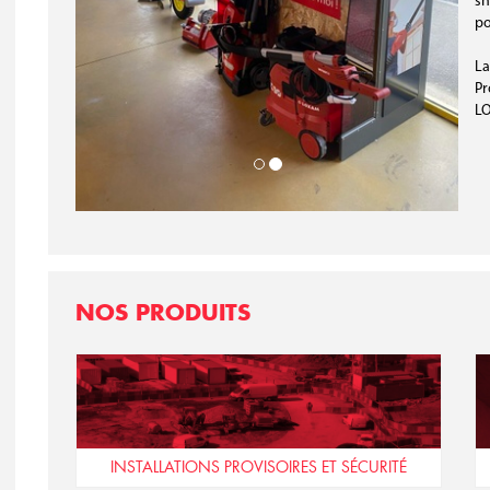
sh
po
La
Pr
LO
NOS PRODUITS
INSTALLATIONS PROVISOIRES ET SÉCURITÉ