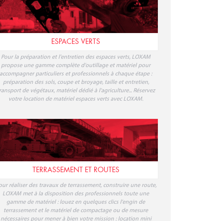
ESPACES VERTS
Pour la préparation et l'entretien des espaces verts, LOXAM
propose une gamme complète d'outillage et matériel pour
accompagner particuliers et professionnels à chaque étape :
préparation des sols, coupe et broyage, taille et entretien,
ransport de végétaux, matériel dédié à l'agriculture... Réservez
votre location de matériel espaces verts avec LOXAM.
TERRASSEMENT ET ROUTES
our réaliser des travaux de terrassement, construire une route,
LOXAM met à la disposition des professionnels toute une
gamme de matériel : louez en quelques clics l'engin de
terrassement et le matériel de compactage ou de mesure
nécessaires pour mener à bien votre mission : location mini