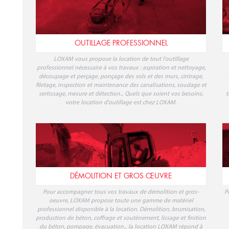
OUTILLAGE PROFESSIONNEL
LOXAM vous propose la location de tout l'outillage
professionnel nécessaire à vos travaux : aspiration et nettoyage,
découpage et perçage, ponçage des sols et des murs, cintrage,
filetage, inspection et maintenance des canalisations, soudage et
sertissage, mesure et détection... Quels que soient vos besoins,
t
votre location d'outillage est chez LOXAM.
DÉMOLITION ET GROS ŒUVRE
Pour accompagner tous vos travaux de démolition et gros-
P
oeuvre, LOXAM propose toute une gamme de matériel
professionnel disponible à la location. Démolition, brumisation,
production de béton, coffrage et soutènement, lissage et finition
du béton, pompage, évacuation... la location LOXAM répond à