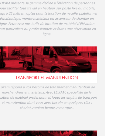
OXAM présente sa gamme dédiée à l'élévation de personnes,
our faciliter tout travail en hauteur, sur poste fixe ou mobile,
squ'à 25 mètres : optez pour la location de nacelle, plateforme,
échafaudage, monte-matériaux ou ascenseur de chantier en
ligne. Retrouvez nos tarifs de location de matériel d'élévation
our particuliers ou professionnels et faites une réservation en
ligne.
TRANSPORT ET MANUTENTION
Loxam répond à vos besoins de transport et manutention de
marchandises et matériaux. Avec LOXAM, spécialiste de la
cation de matériel professionnel, louez les engins de transport
et manutention dont vous avez besoin en quelques clics :
chariot, camion benne, remorque...