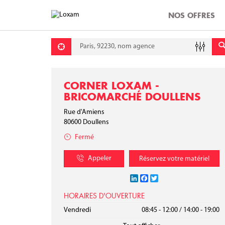
NOS OFFRES
Requête
Lati
Lon
CORNER LOXAM -
BRICOMARCHÉ DOULLENS
Rue d'Amiens
80600
Doullens
Fermé
Appeler
Réservez votre matériel
LinkedIn
Facebook
Twitter
HORAIRES D'OUVERTURE
Lundi
Mardi
Mercredi
Jeudi
Vendredi
08:45 - 12:00
08:45 - 12:00
08:45 - 12:00
08:45 - 12:00
08:45 - 12:00
/
/
/
/
/
14:00 - 19:00
14:00 - 19:00
14:00 - 19:00
14:00 - 19:00
14:00 - 19:00
Samedi
Dimanche
09:00 - 12:30
/
13:30 - 19:00
Fermé