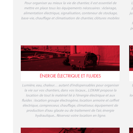
Pour organiser au mieux la vie de chantier, il est essentiel de
L
mettre en place tous les équipements nécessaires : éclairage,
p
alimentation électrique, signalisation, conteneur de stockage,
ju
base-vie, chauffage et climatisation de chantier, clôtures mobiles
p
ÉNERGIE ÉLECTRIQUE ET FLUIDES
Lumière, eau, chaleur… autant d'indispensables pour organiser
la vie sur vos chantiers, dans vos locaux... LOXAM propose la
location de tout le matériel lié à l'énergie électrique et aux
lo
fluides : location groupe électrogène, location armoire et coffret
électrique, compresseur, chauffage, climatiseur, équipement de
production d'eau glacée ou de traitement de l'air, énergie
hydraulique... Réservez votre location en ligne.