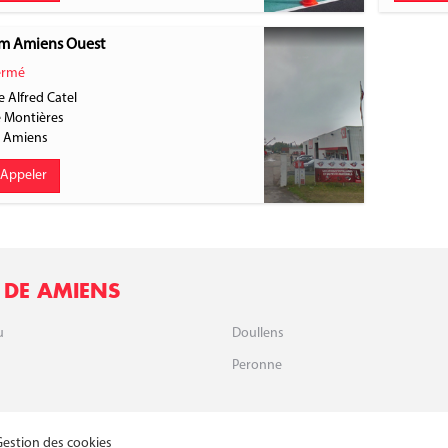
m Amiens Ouest
rmé
 Alfred Catel
 Montières
0
Amiens
Appeler
 DE AMIENS
u
Doullens
Peronne
Gestion des cookies