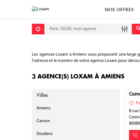
NOS OFFRES
Requête
Lati
Lon
Les agences Loxam à Amiens vous proposent une large gamme
l'adresse et le numéro de votre agence Loxam pour découvrir
3 AGENCE(S) LOXAM À AMIENS
Villes
Corne
Fe
Amiens
8 rue
Centr
Camon
8008
Doullens