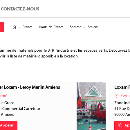
CONTACTEZ-NOUS
tude
gitude
France
Hauts-de-France
Somme
Amiens
 de matériels pour le BTP, l'industrie et les espaces verts. Découvrez la
 la liste de matériel disponible à la location.
r Loxam - Leroy Merlin Amiens
Loxam R
rmé
Ferm
 Le Greco
Zone ind
e Commercial Carrefour
31 Rue D
0
Amiens
80000
Am
Appeler
Ap