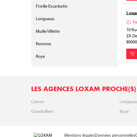
Friville Escarbotin
Loxa
Longueau
Fe
10 Rue
Muille Villette
ZA De
8000
Peronne
Roye
LES AGENCES LOXAM PROCHE(S)
Camon
Longuea
Grandvilliers
Roye
Mentions légales
Données personnelles