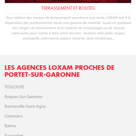
TERRASSEMENT ET ROUTES
Pour réaliser des travaux de terrassement, construire une route, LOXAM met à la
disposition des professionnels toute une gamme de matériel : louez en quelques
clics l'engin de terrassement et le matériel de compactage ou de mesure
nécessaires pour mener à bien votre mission : location mini pelle, niveau,
tractopelle, pilonneuse, plaque vibrante, laser, tombereau...
LES AGENCES LOXAM PROCHES DE
PORTET-SUR-GARONNE
TOULOUSE
Roques-Sur-Garonne
Ramonville-Saint-Agne
Colomiers
Balma
Fonsorbes