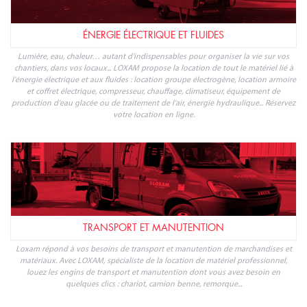
ÉNERGIE ÉLECTRIQUE ET FLUIDES
Lumière, eau, chaleur… autant d'indispensables pour organiser la vie sur vos
chantiers, dans vos locaux... LOXAM propose la location de tout le matériel lié à
l'énergie électrique et aux fluides : location groupe électrogène, location armoire
et coffret électrique, compresseur, chauffage, climatiseur, équipement de
production d'eau glacée ou de traitement de l'air, énergie hydraulique... Réservez
votre location en ligne.
TRANSPORT ET MANUTENTION
Loxam répond à vos besoins de transport et manutention de marchandises et
matériaux. Avec LOXAM, spécialiste de la location de matériel professionnel,
louez les engins de transport et manutention dont vous avez besoin en
quelques clics : chariot, camion benne, remorque...