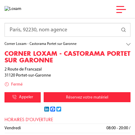
France
Occitanie
Requête
Haute-Garonne
Portet-sur-Garonne
Corner Loxam - Castorama Portet sur Garonne
CORNER LOXAM - CASTORAMA PORTET
SUR GARONNE
2 Route de Francazal
31120
Portet-sur-Garonne
Fermé
Appeler
Réservez votre matériel
LinkedIn
Facebook
Twitter
HORAIRES D'OUVERTURE
Lundi
Mardi
Mercredi
Jeudi
Vendredi
08:00 - 20:00
08:00 - 20:00
08:00 - 20:00
08:00 - 20:00
08:00 - 20:00
/
/
/
/
/
Samedi
Dimanche
08:00 - 20:00
09:00 - 13:00
/
/