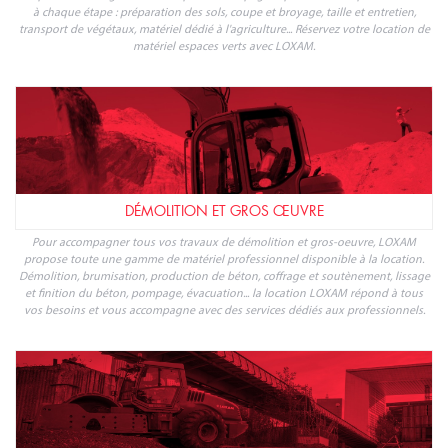
à chaque étape : préparation des sols, coupe et broyage, taille et entretien,
transport de végétaux, matériel dédié à l'agriculture... Réservez votre location de
matériel espaces verts avec LOXAM.
DÉMOLITION ET GROS ŒUVRE
Pour accompagner tous vos travaux de démolition et gros-oeuvre, LOXAM
propose toute une gamme de matériel professionnel disponible à la location.
Démolition, brumisation, production de béton, coffrage et soutènement, lissage
et finition du béton, pompage, évacuation... la location LOXAM répond à tous
vos besoins et vous accompagne avec des services dédiés aux professionnels.