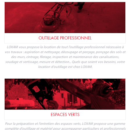
OUTILLAGE PROFESSIONNEL
LOXAM vous propose la location de tout l'outillage professionnel nécessaire à
vos travaux : aspiration et nettoyage, découpage et perçage, ponçage des sols et
des murs, cintrage, filetage, inspection et maintenance des canalisations,
soudage et sertissage, mesure et détection... Quels que soient vos besoins, votre
location d'outillage est chez LOXAM.
ESPACES VERTS
Pour la préparation et l'entretien des espaces verts, LOXAM propose une gamme
complète d'outillage et matériel pour accompagner particuliers et professionnels