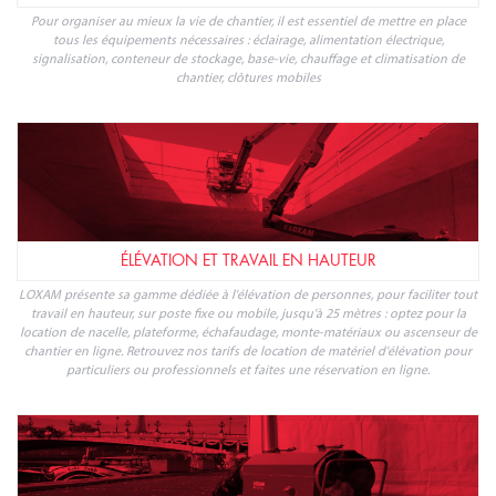
Pour organiser au mieux la vie de chantier, il est essentiel de mettre en place
tous les équipements nécessaires : éclairage, alimentation électrique,
signalisation, conteneur de stockage, base-vie, chauffage et climatisation de
chantier, clôtures mobiles
ÉLÉVATION ET TRAVAIL EN HAUTEUR
LOXAM présente sa gamme dédiée à l'élévation de personnes, pour faciliter tout
travail en hauteur, sur poste fixe ou mobile, jusqu'à 25 mètres : optez pour la
location de nacelle, plateforme, échafaudage, monte-matériaux ou ascenseur de
chantier en ligne. Retrouvez nos tarifs de location de matériel d'élévation pour
particuliers ou professionnels et faites une réservation en ligne.